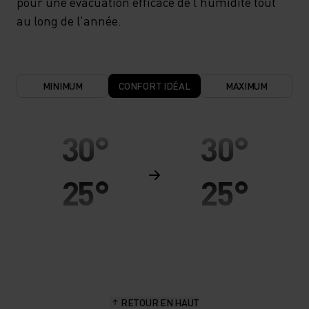
pour une évacuation efficace de l'humidité tout
au long de l'année.
MINIMUM
CONFORT IDÉAL
MAXIMUM
30°
30°
25°
25°
20°
20°
15°
15°
RETOUR EN HAUT