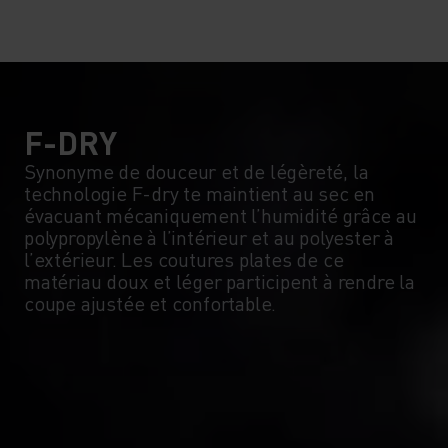
10°
10°
5°
5°
0°
0°
F-DRY
Synonyme de douceur et de légèreté, la
technologie F-dry te maintient au sec en
-5°
-5°
évacuant mécaniquement l’humidité grâce au
polypropylène à l’intérieur et au polyester à
l’extérieur. Les coutures plates de ce
-10°
-10°
matériau doux et léger participent à rendre la
coupe ajustée et confortable.
-15°
-15°
-20°
-20°