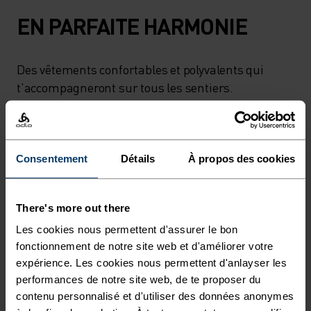
EN PARFAITE HARMONIE
Des vêtements confortables et polyvalents qui
t'accompagneront sur tous les sentiers.
NIVEAU D'ACTIVITÉ
Consentement
Détails
À propos des cookies
BAS
MODÉRÉ
ÉLEVÉ
There's more out there
Les cookies nous permettent d'assurer le bon
TYPE D’ACTIVITÉ
fonctionnement de notre site web et d'améliorer votre
ACTIVITÉS À INTENSITÉ MODÉRÉE
expérience. Les cookies nous permettent d'anlayser les
Randonnée - Training - Casual Comfort
performances de notre site web, de te proposer du
contenu personnalisé et d'utiliser des données anonymes