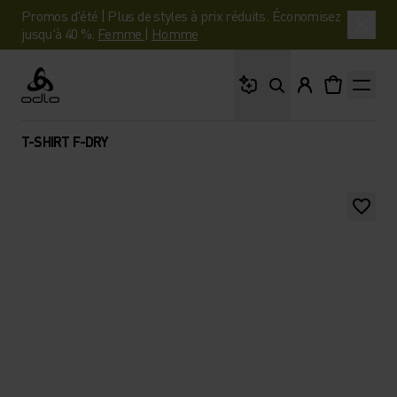
Promos d'été | Plus de styles à prix réduits. Économisez
jusqu'à 40 %.
Femme
|
Homme
Que cherches-tu ?
Odlo
T-SHIRT F-DRY