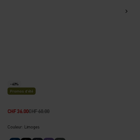
-40%
Promos d’été
CHF 36.00
CHF 60.00
Couleur: Limoges