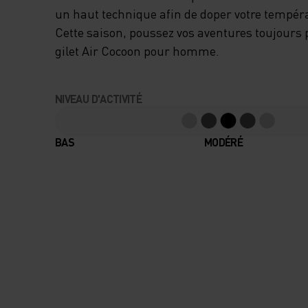
CONFECTIONNÉ D
un haut technique afin de doper votre tempéra
Cette saison, poussez vos aventures toujours p
MEILLEURE MATI
gilet Air Cocoon pour homme.
COUPE-VENT ET
NIVEAU D'ACTIVITÉ
DÉPERLANTE PER
BAS
MODÉRÉ
QUANTUM® POUR
APPORTER UNE
PROTECTION LÉGÈ
DOUCE CONTRE L
TEMPÉRATURES