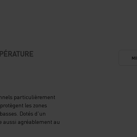
AVEC
UM
E
MPÉRATURE
MI
NDANT
R
nnels particulièrement
 protègent les zones
RTEZ-
 basses. Dotés d'un
de aussi agréablement au
TE