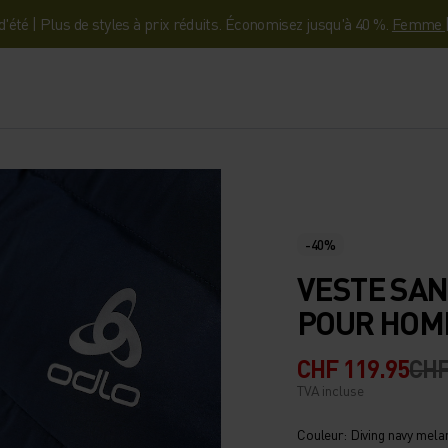
'été | Plus de styles à prix réduits. Économisez jusqu'à 40 %.
Femme
-40%
VESTE SAN
POUR HO
CHF 119.95
CHF
TVA incluse
Couleur: Diving navy mela