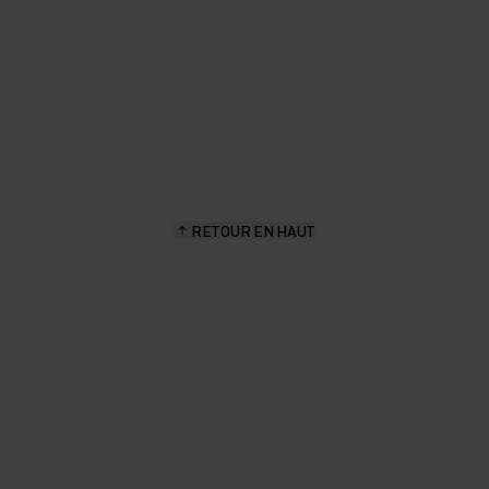
 VOTRE
R UN
AFIN
RETOUR EN HAUT
TTE
 VOS
OURS
E GILET