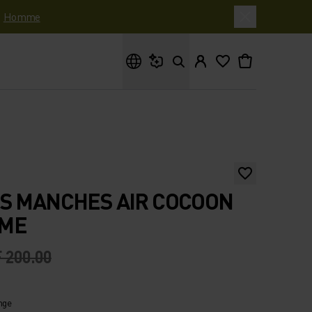
|
Homme
Que cherches-tu ?
S MANCHES AIR COCOON
MME
 200.00
nge