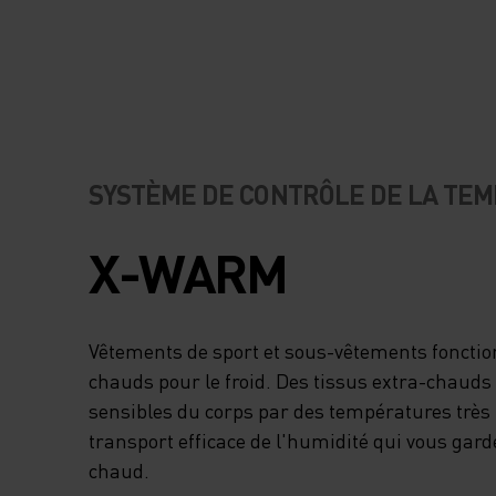
GLACÉES. GARNI 
DU DUVET PREMI
DOWN D’ODLO, IL
MAINTIENT VOTR
SYSTÈME DE CONTRÔLE DE LA TE
TEMPÉRATURE
X-WARM
CORPORELLE PE
LES ACTIVITÉS PA
Vêtements de sport et sous-vêtements fonctio
chauds pour le froid. Des tissus extra-chauds
TEMPS FROID. PO
sensibles du corps par des températures très
transport efficace de l'humidité qui vous gar
LE SOUS UNE VES
chaud.