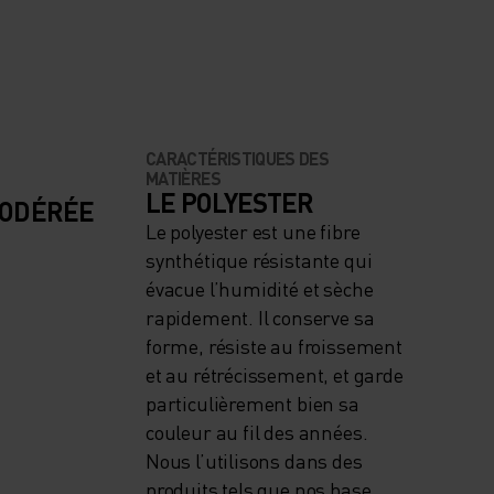
CARACTÉRISTIQUES DES
MATIÈRES
LE POLYESTER
MODÉRÉE
Le polyester est une fibre
synthétique résistante qui
évacue l’humidité et sèche
rapidement. Il conserve sa
forme, résiste au froissement
et au rétrécissement, et garde
particulièrement bien sa
couleur au fil des années.
Nous l’utilisons dans des
produits tels que nos base