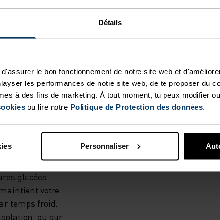
Détails
d'assurer le bon fonctionnement de notre site web et d'améliore
ME
layser les performances de notre site web, de te proposer du c
mes à des fins de marketing. À tout moment, tu peux modifier ou
GER ET
cookies
ou lire notre
Politique de Protection des données
.
vec le gilet léger
R
èle polyvalent et
kies
Personnaliser
Auto
matière coupe-vent
MME.
porter une
ures glacées.
VALENT
maintient votre
T
ar temps froid.
isolation, ou sur