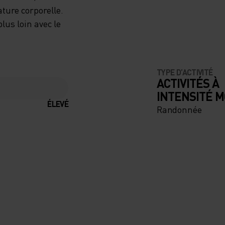
ANS LA
ture corporelle.
lus loin avec le
ÈRE
TYPE D’ACTIVITÉ
ACTIVITÉS À
TEX
INTENSITÉ 
ÉLEVÉ
 VOUS
Randonnée
RE ET
ES