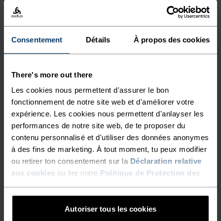
À la fois légère et technique, cette visière est
fabriquée dans une matière ultralégère et très
extensible. Conçue pour courir, randonner et
Consentement
Détails
À propos des cookies
pratiquer des activités en plein air, elle s’adresse
à celles et ceux qui ne veulent pas s’alourdir. Sa
There's more out there
visière semi-incurvée pliable permet de la ranger
Les cookies nous permettent d'assurer le bon
dans un sac banane ou un sac de trail running.
fonctionnement de notre site web et d'améliorer votre
La bande élastique à l’arrière maintient bien en
expérience. Les cookies nous permettent d'anlayser les
place ce modèle si léger que tu oublieras que tu le
performances de notre site web, de te proposer du
portes. Un incontournable qui ne te quittera plus
contenu personnalisé et d'utiliser des données anonymes
lors de tes sessions de running.
à des fins de marketing. À tout moment, tu peux modifier
ou retirer ton consentement sur la
Déclaration relative
aux cookies
ou lire notre
Politique de Protection des
données
.
LES DÉTAILS QUI FONT LA
Autoriser tous les cookies
DIFFÉRENCE