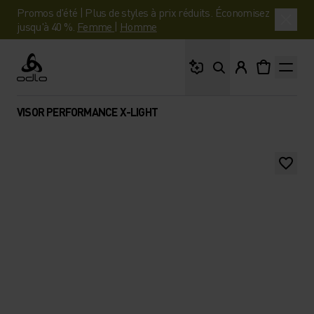
Promos d'été | Plus de styles à prix réduits. Économisez
jusqu'à 40 %.
Femme
|
Homme
Que cherches-tu ?
Odlo
VISOR PERFORMANCE X-LIGHT