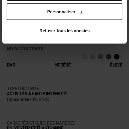
Personnaliser
Des accessoires pensés pour profiter au maximum
de chaque aventure.
Refuser tous les cookies
NIVEAU D'ACTIVITÉ
BAS
MODÉRÉ
ÉLEVÉ
TYPE D’ACTIVITÉ
ACTIVITÉS À HAUTE INTENSITÉ
Randonnée - Running
CARACTÉRISTIQUES DES MATIÈRES
POLYESTER ET ÉLASTHANNE