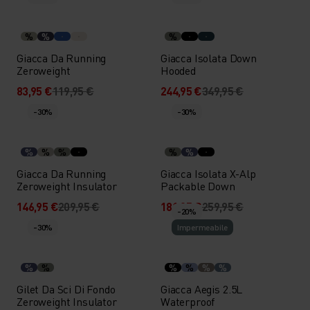
%
%
%
Giacca Da Running
Giacca Isolata Down
Zeroweight
Hooded
83,95 €
119,95 €
244,95 €
349,95 €
-30%
-30%
%
%
%
%
%
Giacca Da Running
Giacca Isolata X-Alp
Zeroweight Insulator
Packable Down
146,95 €
209,95 €
181,95 €
259,95 €
-20%
-30%
Impermeabile
%
%
%
%
%
%
Gilet Da Sci Di Fondo
Giacca Aegis 2.5L
Zeroweight Insulator
Waterproof