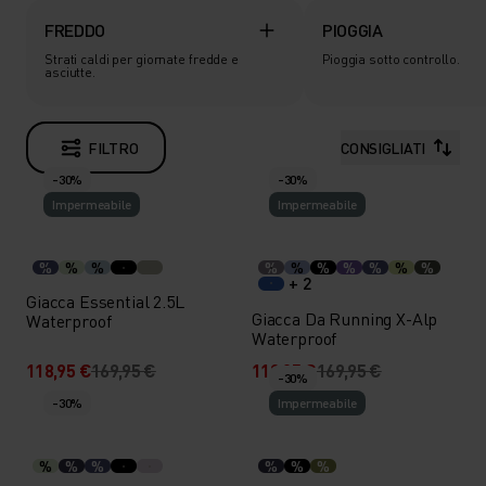
FREDDO
PIOGGIA
Strati caldi per giornate fredde e
Pioggia sotto controllo.
asciutte.
FILTRO
CONSIGLIATI
-30%
-30%
Impermeabile
Impermeabile
%
%
%
%
%
%
%
%
%
%
+ 2
Giacca Essential 2.5L
Giacca Da Running X-Alp
Waterproof
Waterproof
118,95 €
169,95 €
118,95 €
169,95 €
-30%
-30%
Impermeabile
%
%
%
%
%
%