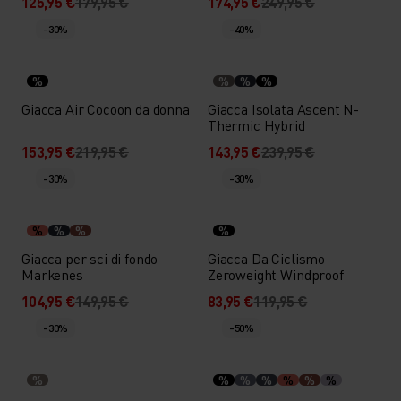
125,95 €
179,95 €
174,95 €
249,95 €
-30%
-40%
%
%
%
%
Giacca Air Cocoon da donna
Giacca Isolata Ascent N-
Thermic Hybrid
153,95 €
219,95 €
143,95 €
239,95 €
-30%
-30%
%
%
%
%
Giacca per sci di fondo
Giacca Da Ciclismo
Markenes
Zeroweight Windproof
104,95 €
149,95 €
83,95 €
119,95 €
-30%
-50%
%
%
%
%
%
%
%