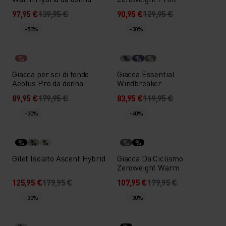
97,95 €
139,95 €
90,95 €
129,95 €
-50%
-30%
%
%
%
%
Giacca per sci di fondo
Giacca Essential
Aeolus Pro da donna
Windbreaker
89,95 €
179,95 €
83,95 €
119,95 €
-30%
-40%
%
%
%
%
%
Gilet Isolato Ascent Hybrid
Giacca Da Ciclismo
Zeroweight Warm
125,95 €
179,95 €
107,95 €
179,95 €
-30%
-30%