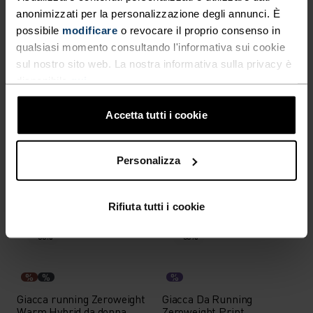
-30%
Impermeabile
anonimizzati per la personalizzazione degli annunci. È
possibile
modificare
o revocare il proprio consenso in
%
%
%
%
qualsiasi momento consultando l'informativa sui cookie
sul nostro sito web. La nostra informativa sulla privacy è
Giacca Isolata Down
Giacca Da Ciclismo
Hooded Oversized
Zeroweight Waterproof
disponibile
qui
.
314,95 €
449,95 €
113,95 €
189,95 €
Accetta tutti i cookie
-50%
-40%
%
%
%
Personalizza
Giacca Da Ciclismo
Gilet Air Cocoon da donna
Zeroweight Pro X-Warm
Rifiuta tutti i cookie
99,95 €
199,95 €
107,95 €
179,95 €
-30%
-30%
%
%
%
Giacca running Zeroweight
Giacca Da Running
Warm Hybrid da donna
Zeroweight Print