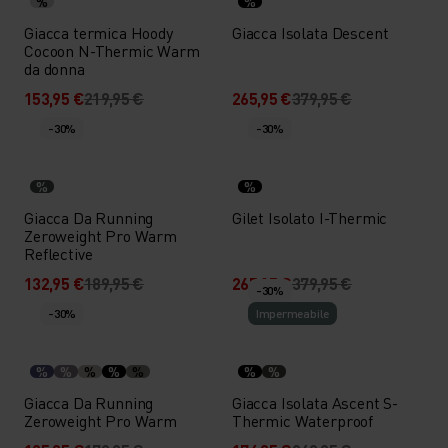
%
%
Giacca termica Hoody
Giacca Isolata Descent
Cocoon N-Thermic Warm
da donna
153,95 €
219,95 €
265,95 €
379,95 €
-30%
-30%
%
%
Giacca Da Running
Gilet Isolato I-Thermic
Zeroweight Pro Warm
Reflective
132,95 €
189,95 €
265,95 €
379,95 €
-30%
-30%
Impermeabile
%
%
%
%
%
%
%
Giacca Da Running
Giacca Isolata Ascent S-
Zeroweight Pro Warm
Thermic Waterproof