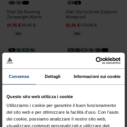
%
%
%
%
Gilet Da Running
Gilet Da Ciclismo Explorer
Zeroweight Warm
Windproof
69,95 €
99,95 €
83,95 €
119,95 €
-30%
-30%
%
%
%
%
%
%
%
%
%
Giacca Isolata Ascent
Giacca da Sci X-Alp 3L
Hybrid
139,95 €
199,95 €
314,95 €
449,95 €
-30%
Consenso
Dettagli
Informazioni sui cookie
-30%
Impermeabile
Questo sito web utilizza i cookie
%
%
%
Utilizziamo i cookie per garantire il buon funzionamento
Gilet Da Running
Giacca Da Running Dual
Zeroweight Warm
Dry Waterproof
del sito web e per ottimizzare la facilità d'uso. Con l'aiuto
dei cookie, possiamo analizzare il nostro sito web,
69,95 €
99,95 €
188,95 €
269,95 €
-40%
visualizzare contenuti personalizzati e utilizzare dati