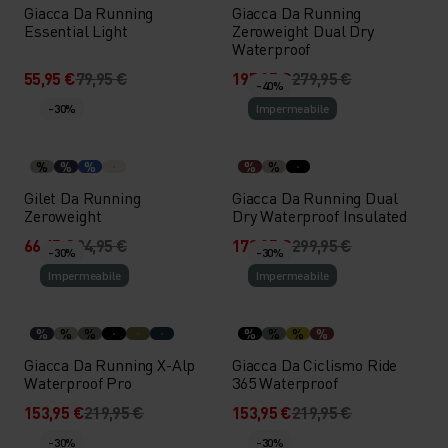
Giacca Da Running
Giacca Da Running
Essential Light
Zeroweight Dual Dry
Waterproof
55,95 €
79,95 €
195,95 €
279,95 €
-40%
-30%
Impermeabile
%
%
%
%
%
Gilet Da Running
Giacca Da Running Dual
Zeroweight
Dry Waterproof Insulated
66,45 €
94,95 €
179,95 €
299,95 €
-30%
-30%
Impermeabile
Impermeabile
%
%
%
%
%
%
%
Giacca Da Running X-Alp
Giacca Da Ciclismo Ride
Waterproof Pro
365 Waterproof
153,95 €
219,95 €
153,95 €
219,95 €
-30%
-30%