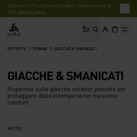
Saldi estivi | Più stili a prezzi ridotti. Risparmia fino al
40%.
Donna
|
Uomo
Cosa stai cercando?
Odlo
OFFERTE
DONNA
GIACCHE & SMANICATI
GIACCHE & SMANICATI
Risparmia sulle giacche outdoor, pensate per
proteggerti dalle intemperie nel massimo
comfort.
METEO