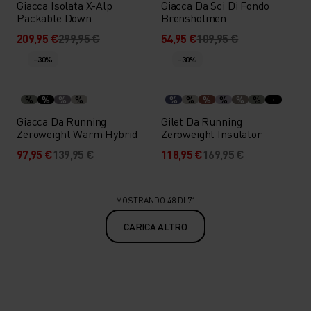
Giacca Isolata X-Alp
Giacca Da Sci Di Fondo
Packable Down
Brensholmen
209,95 €
299,95 €
54,95 €
109,95 €
-30%
-30%
%
%
%
%
%
%
%
%
%
%
Giacca Da Running
Gilet Da Running
Zeroweight Warm Hybrid
Zeroweight Insulator
97,95 €
139,95 €
118,95 €
169,95 €
MOSTRANDO 48 DI 71
CARICA ALTRO