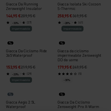
Giacca Da Running
Giacca Isolata Ski Cocoon
Zeroweight Insulator
S-Thermic
146,95 €
209,95 €
258,95 €
369,95 €
(37)
(41)
-30%
-28%
Impermeabile
Impermeabile
%
%
Giacca Da Ciclismo Ride
Giacca da ciclismo
365 Waterproof
impermeabile Zeroweight
DD da uomo
153,95 €
219,95 €
179,95 €
249,95 €
(29)
(5)
-20%
Impermeabile
-30%
%
%
Giacca Aegis 2.5L
Giacca Da Ciclismo
Waterproof
Zeroweight Pro X-Warm