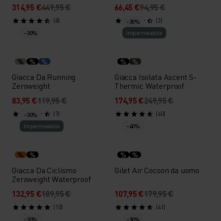
314,95 €
449,95 €
66,45 €
94,95 €
(8)
(3)
-30%
-30%
Impermeabile
%
%
%
%
%
Giacca Da Running
Giacca Isolata Ascent S-
Zeroweight
Thermic Waterproof
83,95 €
119,95 €
174,95 €
249,95 €
(7)
(40)
-30%
Impermeabile
-40%
%
%
%
%
Giacca Da Ciclismo
Gilet Air Cocoon da uomo
Zeroweight Waterproof
132,95 €
189,95 €
107,95 €
179,95 €
(10)
(41)
-30%
-30%