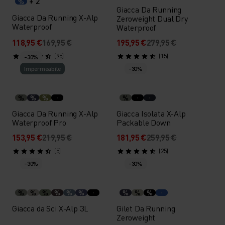
+ 2
%
Giacca Da Running
Giacca Da Running X-Alp
Zeroweight Dual Dry
Waterproof
Waterproof
118,95 €
169,95 €
195,95 €
279,95 €
(95)
(15)
-30%
Impermeabile
-30%
%
%
%
%
Giacca Da Running X-Alp
Giacca Isolata X-Alp
Waterproof Pro
Packable Down
153,95 €
219,95 €
181,95 €
259,95 €
(5)
(25)
-30%
-30%
%
%
%
%
%
%
%
%
%
Giacca da Sci X-Alp 3L
Gilet Da Running
Zeroweight