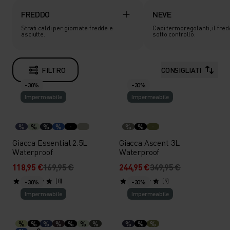
FREDDO
NEVE
Strati caldi per giornate fredde e
Capi termoregolanti, il fre
asciutte.
sotto controllo.
FILTRO
CONSIGLIATI
-30%
-30%
Impermeabile
Impermeabile
%
%
%
%
%
%
Giacca Essential 2.5L
Giacca Ascent 3L
Waterproof
Waterproof
118,95 €
169,95 €
244,95 €
349,95 €
(8)
(9)
-30%
-30%
Impermeabile
Impermeabile
%
%
%
%
%
%
%
%
%
%