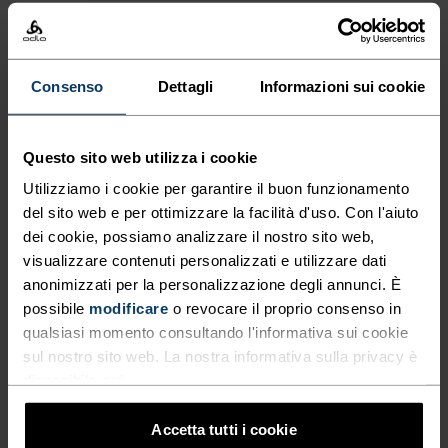
135,95 €
169,95 €
125,95 €
179,95 €
(114)
(11)
-30%
-30%
Consenso
Dettagli
Informazioni sui cookie
%
%
%
%
Giacca Da Running
Giacca Da Running
Questo sito web utilizza i cookie
Zeroweight Pro Warm
Zeroweight Warm Hybrid
Reflective
Utilizziamo i cookie per garantire il buon funzionamento
del sito web e per ottimizzare la facilità d'uso. Con l'aiuto
132,95 €
189,95 €
97,95 €
139,95 €
dei cookie, possiamo analizzare il nostro sito web,
(5)
(13)
visualizzare contenuti personalizzati e utilizzare dati
-30%
-30%
anonimizzati per la personalizzazione degli annunci. È
possibile
modificare
o revocare il proprio consenso in
%
%
%
qualsiasi momento consultando l'informativa sui cookie
sul nostro sito web. La nostra informativa sulla privacy è
Gilet Da Ciclismo Explorer
Giacca Parka 2L
Windproof
disponibile
qui
.
83,95 €
119,95 €
279,95 €
399,95 €
Accetta tutti i cookie
(1)