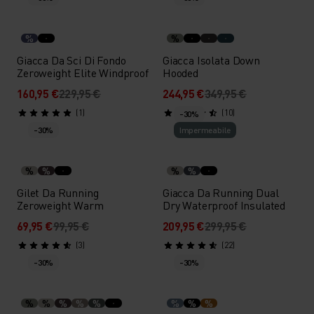
%
%
Giacca Da Sci Di Fondo
Giacca Isolata Down
Zeroweight Elite Windproof
Hooded
160,95 €
229,95 €
244,95 €
349,95 €
(1)
(10)
-30%
-30%
Impermeabile
%
%
%
%
Gilet Da Running
Giacca Da Running Dual
Zeroweight Warm
Dry Waterproof Insulated
69,95 €
99,95 €
209,95 €
299,95 €
(3)
(22)
-30%
-30%
%
%
%
%
%
%
%
%