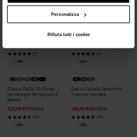
-30%
-30%
Personalizza
%
%
Giacca Isolata Descent Pow
Gilet Isolato I-Thermic
Rifiuta tutti i cookie
Insulated
265,95 €
379,95 €
265,95 €
379,95 €
(1)
(6)
-30%
-30%
%
%
%
%
%
%
%
Giacca Da Sci Di Fondo
Giacca Isolata Severin N-
Zeroweight Windproof X
Thermic Hooded
Warm
125,95 €
179,95 €
188,95 €
269,95 €
(16)
(42)
-30%
-30%