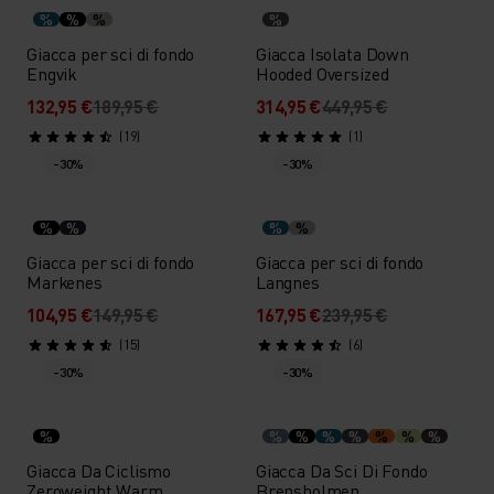
%
%
%
%
Giacca per sci di fondo
Giacca Isolata Down
Engvik
Hooded Oversized
132,95 €
189,95 €
314,95 €
449,95 €
(19)
(1)
-30%
-30%
%
%
%
%
Giacca per sci di fondo
Giacca per sci di fondo
Markenes
Langnes
104,95 €
149,95 €
167,95 €
239,95 €
(15)
(6)
-30%
-30%
%
%
%
%
%
%
%
%
Giacca Da Ciclismo
Giacca Da Sci Di Fondo
Zeroweight Warm
Brensholmen