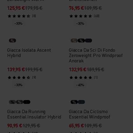
125,95 €
179,95 €
76,95 €
109,95 €
(8)
(68)
-30%
-30%
%
%
%
Giacca Isolata Ascent
Giacca Da Sci Di Fondo
Hybrid
Zeroweight Pro Windproof
Anorak
139,95 €
199,95 €
132,95 €
189,95 €
(9)
(1)
-30%
-40%
%
%
%
Giacca Da Running
Giacca Da Ciclismo
Essential Insulator Hybrid
Essential Windproof
90,95 €
129,95 €
65,95 €
109,95 €