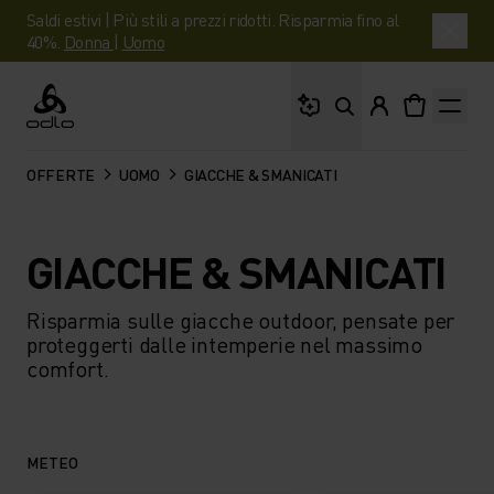
Saldi estivi | Più stili a prezzi ridotti. Risparmia fino al
40%.
Donna
|
Uomo
Cosa stai cercando?
Odlo
OFFERTE
UOMO
GIACCHE & SMANICATI
GIACCHE & SMANICATI
Risparmia sulle giacche outdoor, pensate per
proteggerti dalle intemperie nel massimo
comfort.
METEO