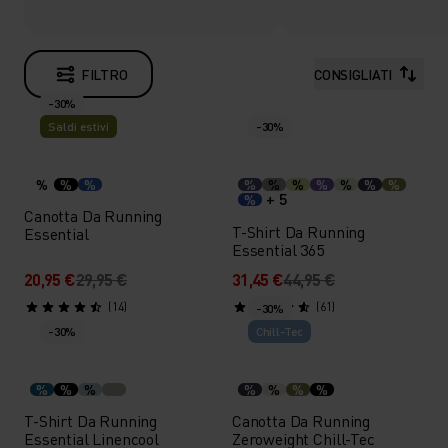
FILTRO
CONSIGLIATI
-30%
Saldi estivi
-30%
%
%
%
%
%
%
%
%
%
%
+ 5
%
Canotta Da Running
T-Shirt Da Running
Essential
Essential 365
20,95 €
29,95 €
31,45 €
44,95 €
(14)
(61)
-30%
-30%
Chill-Tec
%
%
%
%
%
%
%
T-Shirt Da Running
Canotta Da Running
Essential Linencool
Zeroweight Chill-Tec