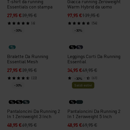
T-shirt da running
Giacca running Zeroweight
Essentials con stampa
Warm Hybrid da uomo
27,95 €
39,95 €
97,95 €
139,95 €
(6)
(54)
-30%
-30%
%
%
%
Bralette Da Running
Leggings Corti Da Running
Essential Mesh
Essential
27,95 €
39,95 €
34,95 €
49,95 €
(22)
(61)
-30%
-30%
Saldi estivi
%
%
%
%
Pantaloncini Da Running 2
Pantaloncini Da Running 2
In 1 Zeroweight 3 Inch
In 1 Zeroweight 5 Inch
48,95 €
69,95 €
48,95 €
69,95 €