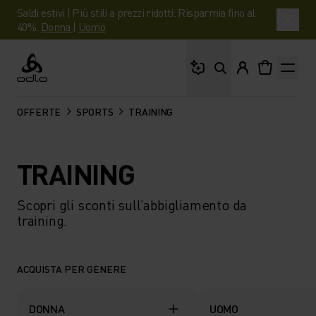
Saldi estivi | Più stili a prezzi ridotti. Risparmia fino al
40%.
Donna
|
Uomo
Cosa stai cercando?
Odlo
OFFERTE
SPORTS
TRAINING
TRAINING
Scopri gli sconti sull’abbigliamento da
training.
ACQUISTA PER GENERE
DONNA
UOMO