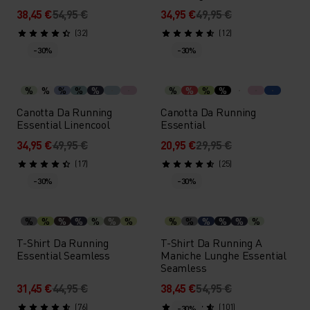
38,45 €
54,95 €
34,95 €
49,95 €
(32)
(12)
-30%
-30%
%
%
%
%
%
%
%
%
%
Canotta Da Running
Canotta Da Running
Essential Linencool
Essential
34,95 €
49,95 €
20,95 €
29,95 €
(17)
(25)
-30%
-30%
%
%
%
%
%
%
%
%
%
%
%
%
%
T-Shirt Da Running
T-Shirt Da Running A
Essential Seamless
Maniche Lunghe Essential
Seamless
31,45 €
44,95 €
38,45 €
54,95 €
(76)
(101)
-30%