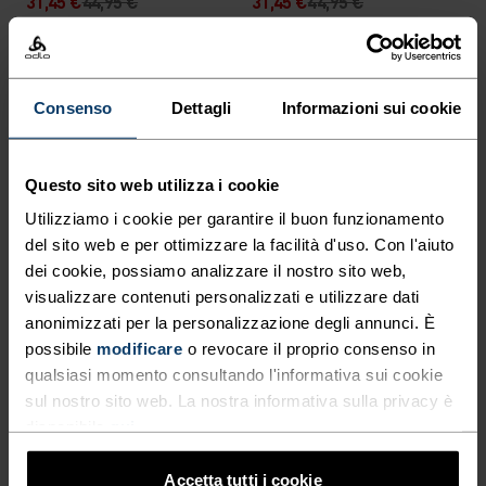
31,45 €
44,95 €
31,45 €
44,95 €
(5)
(15)
-30%
Chill-Tec
-30%
Consenso
Dettagli
Informazioni sui cookie
%
%
%
T-shirt da running
T-Shirt Da Running
Zeroweight Engineered
Essential Print
Questo sito web utilizza i cookie
Chill-Tec
Utilizziamo i cookie per garantire il buon funzionamento
41,95 €
59,95 €
27,95 €
39,95 €
del sito web e per ottimizzare la facilità d'uso. Con l'aiuto
(28)
(21)
-30%
-30%
dei cookie, possiamo analizzare il nostro sito web,
Warm
Light
visualizzare contenuti personalizzati e utilizzare dati
anonimizzati per la personalizzazione degli annunci. È
%
%
%
possibile
modificare
o revocare il proprio consenso in
qualsiasi momento consultando l'informativa sui cookie
Felpa Con Cappuccio Da
T-Shirt Da Running A
Running Active 365 Knit
Maniche Lunghe Active 365
sul nostro sito web. La nostra informativa sulla privacy è
Natural Blend
disponibile
qui
.
76,95 €
109,95 €
48,95 €
69,95 €
Accetta tutti i cookie
(10)
(11)
-30%