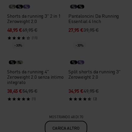
%
%
%
%
%
Shorts da running 3" 2 in 1
Pantaloncini Da Running
Zeroweight 2.0
Essential 4 Inch
48,95 €
69,95 €
27,95 €
39,95 €
(11)
-30%
-30%
%
%
%
%
Shorts da running 4"
Split shorts da running 3"
Zeroweight 2.0 senza intimo
Zeroweight 2.0
integrato
38,45 €
54,95 €
34,95 €
49,95 €
(1)
(2)
MOSTRANDO 48 DI 70
CARICA ALTRO