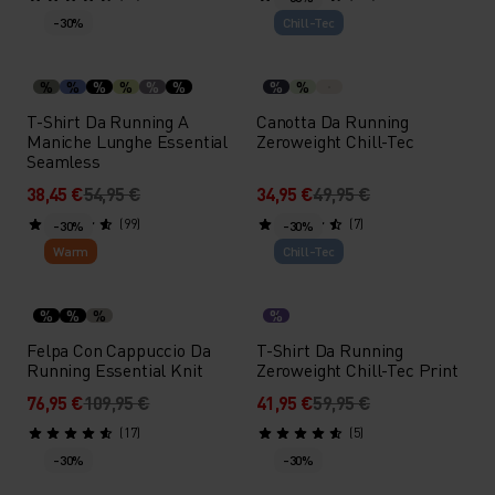
-30%
Chill-Tec
%
%
%
%
%
%
%
%
T-Shirt Da Running A
Canotta Da Running
Maniche Lunghe Essential
Zeroweight Chill-Tec
Seamless
38,45 €
54,95 €
34,95 €
49,95 €
(99)
(7)
-30%
-30%
Warm
Chill-Tec
%
%
%
%
Felpa Con Cappuccio Da
T-Shirt Da Running
Running Essential Knit
Zeroweight Chill-Tec Print
76,95 €
109,95 €
41,95 €
59,95 €
(17)
(5)
-30%
-30%