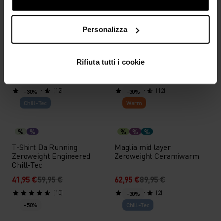
-30%
Impermeabile
Personalizza
%
%
%
%
%
T-Shirt Da Running
Giacca Da Running Active
Essential Print
365
Rifiuta tutti i cookie
27,95 €
39,95 €
125,95 €
179,95 €
(12)
(12)
-30%
-30%
Chill-Tec
Warm
%
%
%
%
%
T-Shirt Da Running
Maglia mid layer
Zeroweight Engineered
Zeroweight Ceramiwarm
Chill-Tec
41,95 €
59,95 €
62,95 €
89,95 €
(10)
(2)
-30%
-50%
Chill-Tec