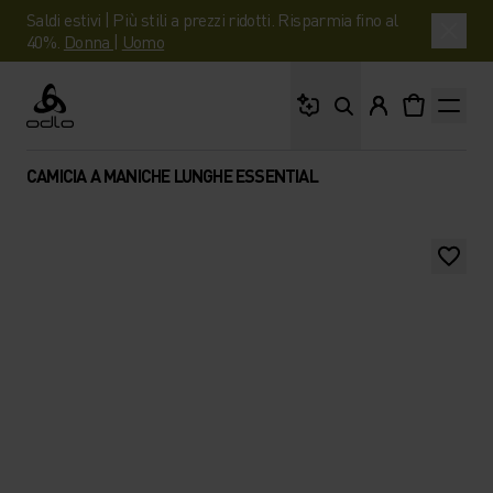
Saldi estivi | Più stili a prezzi ridotti. Risparmia fino al
40%.
Donna
|
Uomo
Cosa stai cercando?
Odlo
CAMICIA A MANICHE LUNGHE ESSENTIAL