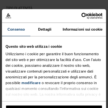
TIPO DI ATTIVITÀ
QUALSIASI COSA MODERATA INTENSITÀ
Trekking
Consenso
Dettagli
Informazioni sui cookie
CARATTERISTICHE DEL MATERIALE
IL POLIESTERE
Il poliestere è una fibra sintetica resistente che allontana
Questo sito web utilizza i cookie
il sudore e si asciuga rapidamente. Questo materiale
Utilizziamo i cookie per garantire il buon funzionamento
mantiene la forma senza fare pieghe o restringersi e
del sito web e per ottimizzare la facilità d'uso. Con l'aiuto
conserva il colore originale anche dopo anni di utilizzo. È
utilizzato per capi tecnici come i base layer.
dei cookie, possiamo analizzare il nostro sito web,
visualizzare contenuti personalizzati e utilizzare dati
anonimizzati per la personalizzazione degli annunci. È
possibile
modificare
o revocare il proprio consenso in
SISTEMA DI CONTROLLO DELLA TEMPERATURA
qualsiasi momento consultando l'informativa sui cookie
sul nostro sito web. La nostra informativa sulla privacy è
LIGHT
disponibile
qui
.