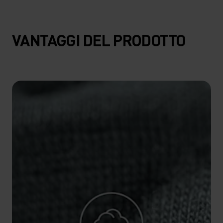
15°
15°
VANTAGGI DEL PRODOTTO
10°
10°
5°
5°
0°
0°
-5°
-5°
-10°
-10°
-15°
-15°