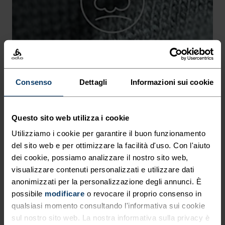
-20°
-20°
-25°
-25°
-30°
-30°
Consenso
Dettagli
Informazioni sui cookie
Questo sito web utilizza i cookie
Utilizziamo i cookie per garantire il buon funzionamento
del sito web e per ottimizzare la facilità d'uso. Con l'aiuto
PREVENZIONE DELL'IRRITAZIONE
dei cookie, possiamo analizzare il nostro sito web,
visualizzare contenuti personalizzati e utilizzare dati
Costruiti con cura per ridurre l'attrito che causa
anonimizzati per la personalizzazione degli annunci. È
fastidiose abrasioni e sfregamenti.
possibile
modificare
o revocare il proprio consenso in
qualsiasi momento consultando l'informativa sui cookie
sul nostro sito web. La nostra informativa sulla privacy è