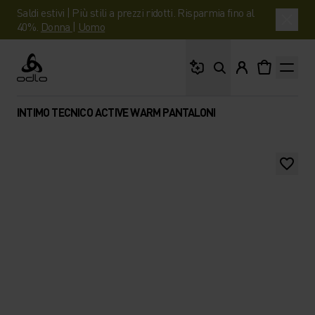
Saldi estivi | Più stili a prezzi ridotti. Risparmia fino al
40%.
Donna
|
Uomo
Cosa stai cercando?
Odlo
INTIMO TECNICO ACTIVE WARM PANTALONI