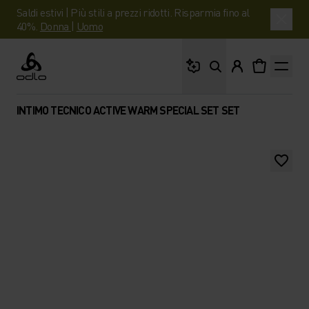
Saldi estivi | Più stili a prezzi ridotti. Risparmia fino al
40%.
Donna
|
Uomo
Cosa stai cercando?
Odlo
INTIMO TECNICO ACTIVE WARM SPECIAL SET SET