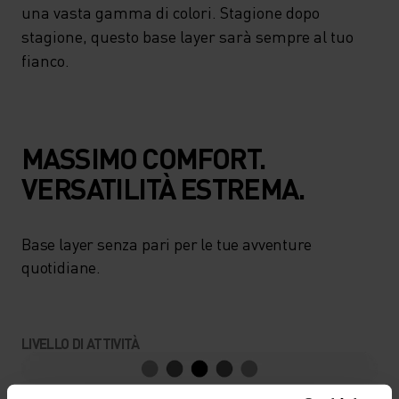
una vasta gamma di colori. Stagione dopo
stagione, questo base layer sarà sempre al tuo
fianco.
MASSIMO COMFORT.
VERSATILITÀ ESTREMA.
Base layer senza pari per le tue avventure
quotidiane.
LIVELLO DI ATTIVITÀ
BASSO
MODERATO
ALTO