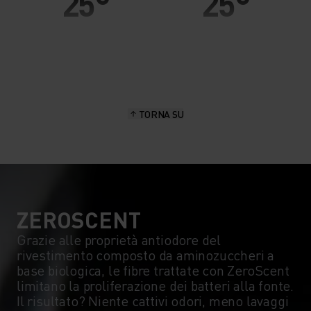
25°
25°
20°
20°
15°
15°
TORNA SU
10°
10°
5°
5°
0°
0°
ZEROSCENT
Grazie alle proprietà antiodore del
rivestimento composto da aminozuccheri a
-5°
-5°
base biologica, le fibre trattate con ZeroScent
limitano la proliferazione dei batteri alla fonte.
Il risultato? Niente cattivi odori, meno lavaggi