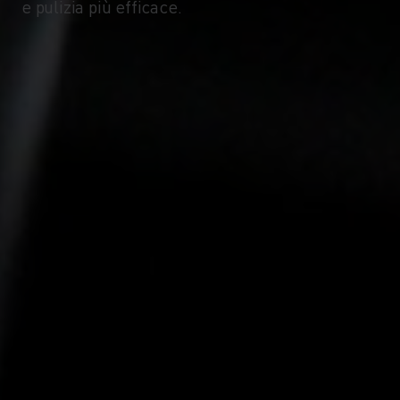
-10°
-10°
e pulizia più efficace.
-15°
-15°
-20°
-20°
-25°
-25°
-30°
-30°