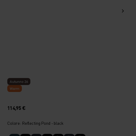
Autunno 26
Warm
114,95 €
Colore: Reflecting Pond - black