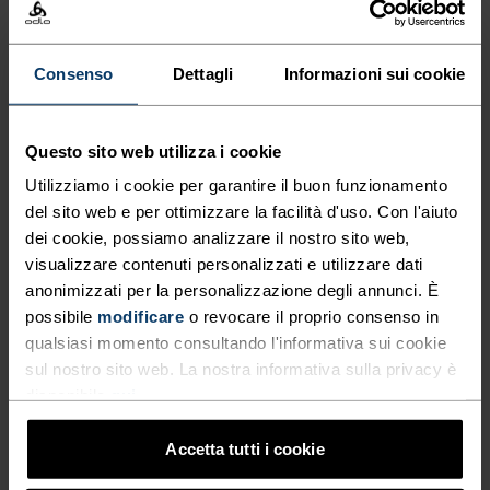
Consenso
Dettagli
Informazioni sui cookie
TIPO DI ATTIVITÀ
QUALSIASI COSA MODERATA INTENSITÀ
Trekking - Sci e snow
Questo sito web utilizza i cookie
Utilizziamo i cookie per garantire il buon funzionamento
CARATTERISTICHE DEL TESSUTO
del sito web e per ottimizzare la facilità d'uso. Con l'aiuto
SINTETICO
MERINO
dei cookie, possiamo analizzare il nostro sito web,
Sintetico - sensazione seconda pelle - elastico,
visualizzare contenuti personalizzati e utilizzare dati
eccezionalmente leggero, eccellente trasporto
anonimizzati per la personalizzazione degli annunci. È
dell'umidità, aiuta a regolare la temperatura corporea,
possibile
modificare
o revocare il proprio consenso in
asciuga più velocemente delle fibre naturali e ha una
maggiore durabilità.
qualsiasi momento consultando l'informativa sui cookie
sul nostro sito web. La nostra informativa sulla privacy è
disponibile
qui
.
SISTEMA DI CONTROLLO DELLA TEMPERATURA
Accetta tutti i cookie