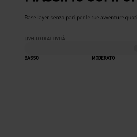
ADERENTE UTILIZ
Base layer senza pari per le tue avventure quot
ZONE FUNZIONALI
DISTRIBUZIONE
LIVELLO DI ATTIVITÀ
ANATOMICA PER
BASSO
MODERATO
OFFRIRE GESTION
DELL'UMIDITÀ E
VENTILAZIONE OT
DOVE SERVONO, 
L'ASSENZA DI CU