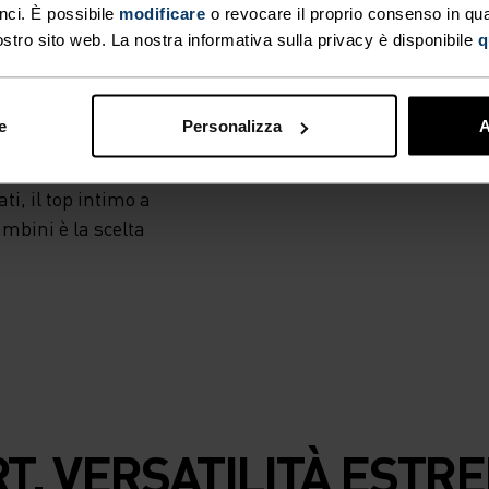
OLLO
nci. È possibile
modificare
o revocare il proprio consenso in q
 una completa
ostro sito web. La nostra informativa sulla privacy è disponibile
q
cnologie Effect e
terica che
più attivi freschi
e
Personalizza
A
rato base in grado
andoli liberi di
i, il top intimo a
bini è la scelta
TTIVI
CHE
 SI FA
RA
. VERSATILITÀ ESTRE