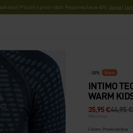
aldi estivi | Più stili a prezzi ridotti. Risparmia fino al 40%.
Donna
|
Uom
-20%
Warm
INTIMO T
WARM KID
35,95 €
44,95 €
IVA inclusa
Colore: Provincial blue