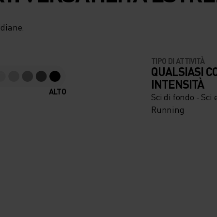
ZA
idiane.
 A
TIPO DI ATTIVITÀ
QUALSIASI C
INTENSITÀ
ALTO
Sci di fondo - Sci
E
Running
TIMALI
MENTRE
CITURE