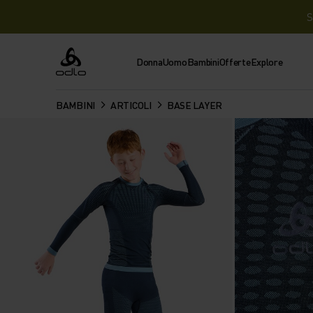
S
Donna
Uomo
Bambini
Offerte
Explore
Odlo
BAMBINI
ARTICOLI
BASE LAYER