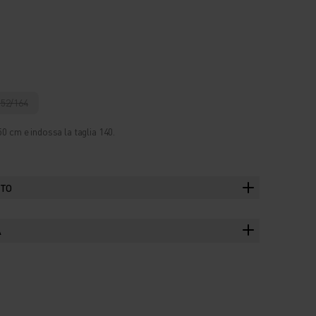
152/164
50 cm e indossa la taglia 140.
TTO
A