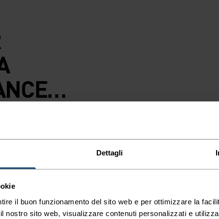
R
A
ANCE
LO
erformance Warm
FORT
a di lavorazione a
 del microclima
A DI
Dettagli
ivi più a lungo,
rato base ultra
AGLIA
ookie
one anatomica per
A UN
imali dove
tire il buon funzionamento del sito web e per ottimizzare la facilit
 nostro sito web, visualizzare contenuti personalizzati e utilizza
ce in un