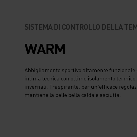
SI TRADUCE IN UN
ECCELLENTE CO
SISTEMA DI CONTROLLO DELLA T
A CONTATTO CON 
WARM
PELLE E IN UNA
COMPLETA LIBERT
Abbigliamento sportivo altamente funzionale e
intima tecnica con ottimo isolamento termico. I
MOVIMENTO SEN
invernali. Traspirante, per un'efficace regola
mantiene la pelle bella calda e asciutta.
SFREGAMENTO. L
TECNOLOGIE EFFE
ZEROSCENT DI OD