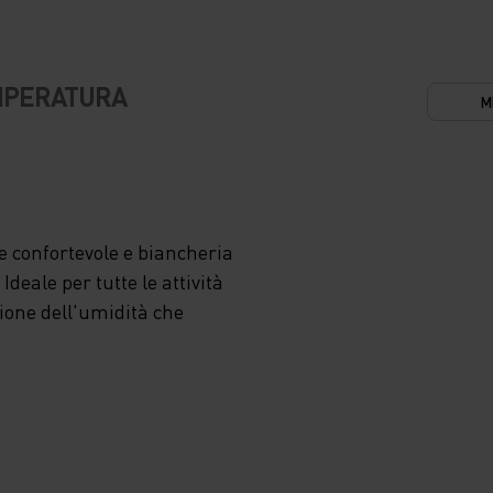
MFORT
EMPERATURA
M
LA
À DI
 confortevole e biancheria
deale per tutte le attività
ZA
zione dell'umidità che
E
CT E
LO