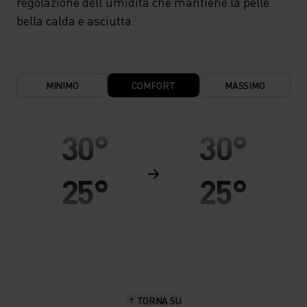
regolazione dell'umidità che mantiene la pelle
bella calda e asciutta.
MINIMO
COMFORT
MASSIMO
30°
30°
25°
25°
20°
20°
15°
15°
TORNA SU