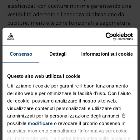
UN COMFORT E UNA
elasticizzati con cuciture minime garantendo una
GESTIONE DELL'UMIDITÀ
vestibilità aderente e l'assenza di abrasione da
cuciture, mentre le zone funzionali a sagomatura
OTTIMALI. L'INNOVATIVA
anatomica offrono traspirazione e ventilazione
TECNICA A MAGLIA
ottimali dove serve di più. Le tecnologie Effect e
CIRCOLARE 3D PRODUCE
ZeroScent di Odlo integrate nelle fibre del tessuto
Consenso
Dettagli
Informazioni sui cookie
CAPI ALTAMENTE
creano una barriera antibatterica permanente
che aiuta i più giovani a rimanere sempre freschi,
ELASTICIZZATI CON
anche durante le avventure più scatenate.
Questo sito web utilizza i cookie
CUCITURE MINIME
Comodi da indossare sotto agli short o agli strati
Utilizziamo i cookie per garantire il buon funzionamento
GARANTENDO UNA
intermedi lunghi, i pantaloni Performance Warm
del sito web e per ottimizzare la facilità d'uso. Con l'aiuto
VESTIBILITÀ ADERENTE E
Kids sono un capo indispensabile per il clima
dei cookie, possiamo analizzare il nostro sito web,
freddo.
L'ASSENZA DI ABRASIONE DA
visualizzare contenuti personalizzati e utilizzare dati
anonimizzati per la personalizzazione degli annunci. È
CUCITURE, MENTRE LE ZONE
possibile
modificare
o revocare il proprio consenso in
FUNZIONALI A SAGOMATURA
qualsiasi momento consultando l'informativa sui cookie
sul nostro sito web. La nostra informativa sulla privacy è