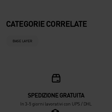
10°
10°
5°
5°
CATEGORIE CORRELATE
0°
0°
BASE LAYER
-5°
-5°
-10°
-10°
-15°
-15°
SPEDIZIONE ​​​​​​GRATUITA
-20°
-20°
In 3-5 giorni lavorativi con UPS / DHL