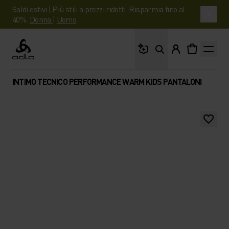
Saldi estivi | Più stili a prezzi ridotti. Risparmia fino al
40%.
Donna
|
Uomo
Cosa stai cercando?
Odlo
INTIMO TECNICO PERFORMANCE WARM KIDS PANTALONI