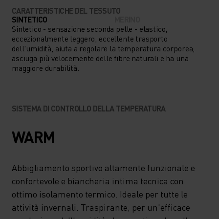
SCATENATE. COMODI DA
CARATTERISTICHE DEL TESSUTO
INDOSSARE SOTTO AGLI
SINTETICO
MERINO
Sintetico - sensazione seconda pelle - elastico,
SHORT O AGLI STRATI
eccezionalmente leggero, eccellente trasporto
INTERMEDI LUNGHI, I
dell'umidità, aiuta a regolare la temperatura corporea,
asciuga più velocemente delle fibre naturali e ha una
PANTALONI PERFORMANCE
maggiore durabilità.
WARM KIDS SONO UN CAPO
INDISPENSABILE PER IL
SISTEMA DI CONTROLLO DELLA TEMPERATURA
CLIMA FREDDO.
WARM
Abbigliamento sportivo altamente funzionale e
confortevole e biancheria intima tecnica con
ottimo isolamento termico. Ideale per tutte le
attività invernali. Traspirante, per un'efficace