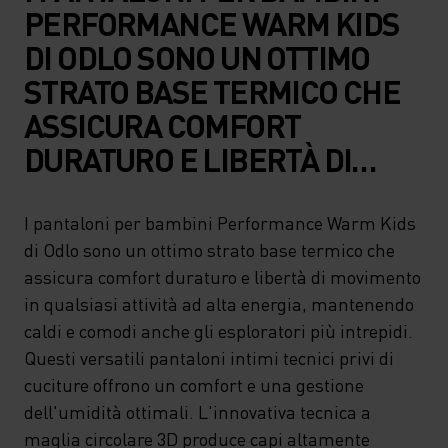
PERFORMANCE WARM KIDS
DI ODLO SONO UN OTTIMO
STRATO BASE TERMICO CHE
ASSICURA COMFORT
DURATURO E LIBERTÀ DI
MOVIMENTO IN QUALSIASI
ATTIVITÀ AD ALTA ENERGIA,
I pantaloni per bambini Performance Warm Kids
di Odlo sono un ottimo strato base termico che
MANTENENDO CALDI E
assicura comfort duraturo e libertà di movimento
COMODI ANCHE GLI
in qualsiasi attività ad alta energia, mantenendo
ESPLORATORI PIÙ INTREPIDI.
caldi e comodi anche gli esploratori più intrepidi.
QUESTI VERSATILI
Questi versatili pantaloni intimi tecnici privi di
cuciture offrono un comfort e una gestione
PANTALONI INTIMI TECNICI
dell'umidità ottimali. L'innovativa tecnica a
PRIVI DI CUCITURE OFFRONO
maglia circolare 3D produce capi altamente