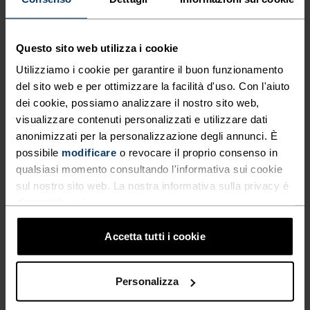
PROGETTATI PER LA
FUNZIONALITÀ E IL COMFORT,
Questo sito web utilizza i cookie
REALIZZATI CON TESSUTI
Utilizziamo i cookie per garantire il buon funzionamento
RICICLATI
del sito web e per ottimizzare la facilità d'uso. Con l'aiuto
dei cookie, possiamo analizzare il nostro sito web,
visualizzare contenuti personalizzati e utilizzare dati
Nuova settimana. Al lavoro, nuovi impegni e
anonimizzati per la personalizzazione degli annunci. È
scadenze. Lo stress sale, ma hai un’ora di tempo
possibile
modificare
o revocare il proprio consenso in
per una corsa veloce. Comodi, pratici, funzionali:
qualsiasi momento consultando l'informativa sui cookie
abbiamo progettato gli shorts aderenti Odlo
sul nostro sito web. La nostra informativa sulla privacy è
disponibile
qui
.
Essentials per farti uscire in qualsiasi condizione.
Realizzati in tessuto riciclato a compressione
Accetta tutti i cookie
media, sono dotati di tasche per chiavi e
smartphone o rifiniture rifrangenti per renderti
visibile anche quando fa buio.
Personalizza