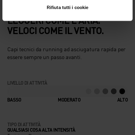
Rifiuta tutti i cookie
LEGGERI COME L'ARIA.
VELOCI COME IL VENTO.
Capi tecnici da running ad asciugatura rapida per
essere sempre un passo avanti.
LIVELLO DI ATTIVITÀ
BASSO
MODERATO
ALTO
TIPO DI ATTIVITÀ
QUALSIASI COSA ALTA INTENSITÀ