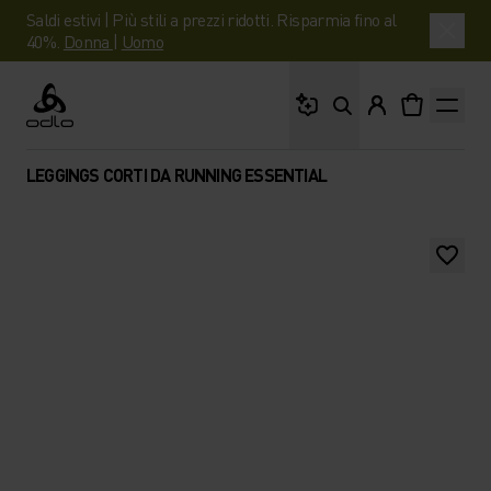
Saldi estivi | Più stili a prezzi ridotti. Risparmia fino al
40%.
Donna
|
Uomo
Cosa stai cercando?
Odlo
LEGGINGS CORTI DA RUNNING ESSENTIAL