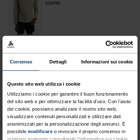
SCOPRI
IN SINTESI
Consenso
Dettagli
Informazioni sui cookie
LEGGINGS DA INDOSSARE IN
QUALSIASI CONDIZIONE.
Questo sito web utilizza i cookie
Utilizziamo i cookie per garantire il buon funzionamento
del sito web e per ottimizzare la facilità d'uso. Con l'aiuto
Parcheggi, spegni l’auto, ti guardi intorno: in giro
dei cookie, possiamo analizzare il nostro sito web,
non c’è ancora nessuno. Inizi a correre e sai che
visualizzare contenuti personalizzati e utilizzare dati
oggi darai un po’ più di ieri. I leggings running
anonimizzati per la personalizzazione degli annunci. È
Odlo Essentials 3/4 sono caldi, comodi e
possibile
modificare
o revocare il proprio consenso in
funzionali. Puoi indossarli in ogni stagione: da
qualsiasi momento consultando l'informativa sui cookie