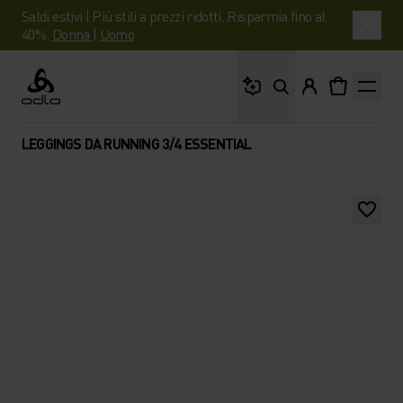
Saldi estivi | Più stili a prezzi ridotti. Risparmia fino al
40%.
Donna
|
Uomo
Cosa stai cercando?
Odlo
LEGGINGS DA RUNNING 3/4 ESSENTIAL