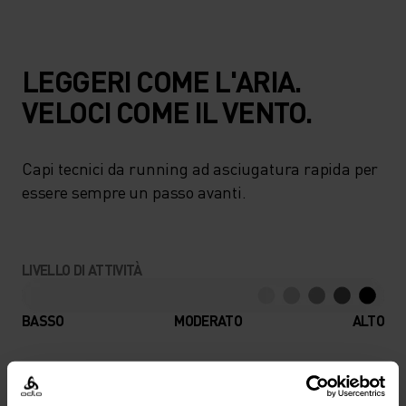
LEGGERI COME L'ARIA.
VELOCI COME IL VENTO.
Capi tecnici da running ad asciugatura rapida per
essere sempre un passo avanti.
LIVELLO DI ATTIVITÀ
BASSO
MODERATO
ALTO
TIPO DI ATTIVITÀ