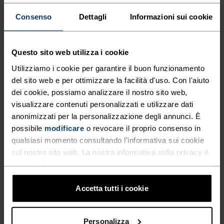
QUALSIASI COSA ALTA INTENSITÀ
Running
Consenso
Dettagli
Informazioni sui cookie
Questo sito web utilizza i cookie
CARATTERISTICHE DEL MATERIALE
IL POLIESTERE
Utilizziamo i cookie per garantire il buon funzionamento
Il poliestere è una fibra sintetica resistente che allontana
del sito web e per ottimizzare la facilità d'uso. Con l'aiuto
il sudore e si asciuga rapidamente. Questo materiale
mantiene la forma senza fare pieghe o restringersi e
dei cookie, possiamo analizzare il nostro sito web,
conserva il colore originale anche dopo anni di utilizzo. È
visualizzare contenuti personalizzati e utilizzare dati
utilizzato per capi tecnici come i base layer.
anonimizzati per la personalizzazione degli annunci. È
possibile
modificare
o revocare il proprio consenso in
qualsiasi momento consultando l'informativa sui cookie
sul nostro sito web. La nostra informativa sulla privacy è
SISTEMA DI CONTROLLO DELLA TEMPERATURA
disponibile
qui
.
LIGHT
Accetta tutti i cookie
Abbigliamento sportivo e intimo funzionale,
Personalizza