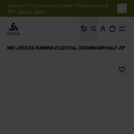
Saldi estivi | Più stili a prezzi ridotti. Risparmia fino al
40%.
Donna
|
Uomo
Cosa stai cercando?
Odlo
MID LAYER DA RUNNING ESSENTIAL CERAMIWARM HALF-ZIP