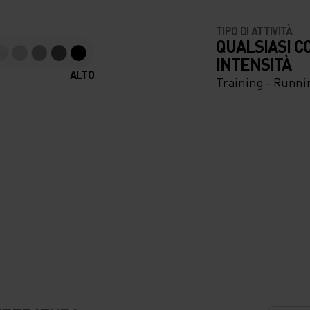
UOI
TIPO DI ATTIVITÀ
QUALSIASI C
INTENSITÀ
ALTO
L
Training - Runni
TARE
TUO
POREO