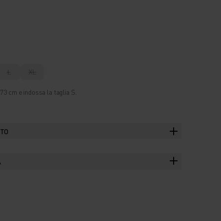
L
XL
73 cm e indossa la taglia S.
TTO
A