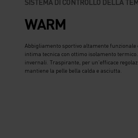
SISTEMA DI CONTROLLO DELLA T
L'ALLENAMENTO
WARM
QUANDO LA
TEMPERATURA CAL
Abbigliamento sportivo altamente funzionale e
TESSUTO PERMETT
intima tecnica con ottimo isolamento termico. I
invernali. Traspirante, per un'efficace regola
MUOVERSI CON L
mantiene la pelle bella calda e asciutta.
MASSIMA LIBERTÀ
QUINDI, DI SPINGE
MASSIMO SENZA
SENTIRTI LIMITATA