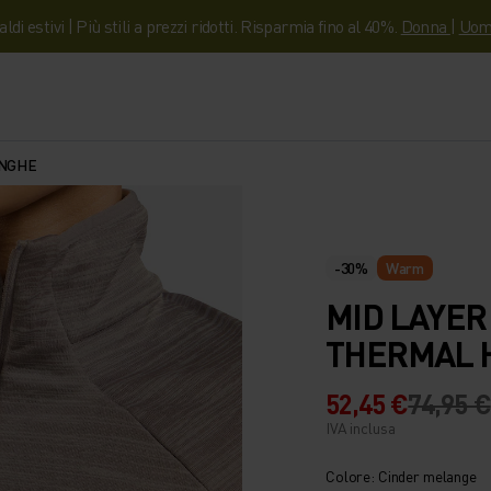
aldi estivi | Più stili a prezzi ridotti. Risparmia fino al 40%.
Donna
|
Uom
UNGHE
-30%
Warm
MID LAYER
THERMAL H
52,45 €
74,95 €
IVA inclusa
Colore: Cinder melange