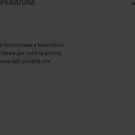
EMPERATURA
M
A. IL
 confortevole e biancheria
E DI
deale per tutte le attività
zione dell'umidità che
A
 E,
RTI AL
,