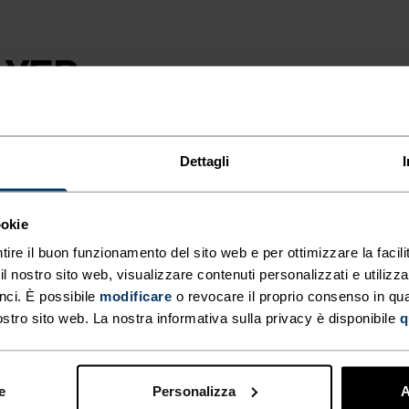
AYER
ICA
 ZIP
Dettagli
 È UN
ookie
con mezza zip
E
ra un'eccezionale
tire il buon funzionamento del sito web e per ottimizzare la facilit
 nostro sito web, visualizzare contenuti personalizzati e utilizza
ipline di corsa
nci. È possibile
modificare
o revocare il proprio consenso in q
un comfort duraturo
ostro sito web. La nostra informativa sulla privacy è disponibile
q
azie al collo alto
 calore o
ONE
tenendo il tuo
e
Personalizza
A
ento quando la