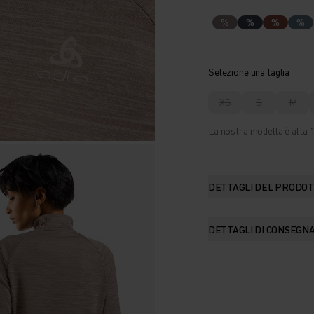
%
%
%
%
Selezione una taglia
XS
S
M
La nostra modella è alta 1
DETTAGLI DEL PRODO
DETTAGLI DI CONSEGN