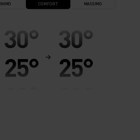
INIMO
COMFORT
MASSIMO
30°
30°
25°
25°
20°
20°
15°
15°