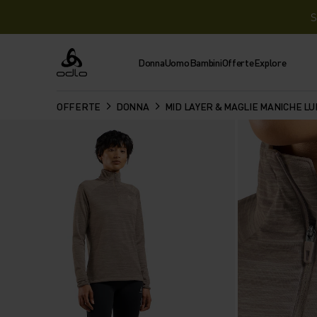
S
Donna
Uomo
Bambini
Offerte
Explore
Odlo
OFFERTE
DONNA
MID LAYER & MAGLIE MANICHE L