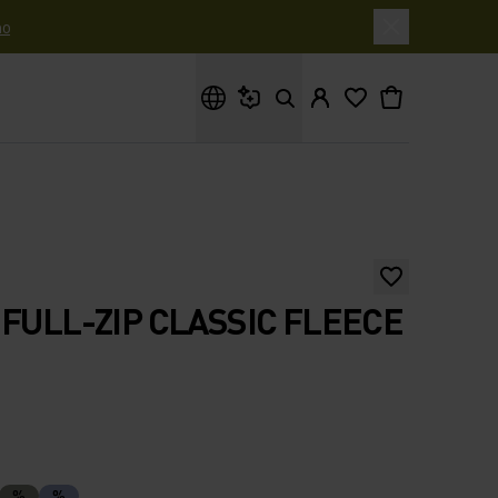
o
Cosa stai cercando?
 FULL-ZIP CLASSIC FLEECE
%
%