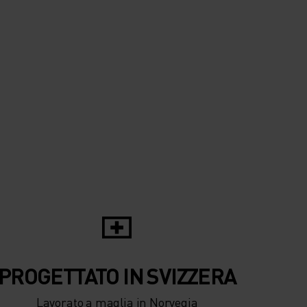
0°
0°
-5°
-5°
-10°
-10°
-15°
-15°
-20°
PROGETTATO IN SVIZZERA
-20°
Lavorato a maglia in Norvegia