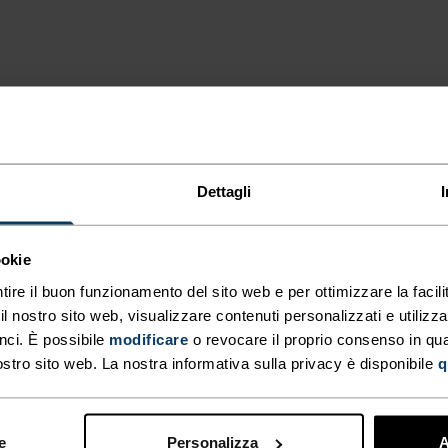
TONIA
per accompagnarti a ogni
Dettagli
ookie
TIPO DI ATTIVITÀ
tire il buon funzionamento del sito web e per ottimizzare la facilit
QUALSIASI C
 nostro sito web, visualizzare contenuti personalizzati e utilizza
MODERATA I
nci. È possibile
modificare
o revocare il proprio consenso in q
ALTO
Trekking - Sci e 
ostro sito web. La nostra informativa sulla privacy è disponibile
q
Comfort
e
Personalizza
A