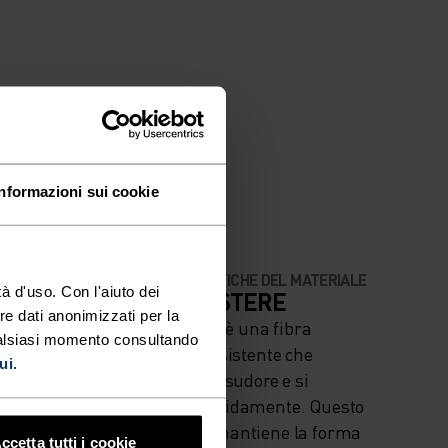
Informazioni sui cookie
CARATTERISTICHE DEL MATERIALE
à d'uso. Con l'aiuto dei
OSA
IL POLIESTERE
re dati anonimizzati per la
NTENSITÀ
Il poliestere è una fibra
ualsiasi momento consultando
snow - Casual
sintetica resistente che
ui
.
allontana il sudore e si
asciuga rapidamente. Questo
materiale mantiene la forma
ccetta tutti i cookie