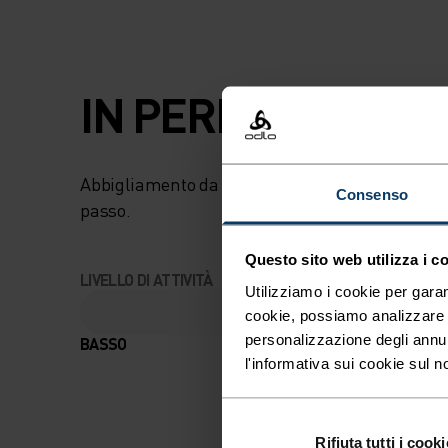
IN PERFETTA SIN
Abbigliamento da trekking comodo e versatile 
Consenso
passo.
Questo sito web utilizza i c
LIVELLO DI ATTIVITÀ
Utilizziamo i cookie per garan
cookie, possiamo analizzare il
personalizzazione degli annu
BASSO
MODERATO
l'informativa sui cookie sul n
Rifiuta tutti i cooki