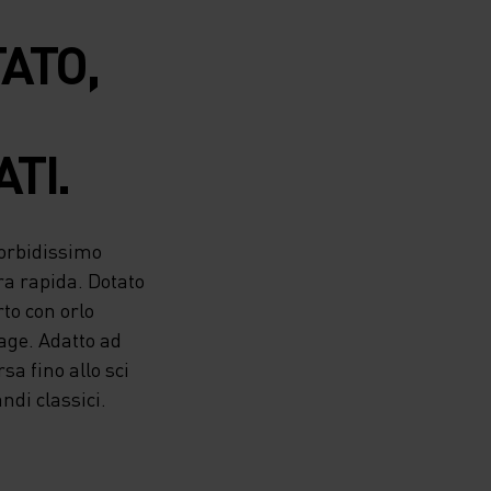
TATO,
TI.
morbidissimo
ura rapida. Dotato
to con orlo
ntage. Adatto ad
rsa fino allo sci
ndi classici.