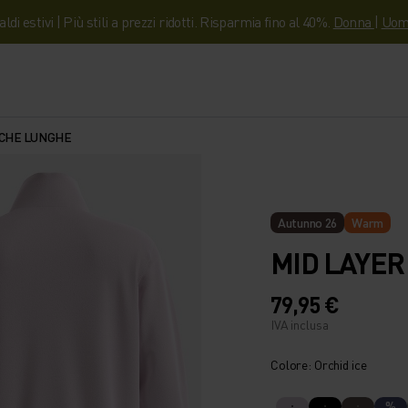
aldi estivi | Più stili a prezzi ridotti. Risparmia fino al 40%.
Donna
|
Uom
ICHE LUNGHE
Autunno 26
Warm
MID LAYER
79,95 €
IVA inclusa
Colore: Orchid ice
%