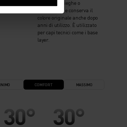
senza fare pieghe o
restringersi e conserva il
colore originale anche dopo
anni di utilizzo. È utilizzato
per capi tecnici come i base
layer.
INIMO
COMFORT
MASSIMO
30°
30°