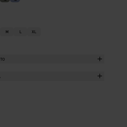
M
L
XL
TTO
A