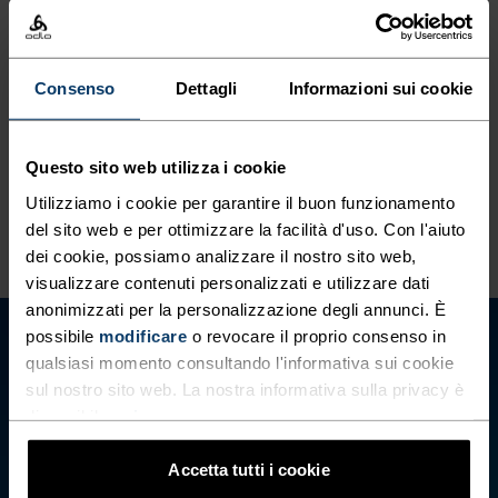
CARATTERISTICHE DEL MATERIALE
Consenso
Dettagli
Informazioni sui cookie
LA POLIAMMIDE
La poliammide, comunemente chiamata nylon, è un
materiale resistente, leggero e ad asciugatura rapida
ideale per l’abbigliamento sportivo. I capi che contengono
Questo sito web utilizza i cookie
poliammide hanno una consistenza liscia e sono robusti e
Utilizziamo i cookie per garantire il buon funzionamento
resistenti all’usura.
del sito web e per ottimizzare la facilità d'uso. Con l'aiuto
dei cookie, possiamo analizzare il nostro sito web,
visualizzare contenuti personalizzati e utilizzare dati
anonimizzati per la personalizzazione degli annunci. È
possibile
modificare
o revocare il proprio consenso in
qualsiasi momento consultando l'informativa sui cookie
sul nostro sito web. La nostra informativa sulla privacy è
disponibile
qui
.
Accetta tutti i cookie