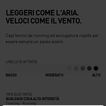
LEGGERI COME L'ARIA.
VELOCI COME IL VENTO.
Capi tecnici da running ad asciugatura rapida per
essere sempre un passo avanti.
LIVELLO DI ATTIVITÀ
BASSO
MODERATO
ALTO
TIPO DI ATTIVITÀ
QUALSIASI COSA ALTA INTENSITÀ
Training - Running