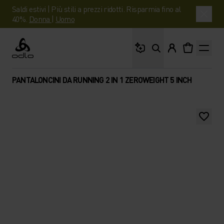
Saldi estivi | Più stili a prezzi ridotti. Risparmia fino al
40%.
Donna
|
Uomo
Cosa stai cercando?
Odlo
PANTALONCINI DA RUNNING 2 IN 1 ZEROWEIGHT 5 INCH