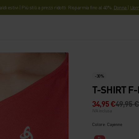
aldi estivi | Più stili a prezzi ridotti. Risparmia fino al 40%.
Donna
|
Uom
-30%
T-SHIRT F
34,95 €
49,95 €
IVA inclusa
Colore: Cayenne
%