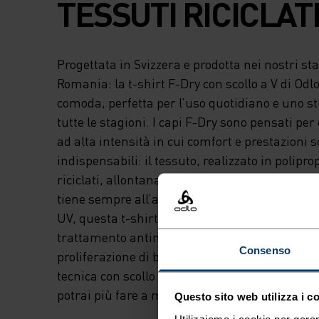
TESSUTI RICICLATI
Progettata in Svizzera e prodotta nei nostri st
Romania: la t-shirt F-Dry con scollo a V di Odlo
comoda, perfetta per l’uso quotidiano e uno stil
tutte le stagioni. I capi F-Dry sono pensati per 
ad alta intensità in cui comfort e prestazioni 
indispensabili: il tessuto, realizzato in polipro
riciclati, allontana in modo efficace il sudore da
tiene sempre all’asciutto. Grazie alle sue prop
UV, questa t-shirt offre protezione solare +30. P
trattamento antimicrobico a base biologica Ze
Consenso
proliferazione di batteri e tiene a bada i cattivi
tecnica con scollo a V aderente. Un capo versat
potrai più fare a meno.
Questo sito web utilizza i c
Utilizziamo i cookie per garan