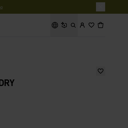
o
Cosa stai cercando?
-DRY