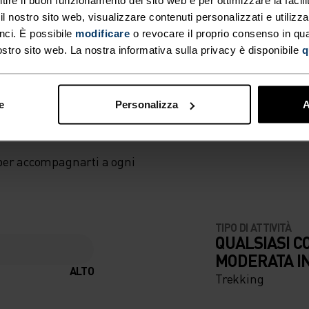
 nostro sito web, visualizzare contenuti personalizzati e utilizza
nci. È possibile
modificare
o revocare il proprio consenso in q
ostro sito web. La nostra informativa sulla privacy è disponibile
q
TONIA
e
Personalizza
A
per accompagnarti a ogni
TIPO DI ATTIVITÀ
QUALSIASI C
MODERATA I
ALTO
Trekking