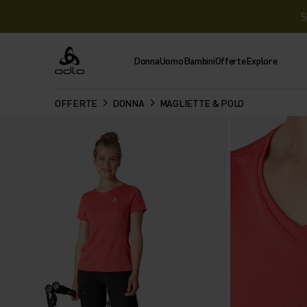
S
Donna
Uomo
Bambini
Offerte
Explore
Odlo
OFFERTE
DONNA
MAGLIETTE & POLO