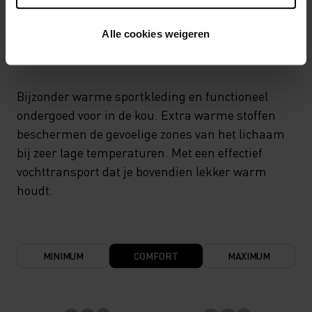
TEMPERATUUR CONTROLE SYSTEEM
Alle cookies weigeren
X-WARM
Bijzonder warme sportkleding en functioneel
ondergoed voor in de kou. Extra warme stoffen
beschermen de gevoelige zones van het lichaam
bij zeer lage temperaturen. Met een effectief
vochttransport dat je bovendien lekker warm
houdt.
MINIMUM
COMFORT
MAXIMUM