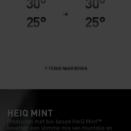
30°
30°
25°
25°
20°
20°
15°
15°
TERUG NAAR BOVEN
10°
10°
5°
5°
0°
0°
HEIQ MINT
Producten met bio-based HeiQ Mint™
bevatten een slimme mix van muntolie en