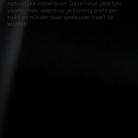
-5°
-5°
natuurlijke materialen. Deze helpt geurtjes
voorkomen, waardoor je kleding prettiger
ruikt en minder vaak gewassen hoeft te
-10°
-10°
worden.
-15°
-15°
-20°
-20°
-25°
-25°
-30°
-30°