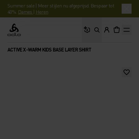
Summer sale | Meer stijlen nu afgeprijsd. Bespaar tot
40%.
Dames
|
Heren
Waar ben je naar op 
Odlo
ACTIVE X-WARM KIDS BASE LAYER SHIRT