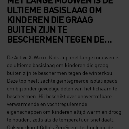
ULTIEME BASISLAAG OM
KINDEREN DIE GRAAG
BUITEN ZIJN TE
BESCHERMEN TEGEN DE
WINTERKOU. DEZE TOP
HEEFT ZACHTE
De Active X-Warm Kids-top met lange mouwen is
de ultieme basislaag om kinderen die graag
GEÏNTEGREERDE
buiten zijn te beschermen tegen de winterkou.
ISOLATIEPADS OM
Deze top heeft zachte geïntegreerde isolatiepads
BIJZONDER GEVOELIGE
om bijzonder gevoelige delen van het lichaam te
DELEN VAN HET LICHAAM TE
beschermen. Hij beschikt over onovertrefbare
verwarmende en vochtregulerende
BESCHERMEN. HIJ BESCHIKT
eigenschappen om kinderen altijd warm en droog
OVER ONOVERTREFBARE
te houden, zelfs als de temperatuur snel daalt.
VERWARMENDE EN
Ook voorkomt Odlo's ZeroScent-technologie de