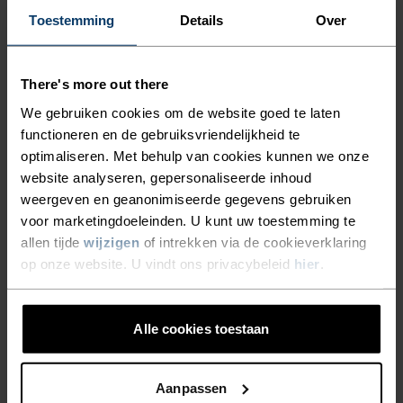
KINDEREN WARM EN
Toestemming
Details
Over
ACTIVITEITSNIVEAU
COMFORTABEL TIJDENS
OPWINDENDE WINTERSE
LAAG
MATIG
HOOG
There's more out there
AVONTUREN OF TOCHTEN.
We gebruiken cookies om de website goed te laten
BLIJF DEZE WINTER LANGER
functioneren en de gebruiksvriendelijkheid te
SOORT ACTIVITEIT
optimaliseren. Met behulp van cookies kunnen we onze
BUITEN MET HET HELE GEZIN
WAT DAN OOK MATIGE INTENSITEIT
website analyseren, gepersonaliseerde inhoud
Skiën & Snow
MET DE ACTIVE X-WARM
weergeven en geanonimiseerde gegevens gebruiken
voor marketingdoeleinden. U kunt uw toestemming te
KIDS-BASISLAAGTOP MET
allen tijde
wijzigen
of intrekken via de cookieverklaring
LANGE MOUWEN VAN ODLO.
MATERIAALSPECIFICATIE
op onze website. U vindt ons privacybeleid
hier
.
SYNTHETISCH
MERINO
Synthetisch - voelt als een tweede huid – rekbaar,
uitzonderlijk licht, uitstekend vochtregulerend, helpt de
lichaamstemperatuur te reguleren, droogt sneller dan
Alle cookies toestaan
natuurlijke vezels en is duurzamer.
Aanpassen