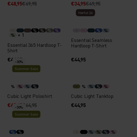
€48,95
€69,95
€34,95
€49,95
Herfst 26
%
%
%
%
%
%
+ 1
%
Essential Seamless
Essential 365 Hardloop T-
Hardloop T-Shirt
Shirt
€44,95
€44,95
-30%
Summer Sale
%
%
%
%
%
%
%
%
Cubic Light Poloshirt
Cubic Light Tanktop
€45,45
€64,95
€44,95
-30%
Summer Sale
%
%
%
%
%
%