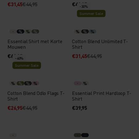
€31,45
€44,95
€49,95
-30%
Summer Sale
%
%
%
%
%
%
Essential Shirt met Korte
Cotton Blend Unlimited T-
Mouwen
Shirt
€69,95
€31,45
€44,95
-40%
Summer Sale
%
%
%
%
%
Cotton Blend Odlo Flags T-
Essential Print Hardloop T-
Shirt
Shirt
€26,95
€44,95
€39,95