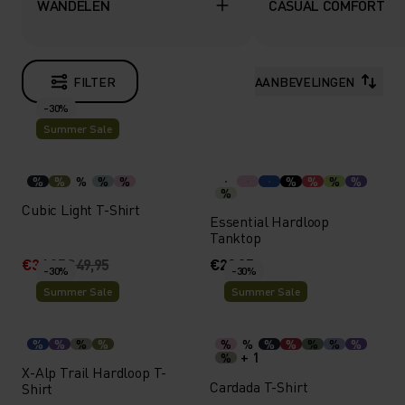
WANDELEN
CASUAL COMFORT
FILTER
AANBEVELINGEN
-30%
Summer Sale
%
%
%
%
%
%
%
%
%
%
Cubic Light T-Shirt
Essential Hardloop
Tanktop
€34,95
€49,95
€29,95
-30%
-30%
Summer Sale
Summer Sale
%
%
%
%
%
%
%
%
%
%
%
+ 1
%
X-Alp Trail Hardloop T-
Cardada T-Shirt
Shirt