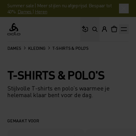
Summer sale | Meer stijlen nu afgeprijsd. Bespaar tot
40%.
Dames
|
Heren
Waar ben je naar op 
Odlo
DAMES
KLEDING
T-SHIRTS & POLO'S
T-SHIRTS & POLO'S
Stijlvolle T-shirts en polo's waarmee je
helemaal klaar bent voor de dag.
GEMAAKT VOOR