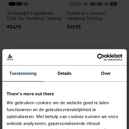
%
%
%
%
%
%
Zeroweight Engineered
Essential Linencool
Chill-Tec Hardloop Tanktop
Hardloop Tanktop
€54,95
€49,95
%
%
Merino Tencel Hyper Map
Essential Linencool
T-Shirt
Hardloop T-Shirt
Toestemming
Details
Over
€79,95
€54,95
-30%
Summer Sale
Herfst 26
There's more out there
%
%
We gebruiken cookies om de website goed te laten
Merino 160 Postcards T-
Cubic T-Shirt
functioneren en de gebruiksvriendelijkheid te
Shirt
optimaliseren. Met behulp van cookies kunnen we onze
€62,95
€89,95
€54,95
website analyseren, gepersonaliseerde inhoud