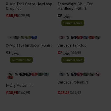
X-Alp Trail Cargo Hardloop
Zeroweight Chill-Tec
Crop Top
Hardloop T-Shirt
€55,95
€79,95
€54,95
-30%
Summer Sale
%
%
%
%
%
%
%
%
%
%
%
X-Alp 115 Hardloop T-Shirt
Cardada Tanktop
€69,95
€31,45
€44,95
-40%
-30%
Summer Sale
Summer Sale
%
%
%
%
%
%
%
%
%
%
%
%
%
%
%
Cardada Poloshirt
F-Dry Poloshirt
€38,95
€64,95
€45,45
€64,95