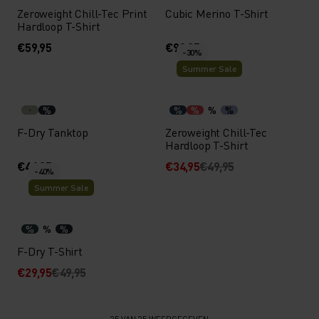
Zeroweight Chill-Tec Print
Cubic Merino T-Shirt
Hardloop T-Shirt
€59,95
€99,95
-30%
Summer Sale
%
%
%
%
%
F-Dry Tanktop
Zeroweight Chill-Tec
Hardloop T-Shirt
€44,95
€34,95
€49,95
-40%
Summer Sale
%
%
%
F-Dry T-Shirt
€29,95
€49,95