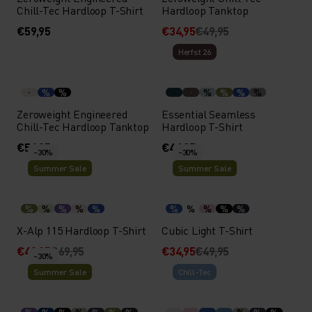
Chill-Tec Hardloop T-Shirt
Hardloop Tanktop
€59,95
€34,95
€49,95
Herfst 26
%
%
%
%
%
%
Zeroweight Engineered
Essential Seamless
Chill-Tec Hardloop Tanktop
Hardloop T-Shirt
€54,95
€44,95
-30%
-30%
Summer Sale
Summer Sale
%
%
%
%
%
%
%
%
%
%
X-Alp 115 Hardloop T-Shirt
Cubic Light T-Shirt
€48,95
€69,95
€34,95
€49,95
-30%
Summer Sale
Chill-Tec