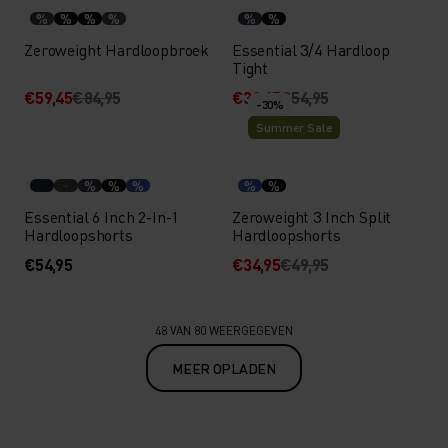
%
%
%
%
%
%
Zeroweight Hardloopbroek
Essential 3/4 Hardloop
Tight
€59,45
€84,95
€38,45
€54,95
-30%
Summer Sale
%
%
%
%
%
Essential 6 Inch 2-In-1
Zeroweight 3 Inch Split
Hardloopshorts
Hardloopshorts
€54,95
€34,95
€49,95
48 VAN 80 WEERGEGEVEN
MEER OPLADEN