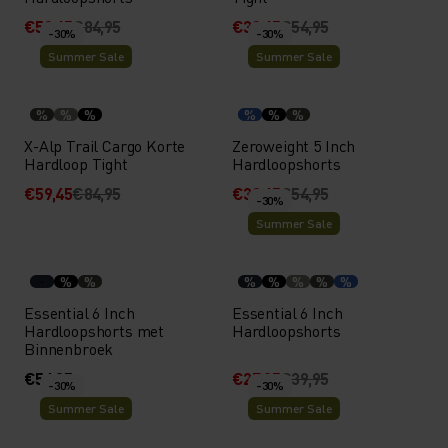
€59,45
€84,95
€38,45
€54,95
-30%
-30%
Summer Sale
Summer Sale
%
%
%
%
%
%
X-Alp Trail Cargo Korte
Zeroweight 5 Inch
Hardloop Tight
Hardloopshorts
€59,45
€84,95
€38,45
€54,95
-30%
Summer Sale
%
%
%
%
%
%
%
Essential 6 Inch
Essential 6 Inch
Hardloopshorts met
Hardloopshorts
Binnenbroek
€54,95
€27,95
€39,95
-30%
-30%
Summer Sale
Summer Sale