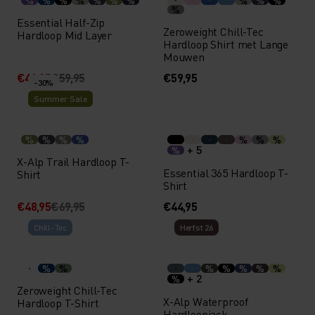
%
%
%
%
%
%
%
%
%
%
%
Essential Half-Zip
Zeroweight Chill-Tec
Hardloop Mid Layer
Hardloop Shirt met Lange
Mouwen
€41,95
€59,95
€59,95
-30%
Summer Sale
%
%
%
%
%
%
%
+ 5
%
X-Alp Trail Hardloop T-
Essential 365 Hardloop T-
Shirt
Shirt
€48,95
€69,95
€44,95
Chill-Tec
Herfst 26
%
%
%
%
%
%
%
+ 2
%
Zeroweight Chill-Tec
X-Alp Waterproof
Hardloop T-Shirt
Hardloopjack