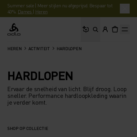
Summer sale | Meer stijlen nu afgeprijsd. Bespaar tot
40%.
Dames
|
Heren
Waar ben je naar op 
Odlo
HEREN
ACTIVITEIT
HARDLOPEN
HARDLOPEN
Ervaar de snelheid van licht. Blijf droog. Loop
sneller. Performance hardloopkleding waarin
je verder komt.
SHOP OP COLLECTIE