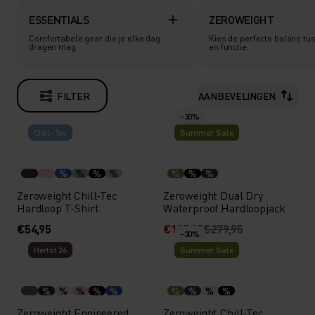
ESSENTIALS
ZEROWEIGHT
Comfortabele gear die je elke dag
Kies de perfecte balans tu
dragen mag.
en functie.
FILTER
AANBEVELINGEN
-30%
Chill-Tec
Summer Sale
%
%
%
%
%
%
%
Zeroweight Chill-Tec
Zeroweight Dual Dry
Hardloop T-Shirt
Waterproof Hardloopjack
€54,95
€195,95
€279,95
-30%
Herfst 26
Summer Sale
%
%
%
%
%
%
%
%
%
Zeroweight Engineered
Zeroweight Chill-Tec