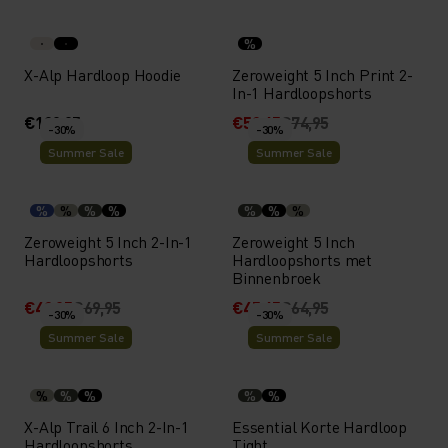
%
X-Alp Hardloop Hoodie
Zeroweight 5 Inch Print 2-
In-1 Hardloopshorts
€109,95
€52,45
€74,95
-30%
-30%
Summer Sale
Summer Sale
%
%
%
%
%
%
%
Zeroweight 5 Inch 2-In-1
Zeroweight 5 Inch
Hardloopshorts
Hardloopshorts met
Binnenbroek
€48,95
€69,95
€45,45
€64,95
-30%
-30%
Summer Sale
Summer Sale
%
%
%
%
%
X-Alp Trail 6 Inch 2-In-1
Essential Korte Hardloop
Hardloopshorts
Tight