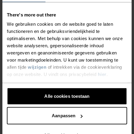
Summer Sale
Herfst 26
There's more out there
%
%
%
%
%
%
%
We gebruiken cookies om de website goed te laten
Essential Hardloop
Essential Thermal
functioneren en de gebruiksvriendelijkheid te
Tanktop
Hardloop Mid Layer Half-
optimaliseren. Met behulp van cookies kunnen we onze
Zip
website analyseren, gepersonaliseerde inhoud
€20,95
€29,95
€74,95
weergeven en geanonimiseerde gegevens gebruiken
voor marketingdoeleinden. U kunt uw toestemming te
Warm
allen tijde
wijzigen
of intrekken via de cookieverklaring
op onze website. U vindt ons privacybeleid
hier
.
%
%
%
%
Zeroweight Warm
Zeroweight Warm Hardloop
Hardloopvest
Mid Layer Half-Zip
Alle cookies toestaan
€99,95
€109,95
Waterdichte
Aanpassen
%
%
%
%
%
%
%