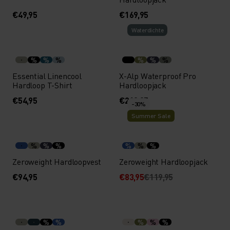
€49,95
€169,95
Waterdichte
%
%
%
%
%
%
Essential Linencool
X-Alp Waterproof Pro
Hardloop T-Shirt
Hardloopjack
€54,95
€219,95
-30%
Summer Sale
%
%
%
%
%
%
Zeroweight Hardloopvest
Zeroweight Hardloopjack
€94,95
€83,95
€119,95
%
%
%
%
%