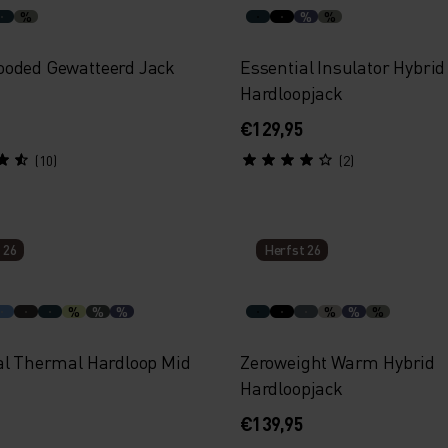
%
%
%
oded Gewatteerd Jack
Essential Insulator Hybrid
Hardloopjack
€129,95
(10)
(2)
 26
Herfst 26
%
%
%
%
%
%
al Thermal Hardloop Mid
Zeroweight Warm Hybrid
Hardloopjack
€139,95