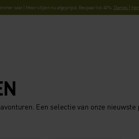
mmer sale | Meer stijlen nu afgeprijsd. Bespaar tot 40%.
Dames
|
Her
EN
 avonturen. Een selectie van onze nieuwste