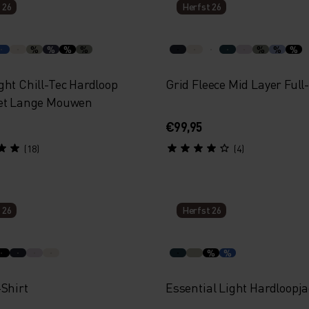
 26
Herfst 26
%
%
%
%
%
%
%
ght Chill-Tec Hardloop
Grid Fleece Mid Layer Full
et Lange Mouwen
€99,95
(18)
(4)
 26
Herfst 26
%
%
-Shirt
Essential Light Hardloopj