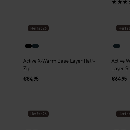
Herfst 26
Herfst
Active X-Warm Base Layer Half-
Active 
Zip
Layer Sh
€84,95
€64,95
Herfst 26
Herfst