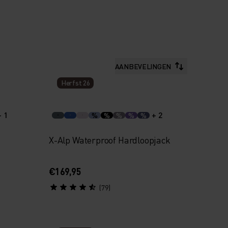
AANBEVELINGEN
Herfst 26
+ 1
+ 2
%
%
%
%
%
X-Alp Waterproof Hardloopjack
€169,95
(79)