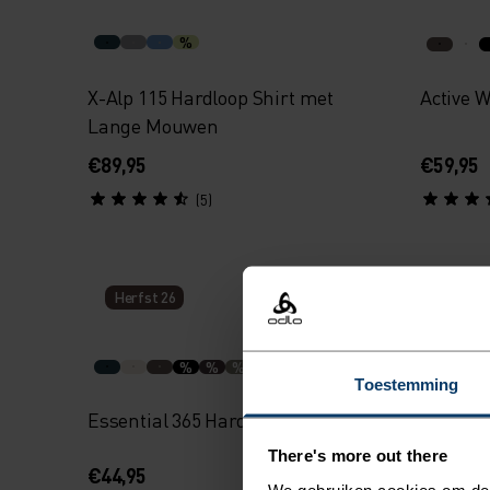
%
X-Alp 115 Hardloop Shirt met
Active 
Lange Mouwen
€89,95
€59,95
(5)
Herfst 26
Herfst
+ 1
%
%
%
%
%
Toestemming
Essential 365 Hardloop T-Shirt
Grid Fle
There's more out there
€44,95
€89,95
We gebruiken cookies om de w