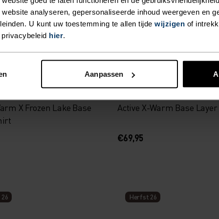
(5)
(2)
 website analyseren, gepersonaliseerde inhoud weergeven en 
einden. U kunt uw toestemming te allen tijde
wijzigen
of intrek
 privacybeleid
hier
.
 26
Herfst 26
en
Aanpassen
A
Warm X Frozen Lake Base
Active X-Warm Base Layer 
irt
€69,95
 26
Herfst 26