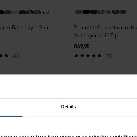
+ 3
%
%
%
%
%
%
Warm Base Layer Shirt
Essential Ceramiwarm Ha
Mid Layer Half-Zip
€69,95
(166)
(139)
 26
Herfst 26
%
%
%
%
Details
ece Mid Layer Half-Zip
Grid Fleece Mid Layer Half
€89,95
ebsite goed te laten functioneren en de gebruiksvriendelijkheid