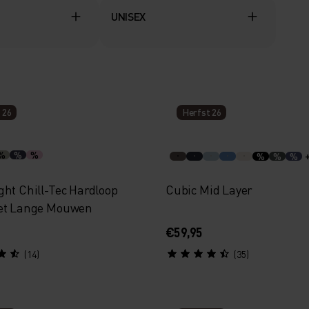
UNISEX
 26
Herfst 26
%
%
%
%
%
%
ght Chill-Tec Hardloop
Cubic Mid Layer
et Lange Mouwen
€59,95
(14)
(35)