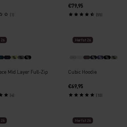
€79,95
(1)
(55)
 26
Herfst 26
%
%
%
%
%
%
%
ece Mid Layer Full-Zip
Cubic Hoodie
€69,95
(4)
(10)
 26
Herfst 26