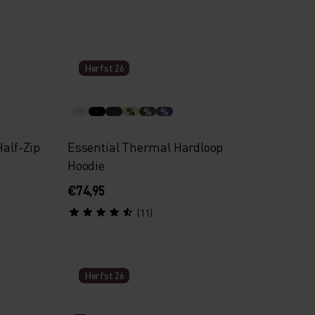
Herfst 26
%
%
%
Half-Zip
Essential Thermal Hardloop
Hoodie
€74,95
(11)
Herfst 26