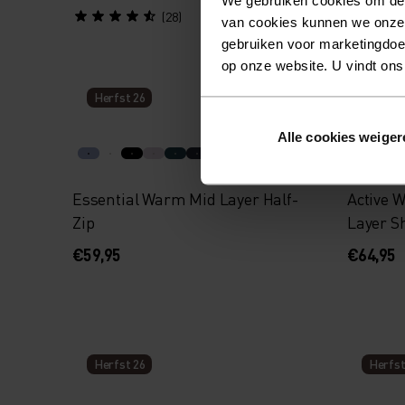
(28)
van cookies kunnen we onze
gebruiken voor marketingdoel
op onze website. U vindt ons
Herfst 26
Herfst
Alle cookies weiger
Essential Warm Mid Layer Half-
Active 
Zip
Layer Sh
€59,95
€64,95
Herfst 26
Herfst