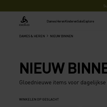
Su
Dames
Heren
Kinderen
Sale
Explore
Odlo
DAMES & HEREN
NIEUW BINNEN
NIEUW BINN
Gloednieuwe items voor dagelijkse
WINKELEN OP GESLACHT