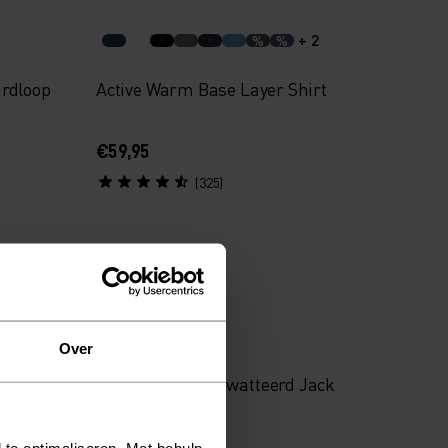
+ 2
%
%
rdloop
Active Warm Base Layer Shirt
€59,95
(325)
Herfst 26
%
Over
-Zip
Down Hooded Gewatteerd Jack
€349,95
 te optimaliseren. Met behulp