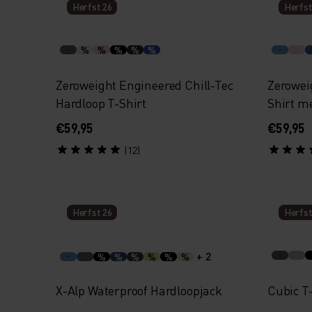
Herfst 26
Herfst
%
%
%
%
%
Zeroweight Engineered Chill-Tec
Zerowei
Hardloop T-Shirt
Shirt m
€59,95
€59,95
(12)
Herfst 26
Herfst
+ 2
%
%
%
%
%
%
X-Alp Waterproof Hardloopjack
Cubic T