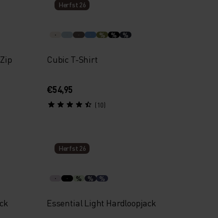
Herfst 26
%
%
%
-Zip
Cubic T-Shirt
€54,95
(10)
Herfst 26
%
%
%
ack
Essential Light Hardloopjack