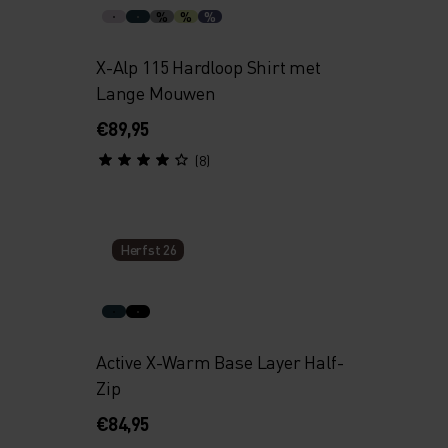
%
%
%
X-Alp 115 Hardloop Shirt met
Lange Mouwen
€89,95
(8)
Herfst 26
Active X-Warm Base Layer Half-
Zip
€84,95