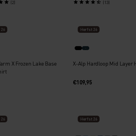
(2)
(13)
 26
Herfst 26
Warm X Frozen Lake Base
X-Alp Hardloop Mid Layer 
irt
€109,95
 26
Herfst 26