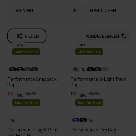
TRAINING
HARDLOPEN
FILTER
AANBEVELINGEN
-20%
-20%
Summer Sale
Summer Sale
%
%
%
%
%
%
%
%
Performance Snapback
Performance X-Light Pack
Cap
Cap
€27,95
€34,95
€27,95
€34,95
-20%
-20%
Summer Sale
Summer Sale
%
%
%
%
Performance Light Print
Performance Pro Cap
Bucket Cap