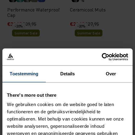
%
%
%
%
%
Performance Waterproof
Ceramicool Muts
Cap
€31,95
€39,95
€22,35
€27,95
-20%
-20%
Summer Sale
Summer Sale
%
%
%
%
%
%
%
%
%
%
Performance X-Light Visor
Performance Light Bucket
Cap
Toestemming
Details
Over
€19,95
€24,95
€31,95
€39,95
-20%
-20%
Summer Sale
Summer Sale
There's more out there
%
%
%
%
%
We gebruiken cookies om de website goed te laten
Ceramicool Hoofdband
Performance Run Quarter
functioneren en de gebruiksvriendelijkheid te
Sokken
optimaliseren. Met behulp van cookies kunnen we onze
€15,95
€19,95
€14,35
€17,95
website analyseren, gepersonaliseerde inhoud
-20%
-20%
weergeven en geanonimiseerde gegevens gebruiken
Summer Sale
Summer Sale