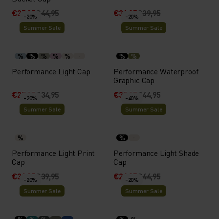
€35,95
€44,95
€31,95
€39,95
-20%
-20%
Summer Sale
Summer Sale
%
%
%
%
%
%
%
Performance Light Cap
Performance Waterproof
Graphic Cap
€27,95
€34,95
€35,95
€44,95
-20%
-40%
Summer Sale
Summer Sale
%
%
Performance Light Print
Performance Light Shade
Cap
Cap
€31,95
€39,95
€26,95
€44,95
-20%
-20%
Summer Sale
Summer Sale