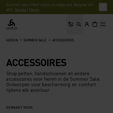
Summer sale | Meer stijlen nu afgeprijsd. Bespaar tot
40%.
Dames
|
Heren
Waar ben je naar op 
Odlo
HEREN
SUMMER SALE
ACCESSORIES
ACCESSOIRES
Shop petten, handschoenen en andere
accessoires voor heren in de Summer Sale.
Ontworpen voor bescherming en comfort
tijdens elk avontuur.
GEMAAKT VOOR