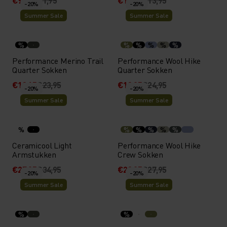
€9,55
€11,95
€11,15
€13,95
-20%
-20%
Summer Sale
Summer Sale
%
%
%
%
%
%
Performance Merino Trail
Performance Wool Hike
Quarter Sokken
Quarter Sokken
€19,15
€23,95
€19,95
€24,95
-20%
-20%
Summer Sale
Summer Sale
%
%
%
%
%
%
Ceramicool Light
Performance Wool Hike
Armstukken
Crew Sokken
€27,95
€34,95
€22,35
€27,95
-20%
-20%
Summer Sale
Summer Sale
%
%