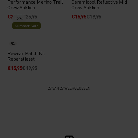
Performance Merino Trail
Ceramicool Reflective Mid
Crew Sokken
Crew Sokken
€20,75
€25,95
€15,95
€19,95
-20%
Summer Sale
%
Rewear Patch Kit
Reparatieset
€15,95
€19,95
27 VAN 27 WEERGEGEVEN