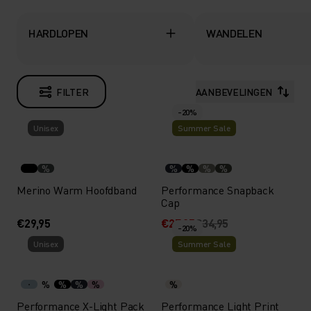
HARDLOPEN
WANDELEN
FILTER
AANBEVELINGEN
-20%
Unisex
Summer Sale
%
%
%
%
%
Merino Warm Hoofdband
Performance Snapback
Cap
€29,95
€27,95
€34,95
-20%
Unisex
Summer Sale
%
%
%
%
%
Performance X-Light Pack
Performance Light Print