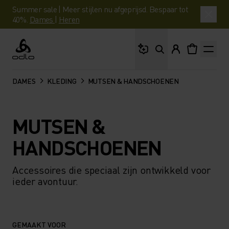
Summer sale | Meer stijlen nu afgeprijsd. Bespaar tot
40%.
Dames
|
Heren
Waar ben je naar op 
Odlo
DAMES
KLEDING
MUTSEN & HANDSCHOENEN
MUTSEN &
HANDSCHOENEN
Accessoires die speciaal zijn ontwikkeld voor
ieder avontuur.
GEMAAKT VOOR