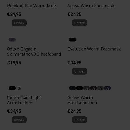
Polyknit Fan Warm Muts
Active Warm Facemask
€29,95
€24,95
Unisex
Unisex
Odlo x Engadin
Evolution Warm Facemask
Skimarathon XC hoofdband
€19,95
€34,95
Unisex
%
%
%
%
%
Ceramicool Light
Active Warm
Armstukken
Handschoenen
€34,95
€24,95
Unisex
Unisex