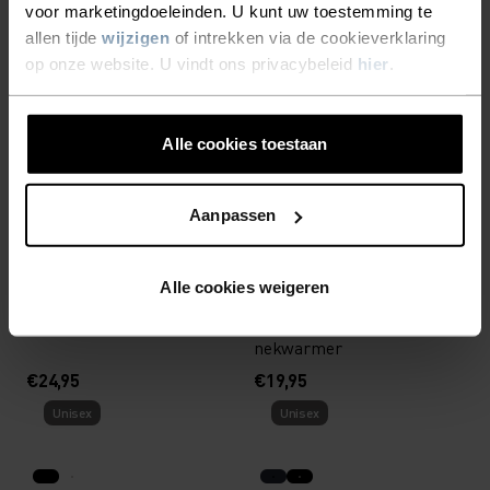
voor marketingdoeleinden. U kunt uw toestemming te
Unisex
Unisex
allen tijde
wijzigen
of intrekken via de cookieverklaring
op onze website. U vindt ons privacybeleid
hier
.
%
%
Poly Knit Warm Reflective
Competition Fan Warm
Nekwarmer
Hoofdband
Alle cookies toestaan
€29,95
€29,95
Unisex
Unisex
Aanpassen
Alle cookies weigeren
Odlo x Engadin
Odlo x Engadin
Skimarathon XC muts
Skimarathon XC
nekwarmer
€24,95
€19,95
Unisex
Unisex