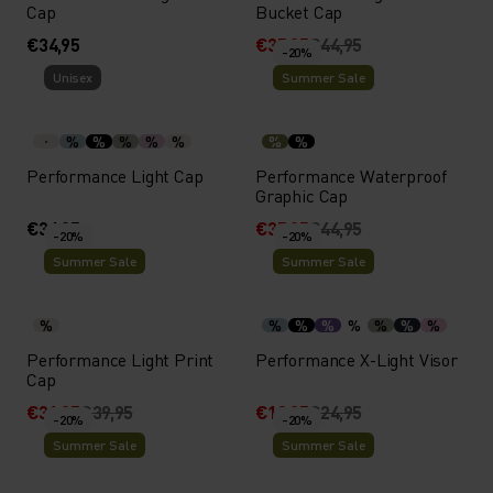
Cap
Bucket Cap
€34,95
€35,95
€44,95
-20%
Unisex
Summer Sale
%
%
%
%
%
%
%
Performance Light Cap
Performance Waterproof
Graphic Cap
€34,95
€35,95
€44,95
-20%
-20%
Summer Sale
Summer Sale
%
%
%
%
%
%
%
%
Performance Light Print
Performance X-Light Visor
Cap
€31,95
€39,95
€19,95
€24,95
-20%
-20%
Summer Sale
Summer Sale