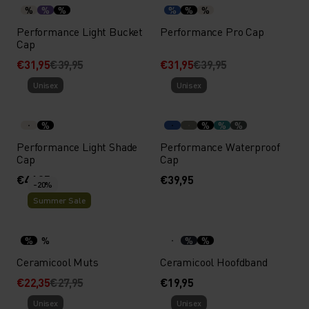
%
%
%
%
%
%
Performance Light Bucket
Performance Pro Cap
Cap
€31,95
€39,95
€31,95
€39,95
Unisex
Unisex
%
%
%
%
Performance Light Shade
Performance Waterproof
Cap
Cap
€44,95
€39,95
-20%
Summer Sale
%
%
%
%
Ceramicool Muts
Ceramicool Hoofdband
€22,35
€27,95
€19,95
Unisex
Unisex