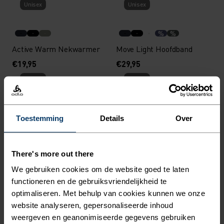
Unisex
Unisex
%
%
Active Warm Nekwarmer
Move Light Hoofdband
€19,95
€29,95
Unisex
Unisex
%
%
%
Toestemming
Details
Over
Polyknit Warm Muts
Ceramiwarm Pro
Nekwarmer
€24,95
€29,95
There's more out there
Unisex
Unisex
We gebruiken cookies om de website goed te laten
functioneren en de gebruiksvriendelijkheid te
%
%
%
%
optimaliseren. Met behulp van cookies kunnen we onze
website analyseren, gepersonaliseerde inhoud
Move Light Muts
Merino Warm Muts
weergeven en geanonimiseerde gegevens gebruiken
€34,95
€39,95