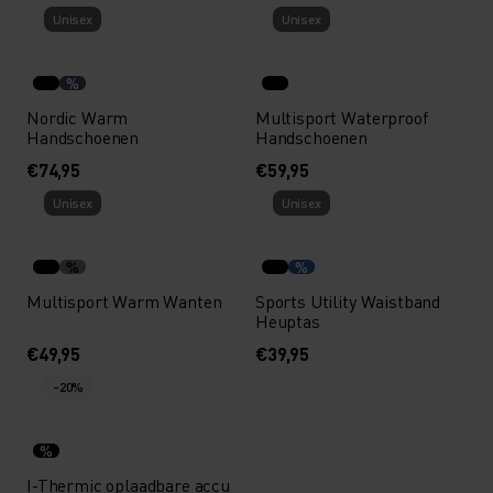
Unisex
Unisex
%
Nordic Warm
Multisport Waterproof
Handschoenen
Handschoenen
€74,95
€59,95
Unisex
Unisex
%
%
Multisport Warm Wanten
Sports Utility Waistband
Heuptas
€49,95
€39,95
-20%
%
I-Thermic oplaadbare accu