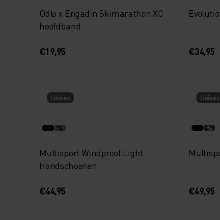
Odlo x Engadin Skimarathon XC
Evoluti
hoofdband
€19,95
€34,95
Unisex
Unisex
%
%
Multisport Windproof Light
Multisp
Handschoenen
€44,95
€49,95