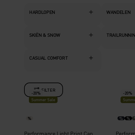
HARDLOPEN
WANDELEN
SKIËN & SNOW
TRAILRUNNI
CASUAL COMFORT
FILTER
-20%
-20%
Summer Sale
Summe
%
%
%
Performance Light Print Cap
Perfor