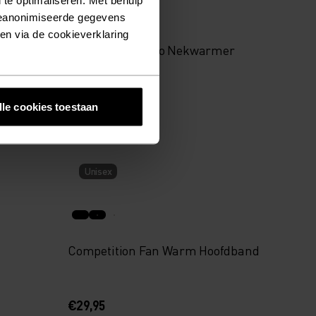
%
%
geanonimiseerde gegevens
ken via de cookieverklaring
Ceramiwarm Pro Nekwarmer
€29,95
lle cookies toestaan
Unisex
Competition Fan Warm Hoofdband
€29,95