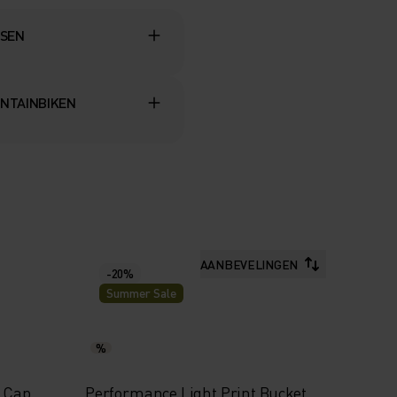
TSEN
NTAINBIKEN
AANBEVELINGEN
-20%
Summer Sale
%
k Cap
Performance Light Print Bucket