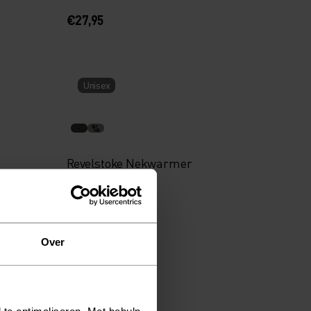
€27,95
Unisex
%
Revelstoke Nekwarmer
€24,95
Over
Unisex
 te optimaliseren. Met behulp