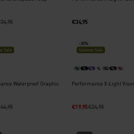
34,95
€34,95
-20%
r Sale
Summer Sale
%
%
%
%
%
%
%
ance Waterproof Graphic
Performance X-Light Viso
44,95
€19,95
€24,95