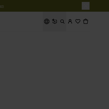
en
Waar ben je naar op zoek?