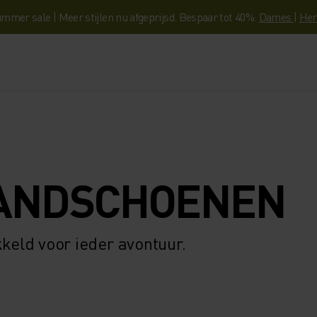
mmer sale | Meer stijlen nu afgeprijsd. Bespaar tot 40%.
Dames
|
Her
ANDSCHOENEN
kkeld voor ieder avontuur.