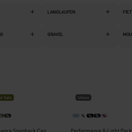
LANGLAUFEN
FIE
NG
GRAVEL
MOU
r Sale
Unisex
%
%
%
%
%
%
mance Snapback Cap
Performance X-Light Pac