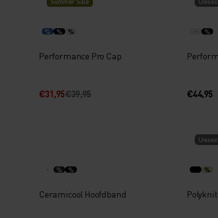
Summer Sale
Unisex
%
%
%
%
Performance Pro Cap
Perform
€31,95
€39,95
€44,95
Unisex
%
%
%
Ceramicool Hoofdband
Polykni