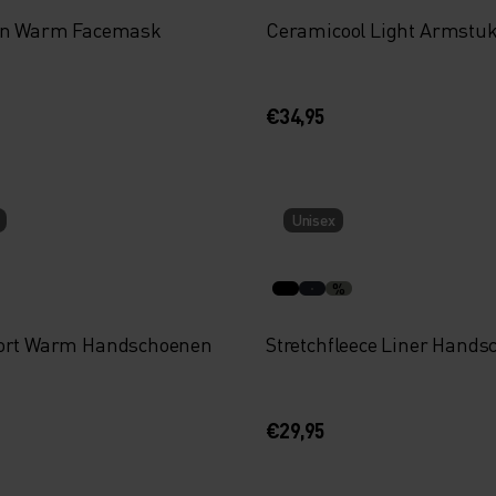
on Warm Facemask
Ceramicool Light Armstu
€34,95
Unisex
%
ort Warm Handschoenen
Stretchfleece Liner Hand
€29,95