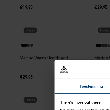
€19,95
€29,95
Unisex
Unisex
%
Merino Warm Hoofdband
Merino
€29,95
€29,95
Toestemming
Unisex
Unisex
There's more out there
We gebruiken cookies om de w