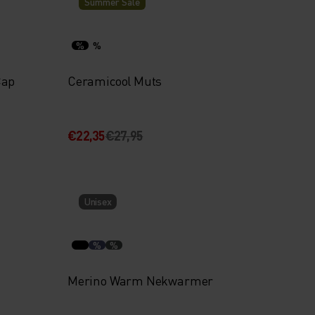
Summer Sale
%
%
Cap
Ceramicool Muts
€22,35
€27,95
Unisex
%
%
Merino Warm Nekwarmer