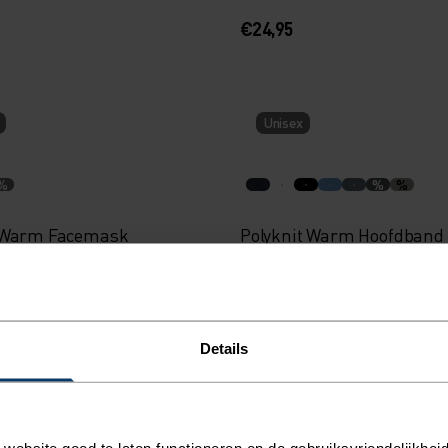
€24,95
Unisex
%
%
%
 Warm Facemask
Polyknit Warm Hoofdband
€19,95
Details
Unisex
ebsite goed te laten functioneren en de gebruiksvriendelijkheid