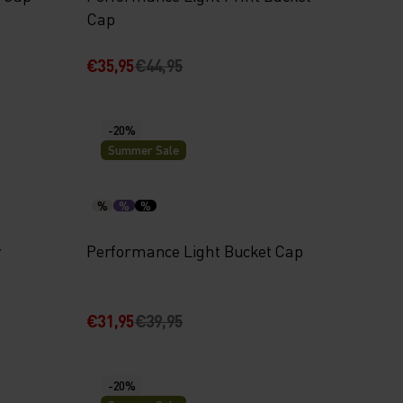
Cap
€35,95
€44,95
-20%
Summer Sale
%
%
%
r
Performance Light Bucket Cap
€31,95
€39,95
-20%