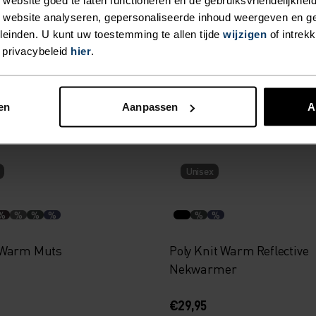
%
%
%
 website analyseren, gepersonaliseerde inhoud weergeven en 
einden. U kunt uw toestemming te allen tijde
wijzigen
of intrek
ght Hoofdband
Polyknit Warm Muts
 privacybeleid
hier
.
€24,95
en
Aanpassen
A
Unisex
%
%
%
%
%
%
 Warm Muts
Poly Knit Warm Reflective
Nekwarmer
€29,95