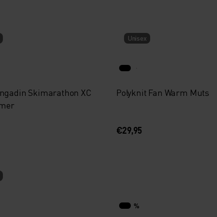
Unisex
Engadin Skimarathon XC
Polyknit Fan Warm Muts
mer
€29,95
%