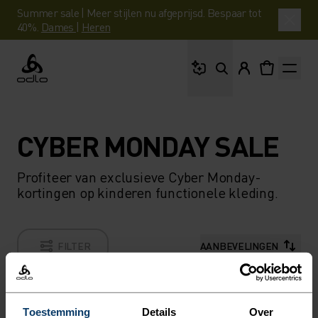
Summer sale | Meer stijlen nu afgeprijsd. Bespaar tot
40%.
Dames
|
Heren
Waar ben je naar op 
Odlo
CYBER MONDAY SALE
Profiteer van exclusieve Cyber Monday-
kortingen op kinderen functionele kleding.
FILTER
AANBEVELINGEN
Toestemming
Details
Over