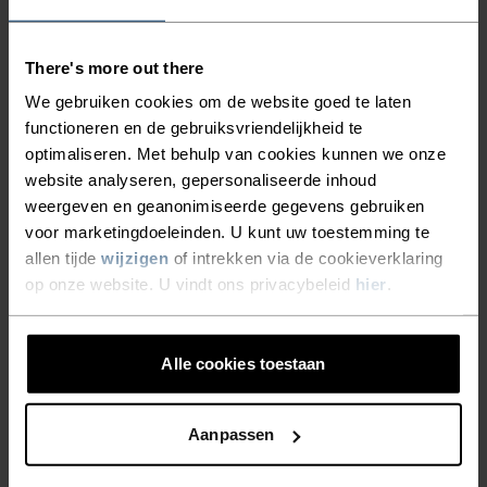
GEEN RESULTATEN
There's more out there
We gebruiken cookies om de website goed te laten
functioneren en de gebruiksvriendelijkheid te
optimaliseren. Met behulp van cookies kunnen we onze
website analyseren, gepersonaliseerde inhoud
BLACK FRIDAY SALE KINDEREN
weergeven en geanonimiseerde gegevens gebruiken
voor marketingdoeleinden. U kunt uw toestemming te
allen tijde
wijzigen
of intrekken via de cookieverklaring
op onze website. U vindt ons privacybeleid
hier
.
Alle cookies toestaan
Aanpassen