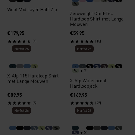
%
Wool Mid Layer Half-Zip
Zeroweight Chill-Tec
Hardloop Shirt met Lange
Mouwen
€179,95
€59,95
(4)
(18)
Herfst 26
Herfst 26
%
%
%
%
%
%
+ 2
%
X-Alp 115 Hardloop Shirt
X-Alp Waterproof
met Lange Mouwen
Hardloopjack
€89,95
€169,95
(5)
(95)
Herfst 26
Herfst 26
%
%
%
%
%
+ 2
%