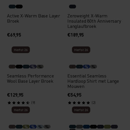
Active X-Warm Base Layer
Zeroweight X-Warm
Broek
Insulated 80th Anniversary
Langlaufbroek
€69,95
€189,95
Herfst 26
Herfst 26
%
%
%
%
Seamless Performance
Essential Seamless
Wool Base Layer Broek
Hardloop Shirt met Lange
Mouwen
€129,95
€54,95
(9)
(2)
Herfst 26
Herfst 26
%
%
%
%