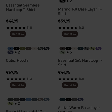
+ 2
%
Essential Seamless
Merino 160 Base Layer T-
Hardloop T-Shirt
Shirt
€44,95
€59,95
(11)
(44)
Herfst 26
Herfst 26
%
%
%
%
%
+ 2
+ 5
%
%
Cubic Hoodie
Essential 365 Hardloop T-
Shirt
€69,95
€44,95
(19)
(61)
Herfst 26
Herfst 26
%
%
%
+ 2
%
Active Warm Base Layer
Roy Mid Layer Half-Zip
Half-Zip