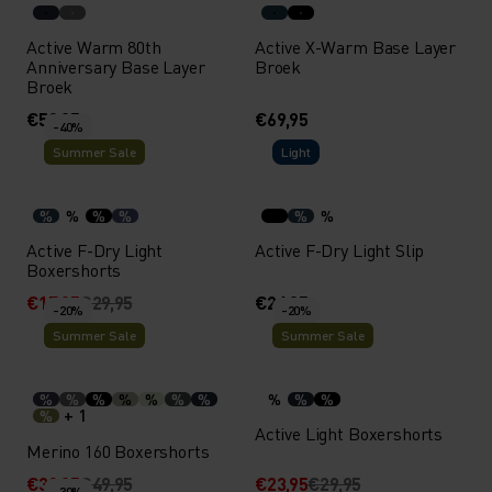
Active Warm 80th
Active X-Warm Base Layer
Anniversary Base Layer
Broek
Broek
€59,95
€69,95
-40%
Summer Sale
Light
%
%
%
%
%
%
Active F-Dry Light
Active F-Dry Light Slip
Boxershorts
€17,95
€29,95
€24,95
-20%
-20%
Summer Sale
Summer Sale
%
%
%
%
%
%
%
%
%
%
+ 1
%
Active Light Boxershorts
Merino 160 Boxershorts
€39,95
€49,95
€23,95
€29,95
-30%