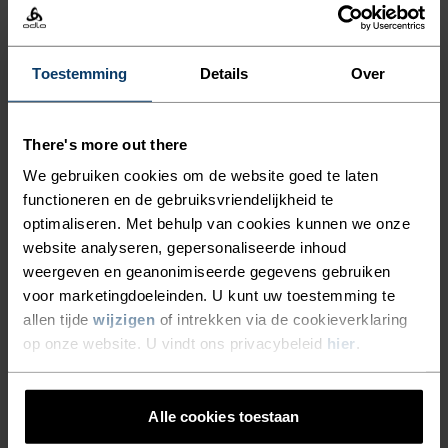
Active Light Base Layer
Merino 260 Base Layer
Shirt
Half-Zip
€39,95
€49,95
€119,95
Toestemming
Details
Over
X-Warm
Herfst 26
There's more out there
%
We gebruiken cookies om de website goed te laten
Merino 260 Base Layer
Active X-Warm Base Layer
functioneren en de gebruiksvriendelijkheid te
Shirt
Half-Zip
optimaliseren. Met behulp van cookies kunnen we onze
€109,95
€84,95
website analyseren, gepersonaliseerde inhoud
Herfst 26
Herfst 26
weergeven en geanonimiseerde gegevens gebruiken
voor marketingdoeleinden. U kunt uw toestemming te
allen tijde
wijzigen
of intrekken via de cookieverklaring
op onze website. U vindt ons privacybeleid
hier
.
Active Warm X Frozen Lake
Active Warm 80th
Base Layer Shirt
Anniversary Base Layer
Shirt
€64,95
€59,95
Alle cookies toestaan
Herfst 26
Warm