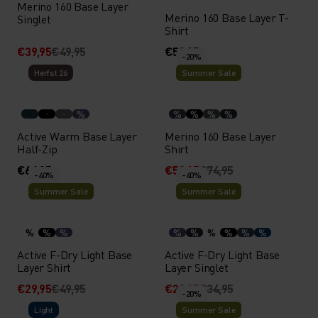
Merino 160 Base Layer
Merino 160 Base Layer T-
Singlet
Shirt
€39,95
€49,95
€59,95
-20%
Herfst 26
Summer Sale
%
%
%
%
%
Active Warm Base Layer
Merino 160 Base Layer
Half-Zip
Shirt
€64,95
€59,95
€74,95
-40%
-40%
Summer Sale
Summer Sale
%
%
%
%
%
%
%
%
%
Active F-Dry Light Base
Active F-Dry Light Base
Layer Shirt
Layer Singlet
€29,95
€49,95
€20,95
€34,95
-20%
Light
Summer Sale