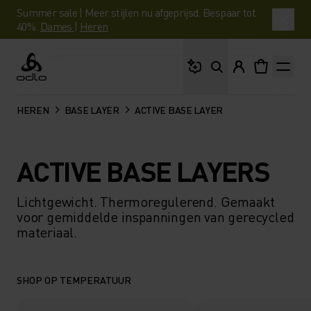
Summer sale | Meer stijlen nu afgeprijsd. Bespaar tot
40%.
Dames
|
Heren
Waar ben je naar op 
Odlo
HEREN
BASE LAYER
ACTIVE BASE LAYER
ACTIVE BASE LAYERS
Lichtgewicht. Thermoregulerend. Gemaakt
voor gemiddelde inspanningen van gerecycled
materiaal.
SHOP OP TEMPERATUUR