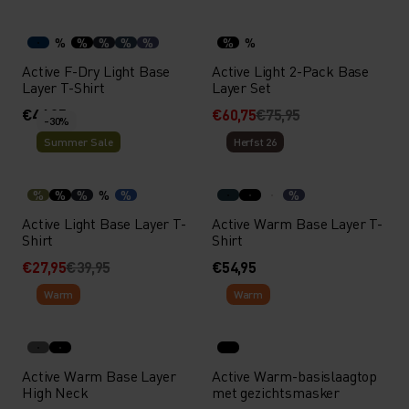
%
%
%
%
%
%
%
Active F-Dry Light Base
Active Light 2-Pack Base
Layer T-Shirt
Layer Set
€44,95
€60,75
€75,95
-30%
Summer Sale
Herfst 26
%
%
%
%
%
%
Active Light Base Layer T-
Active Warm Base Layer T-
Shirt
Shirt
€27,95
€39,95
€54,95
Warm
Warm
Active Warm Base Layer
Active Warm-basislaagtop
High Neck
met gezichtsmasker