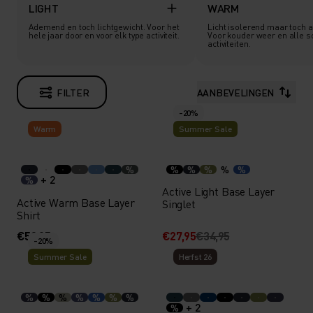
LIGHT
WARM
Ademend en toch lichtgewicht. Voor het
Licht isolerend maar toch
hele jaar door en voor elk type activiteit.
Voor kouder weer en alle s
activiteiten.
FILTER
AANBEVELINGEN
-20%
Warm
Summer Sale
%
%
%
%
%
%
+ 2
%
Active Light Base Layer
Active Warm Base Layer
Singlet
Shirt
€59,95
€27,95
€34,95
-20%
Summer Sale
Herfst 26
%
%
%
%
%
%
%
+ 2
%