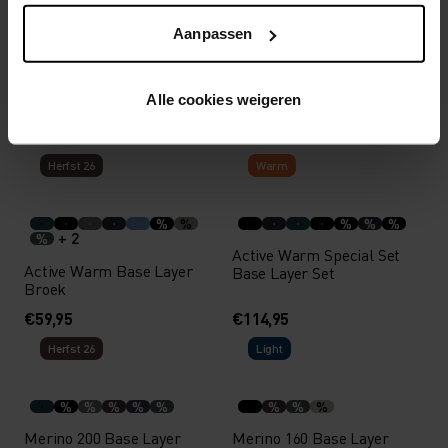
Aanpassen
%
Active X-Warm Base Layer
Active Warm Base Layer
Alle cookies weigeren
Shirt
3/4 Broek
€69,95
€54,95
Herfst 26
Warm
%
%
%
%
%
+ 2
%
Active Warm Special Set
Active Warm Base Layer
Base Layer Set
Broek
€59,95
€114,95
Herfst 26
Light
%
%
%
%
%
%
%
%
Merino 200 Base Layer
Merino 160 Base Layer