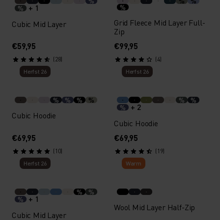
%
%
%
+ 1
%
%
Grid Fleece Mid Layer Full-
Cubic Mid Layer
Zip
€59,95
€99,95
(28)
(4)
Herfst 26
Herfst 26
%
%
%
%
%
%
+ 2
%
Cubic Hoodie
Cubic Hoodie
€69,95
€69,95
(10)
(19)
Herfst 26
Warm
%
%
+ 1
%
Wool Mid Layer Half-Zip
Cubic Mid Layer