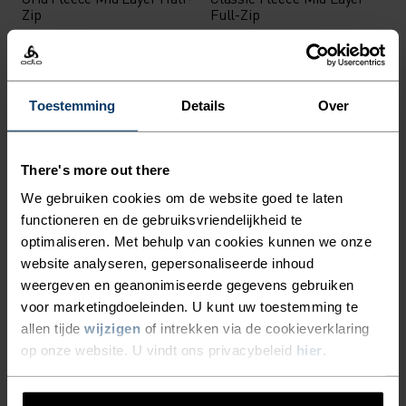
Zip
Full-Zip
€89,95
€79,95
(5)
(12)
Herfst 26
Light
Toestemming
Details
Over
%
%
%
%
%
%
%
Grid Fleece Mid Layer Full-
Essential Shirt met Lange
There's more out there
Zip
Mouwen
We gebruiken cookies om de website goed te laten
€99,95
€89,95
functioneren en de gebruiksvriendelijkheid te
(4)
(5)
optimaliseren. Met behulp van cookies kunnen we onze
X-Light
Herfst 26
website analyseren, gepersonaliseerde inhoud
weergeven en geanonimiseerde gegevens gebruiken
voor marketingdoeleinden. U kunt uw toestemming te
%
%
%
%
%
allen tijde
wijzigen
of intrekken via de cookieverklaring
Essential Half-Zip
Grid Fleece Mid Layer Half-
op onze website. U vindt ons privacybeleid
hier
.
Hardloop Mid Layer
Zip
€59,95
€89,95