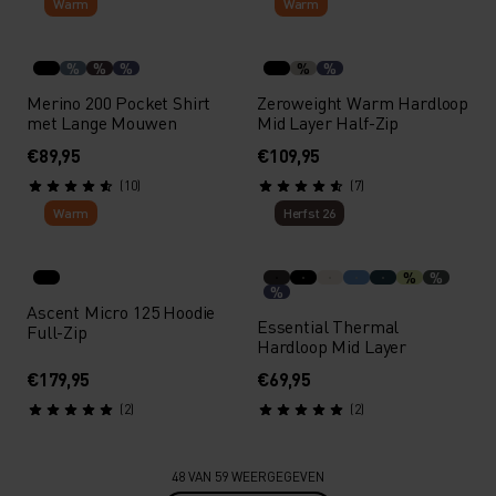
Warm
Warm
%
%
%
%
%
Merino 200 Pocket Shirt
Zeroweight Warm Hardloop
met Lange Mouwen
Mid Layer Half-Zip
€89,95
€109,95
(10)
(7)
Warm
Herfst 26
%
%
%
Ascent Micro 125 Hoodie
Essential Thermal
Full-Zip
Hardloop Mid Layer
€179,95
€69,95
(2)
(2)
48 VAN 59 WEERGEGEVEN