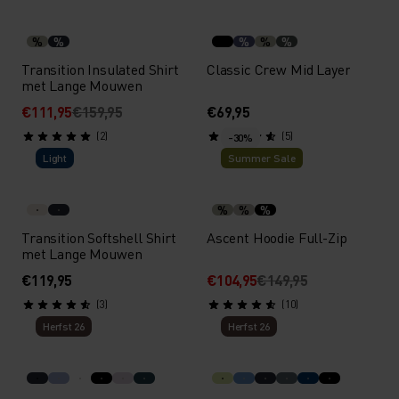
%
%
%
%
%
Transition Insulated Shirt
Classic Crew Mid Layer
met Lange Mouwen
€111,95
€159,95
€69,95
(2)
(5)
-30%
Light
Summer Sale
%
%
%
Transition Softshell Shirt
Ascent Hoodie Full-Zip
met Lange Mouwen
€119,95
€104,95
€149,95
(3)
(10)
Herfst 26
Herfst 26