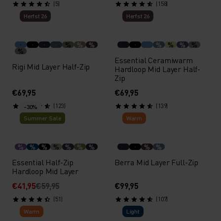
(5)
(158)
Herfst 26
Herfst 26
%
%
%
%
%
%
%
%
Essential Ceramiwarm
Rigi Mid Layer Half-Zip
Hardloop Mid Layer Half-
Zip
€69,95
€69,95
(123)
(139)
-30%
Summer Sale
Warm
%
%
%
%
%
%
%
%
%
Essential Half-Zip
Berra Mid Layer Full-Zip
Hardloop Mid Layer
€41,95
€59,95
€99,95
(51)
(107)
Warm
Light