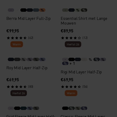
%
%
%
Berra Mid Layer Full-Zip
Essential Shirt met Lange
Mouwen
€99,95
€89,95
(62)
(12)
Warm
Herfst 26
%
%
%
%
%
%
%
+ 1
%
Roy Mid Layer Half-Zip
Rigi Mid Layer Half-Zip
€69,95
€69,95
(80)
(56)
Herfst 26
Warm
%
%
%
%
%
Grid Fleece Mid Layer Half-
Classic Fleece Mid Layer