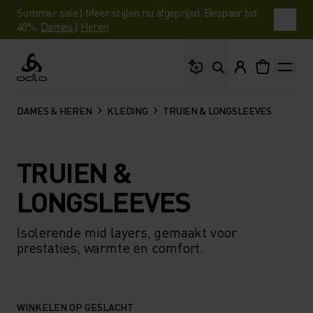
Summer sale | Meer stijlen nu afgeprijsd. Bespaar tot
40%.
Dames
|
Heren
Waar ben je naar op 
Odlo
DAMES & HEREN
KLEDING
TRUIEN & LONGSLEEVES
TRUIEN &
LONGSLEEVES
Isolerende mid layers, gemaakt voor
prestaties, warmte en comfort.
WINKELEN OP GESLACHT