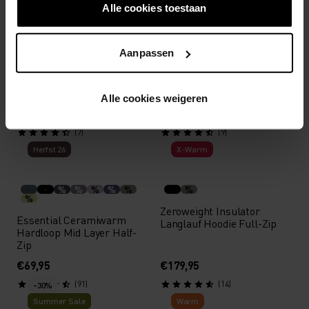
(33)
(2)
Alle cookies toestaan
Herfst 26
Warm
Aanpassen
%
%
%
%
%
%
Classic Fleece Mid Layer
Classic Mid Layer Half-Zip
Full-Zip
Alle cookies weigeren
€79,95
€69,95
(7)
(9)
Herfst 26
X-Warm
%
%
%
%
%
%
%
Zeroweight Insulator
Essential Ceramiwarm
Langlauf Hoodie Full-Zip
Hardloop Mid Layer Half-
Zip
€69,95
€179,95
(91)
(14)
-30%
Summer Sale
Warm