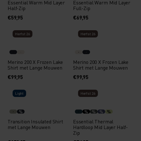
Essential Warm Mid Layer
Essential Warm Mid Layer
Half-Zip
Full-Zip
€59,95
€69,95
Herfst 26
Herfst 26
Merino 200 X Frozen Lake
Merino 200 X Frozen Lake
Shirt met Lange Mouwen
Shirt met Lange Mouwen
€99,95
€99,95
Light
Herfst 26
%
%
%
%
%
Transition Insulated Shirt
Essential Thermal
met Lange Mouwen
Hardloop Mid Layer Half-
Zip