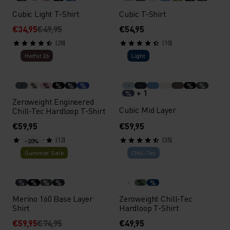
Cubic Light T-Shirt
Cubic T-Shirt
€34,95
€49,95
€54,95
(28)
(10)
Herfst 26
Light
%
%
%
%
%
%
%
+ 1
%
Zeroweight Engineered
Cubic Mid Layer
Chill-Tec Hardloop T-Shirt
€59,95
€59,95
(12)
(35)
-20%
Summer Sale
Chill-Tec
%
%
%
%
%
%
Merino 160 Base Layer
Zeroweight Chill-Tec
Shirt
Hardloop T-Shirt
€59,95
€74,95
€49,95