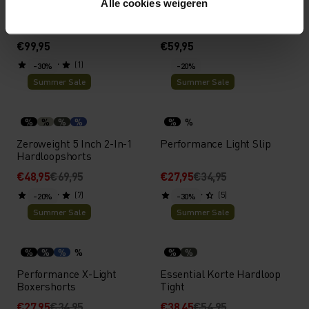
Alle cookies weigeren
Cubic Merino T-Shirt
Performance Light Base
Layer Shirt
€99,95
€59,95
(1)
-30%
-20%
Summer Sale
Summer Sale
%
%
%
%
%
%
Zeroweight 5 Inch 2-In-1
Performance Light Slip
Hardloopshorts
€48,95
€69,95
€27,95
€34,95
(7)
(5)
-20%
-30%
Summer Sale
Summer Sale
%
%
%
%
%
%
Performance X-Light
Essential Korte Hardloop
Boxershorts
Tight
€27,95
€34,95
€38,45
€54,95