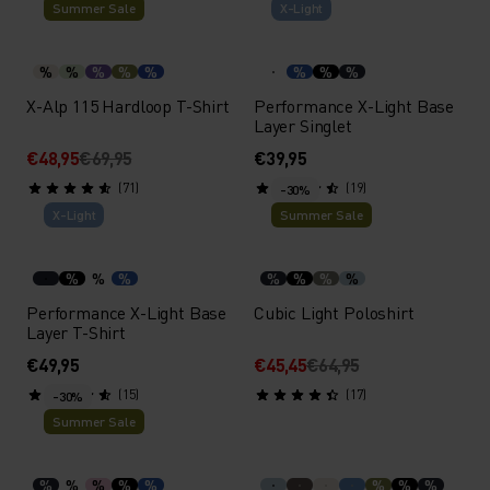
Summer Sale
X-Light
%
%
%
%
%
%
%
%
X-Alp 115 Hardloop T-Shirt
Performance X-Light Base
Layer Singlet
€48,95
€69,95
€39,95
(71)
(19)
-30%
X-Light
Summer Sale
%
%
%
%
%
%
%
Performance X-Light Base
Cubic Light Poloshirt
Layer T-Shirt
€49,95
€45,45
€64,95
(15)
(17)
-30%
Summer Sale
%
%
%
%
%
%
%
%