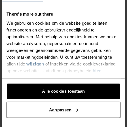
There's more out there
%
%
%
%
%
We gebruiken cookies om de website goed te laten
Active Light 2-Pack Base
Merino Tencel Hyper Map
Layer Set
T-Shirt
functioneren en de gebruiksvriendelijkheid te
optimaliseren. Met behulp van cookies kunnen we onze
€60,75
€75,95
€79,95
website analyseren, gepersonaliseerde inhoud
(3)
(3)
-20%
weergeven en geanonimiseerde gegevens gebruiken
Summer Sale
voor marketingdoeleinden. U kunt uw toestemming te
allen tijde
wijzigen
of intrekken via de cookieverklaring
%
%
%
op onze website. U vindt ons privacybeleid
hier
.
Merino Tencel Plain T-Shirt
Performance Light Base
Layer Singlet
Alle cookies toestaan
€69,95
€31,95
€39,95
(7)
(1)
Light
Aanpassen