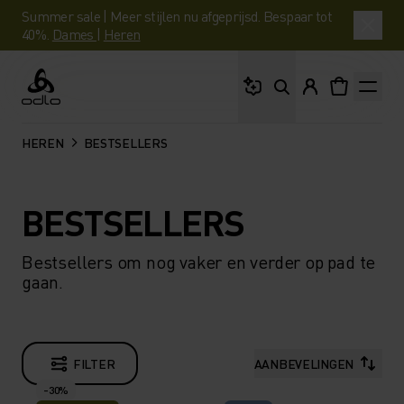
Summer sale | Meer stijlen nu afgeprijsd. Bespaar tot
40%.
Dames
|
Heren
Waar ben je naar op 
Odlo
HEREN
BESTSELLERS
BESTSELLERS
Bestsellers om nog vaker en verder op pad te
gaan.
FILTER
AANBEVELINGEN
-30%