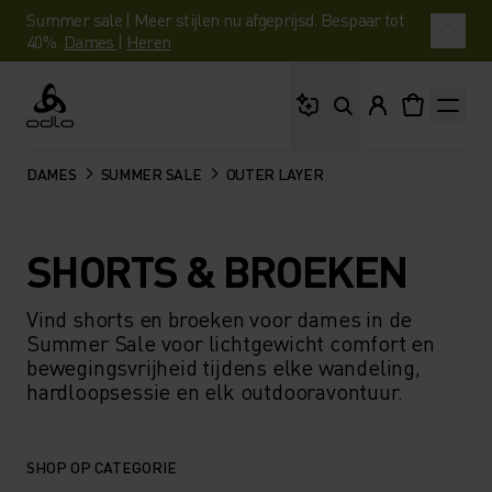
Summer sale | Meer stijlen nu afgeprijsd. Bespaar tot
40%.
Dames
|
Heren
Waar ben je naar op 
Odlo
DAMES
SUMMER SALE
OUTER LAYER
SHORTS & BROEKEN
Vind shorts en broeken voor dames in de
Summer Sale voor lichtgewicht comfort en
bewegingsvrijheid tijdens elke wandeling,
hardloopsessie en elk outdooravontuur.
SHOP OP CATEGORIE