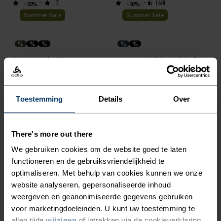
(7)
(68)
-30%
-30%
Summer Sale
Summer Sale
%
%
%
%
%
Ascent Light Shorts
Zeroweight 3 Inch 2-In-1
Hardloopshorts
€55,95
€79,95
€48,95
€69,95
(15)
(20)
-30%
-30%
Toestemming
Details
Over
Summer Sale
Summer Sale
There's more out there
%
%
%
We gebruiken cookies om de website goed te laten
Ascent Medium Support
Zeroweight Hardloopbroek
Korte Tight
functioneren en de gebruiksvriendelijkheid te
optimaliseren. Met behulp van cookies kunnen we onze
€48,95
€69,95
€59,45
€84,95
website analyseren, gepersonaliseerde inhoud
(3)
(19)
-30%
-30%
weergeven en geanonimiseerde gegevens gebruiken
Summer Sale
Summer Sale
voor marketingdoeleinden. U kunt uw toestemming te
allen tijde
wijzigen
of intrekken via de cookieverklaring