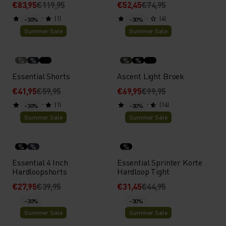
€83,95
€119,95
€52,45
€74,95
(1)
(4)
-30%
-30%
Summer Sale
Summer Sale
%
%
%
%
Essential Shorts
Ascent Light Broek
€41,95
€59,95
€69,95
€99,95
(1)
(14)
-30%
-30%
Summer Sale
Summer Sale
%
%
%
Essential 4 Inch
Essential Sprinter Korte
Hardloopshorts
Hardloop Tight
€27,95
€39,95
€31,45
€44,95
-30%
-30%
Summer Sale
Summer Sale