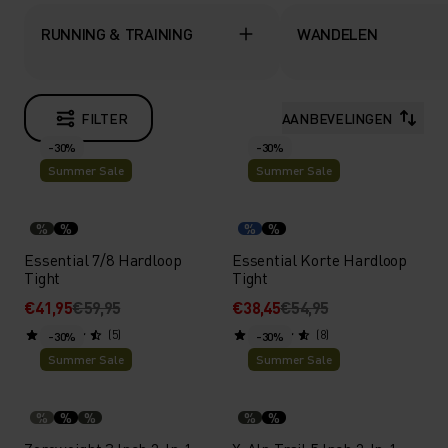
RUNNING & TRAINING
WANDELEN
FILTER
AANBEVELINGEN
-30%
-30%
Summer Sale
Summer Sale
%
%
%
%
Essential 7/8 Hardloop
Essential Korte Hardloop
Tight
Tight
€41,95
€59,95
€38,45
€54,95
(5)
(8)
-30%
-30%
Summer Sale
Summer Sale
%
%
%
%
%