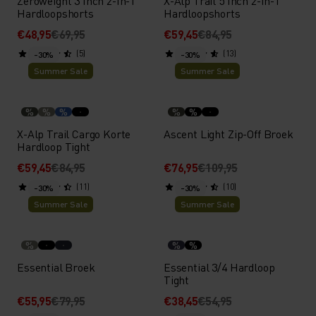
Zeroweight 3 Inch 2-In-1
X-Alp Trail 5 Inch 2-In-1
Hardloopshorts
Hardloopshorts
€48,95
€69,95
€59,45
€84,95
(5)
(13)
-30%
-30%
Summer Sale
Summer Sale
%
%
%
%
%
X-Alp Trail Cargo Korte
Ascent Light Zip-Off Broek
Hardloop Tight
€59,45
€84,95
€76,95
€109,95
(11)
(10)
-30%
-30%
Summer Sale
Summer Sale
%
%
%
Essential Broek
Essential 3/4 Hardloop
Tight
€55,95
€79,95
€38,45
€54,95