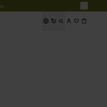
en
Waar ben je naar op zoek?