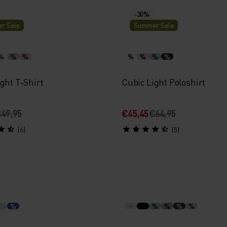
-30%
r Sale
Summer Sale
%
%
%
%
%
%
%
ght T-Shirt
Cubic Light Poloshirt
49,95
€45,45
€64,95
(6)
(5)
%
%
%
%
%