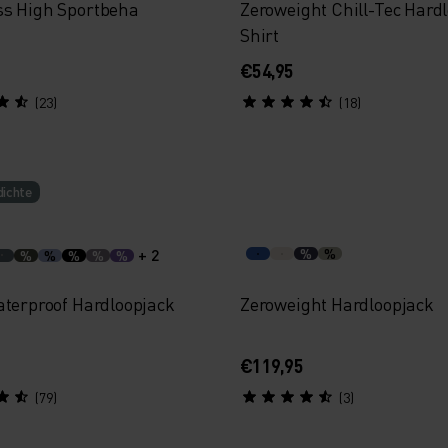
s High Sportbeha
Zeroweight Chill-Tec Hard
Shirt
€54,95
(23)
(18)
ichte
+ 2
%
%
%
%
%
%
%
aterproof Hardloopjack
Zeroweight Hardloopjack
€119,95
(79)
(3)