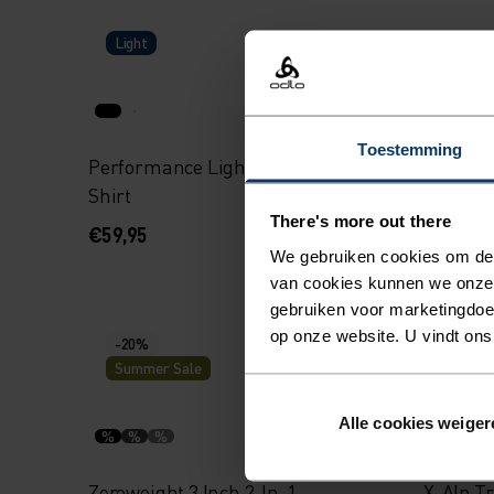
Light
Light
Toestemming
Performance Light Base Layer
Active L
Shirt
There's more out there
€59,95
€64,95
We gebruiken cookies om de w
van cookies kunnen we onze
gebruiken voor marketingdoel
op onze website. U vindt ons
-20%
-30%
Summer Sale
Summe
Alle cookies weiger
%
%
%
%
%
Zeroweight 3 Inch 2-In-1
X-Alp Tr