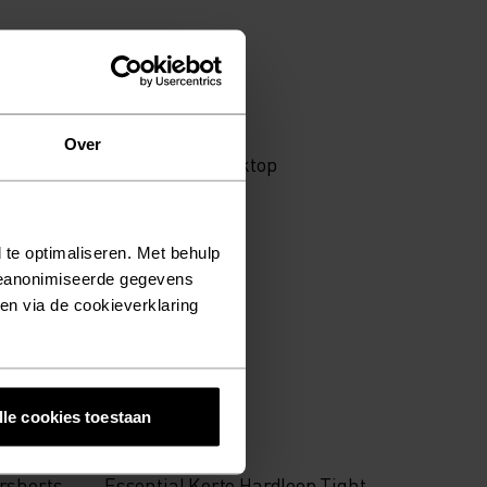
%
%
%
%
Over
Cubic Light Tanktop
€44,95
 te optimaliseren. Met behulp
(9)
geanonimiseerde gegevens
ken via de cookieverklaring
-30%
Summer Sale
lle cookies toestaan
%
%
rshorts
Essential Korte Hardloop Tight