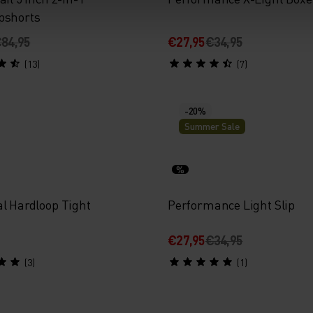
pshorts
84,95
€27,95
€34,95
(13)
(7)
-20%
Summer Sale
%
al Hardloop Tight
Performance Light Slip
€27,95
€34,95
(3)
(1)