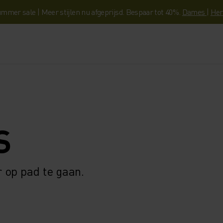
mmer sale | Meer stijlen nu afgeprijsd. Bespaar tot 40%.
Dames
|
Her
S
 op pad te gaan.