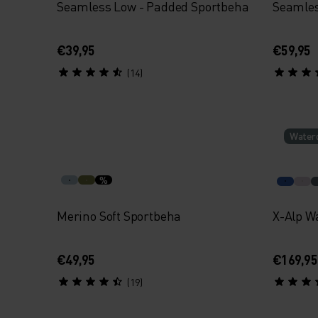
Seamless Low - Padded Sportbeha
Seamles
€39,95
€59,95
(14)
Waterd
%
Merino Soft Sportbeha
X-Alp W
€49,95
€169,95
(19)