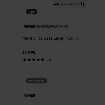
AANBEVELINGEN
Light
%
%
%
%
%
%
%
Merino 160 Base Layer T-Shirt
€59,95
(22)
Waterdichte
%