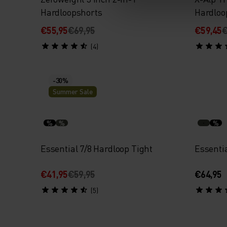
Hardloopshorts
Hardloo
€55,95
€69,95
€59,45
€
(4)
-30%
Summer Sale
%
%
%
Essential 7/8 Hardloop Tight
Essenti
€41,95
€59,95
€64,95
(5)