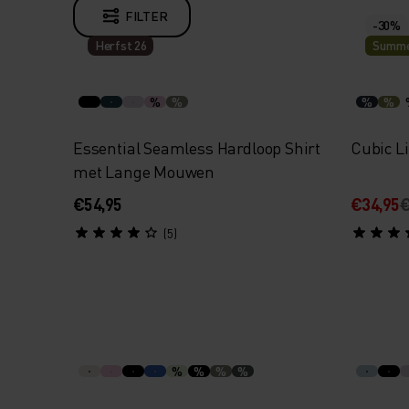
FILTER
-30%
Herfst 26
Summe
%
%
%
%
Essential Seamless Hardloop Shirt
Cubic Li
met Lange Mouwen
€54,95
€34,95
€
(5)
%
%
%
%