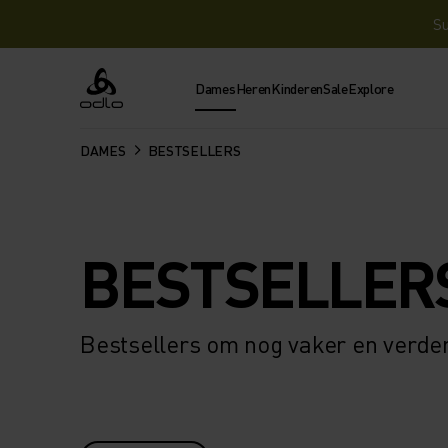
Su
Dames
Heren
Kinderen
Sale
Explore
Odlo
DAMES
BESTSELLERS
BESTSELLER
Bestsellers om nog vaker en verder