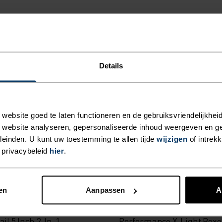
Details
ight 2-Pack Base Layer Set
Cubic Merino T-Shirt
€99,95
ebsite goed te laten functioneren en de gebruiksvriendelijkheid
(2)
(1)
 website analyseren, gepersonaliseerde inhoud weergeven en 
einden. U kunt uw toestemming te allen tijde
wijzigen
of intrek
 privacybeleid
hier
.
-20%
r Sale
Summer Sale
en
Aanpassen
A
%
%
%
%
ail 5 Inch 2-In-1
Performance X-Light Boxe