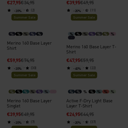
€27,95
€34,95
€39,95
€49,95
(2)
(11)
-20%
-20%
Summer Sale
Summer Sale
%
%
%
%
%
%
%
%
%
%
%
%
Merino 160 Base Layer
Merino 160 Base Layer T-
Shirt
Shirt
€59,95
€74,95
€47,95
€59,95
(30)
(22)
-20%
-40%
Summer Sale
Summer Sale
%
%
%
%
%
%
%
%
%
%
%
%
%
Merino 160 Base Layer
Active F-Dry Light Base
Singlet
Layer T-Shirt
€39,95
€49,95
€26,95
€44,95
(7)
(37)
-20%
-20%