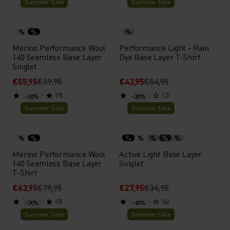
Summer Sale
Summer Sale
%
%
%
Merino Performance Wool
Performance Light - Rain
140 Seamless Base Layer
Dye Base Layer T-Shirt
Singlet
€55,95
€69,95
€43,95
€54,95
(9)
(2)
-20%
-20%
Summer Sale
Summer Sale
%
%
%
%
%
%
%
Merino Performance Wool
Active Light Base Layer
140 Seamless Base Layer
Singlet
T-Shirt
€63,95
€79,95
€27,95
€34,95
(5)
(4)
-30%
-40%
Summer Sale
Summer Sale