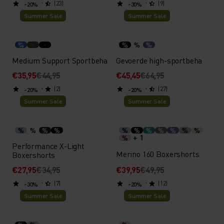
(23)
(9)
-20%
-30%
Summer Sale
Summer Sale
%
%
%
%
Medium Support Sportbeha
Gevoerde high-sportbeha
€35,95
€44,95
€45,45
€64,95
(2)
(27)
-20%
-20%
Summer Sale
Summer Sale
%
%
%
%
%
%
%
%
%
%
%
+ 1
%
Performance X-Light
Merino 160 Boxershorts
Boxershorts
€27,95
€34,95
€39,95
€49,95
(7)
(12)
-30%
-20%
Summer Sale
Summer Sale