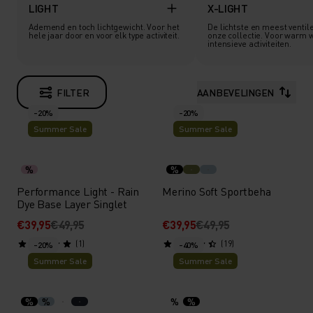
LIGHT
X-LIGHT
Ademend en toch lichtgewicht. Voor het
De lichtste en meest ventil
hele jaar door en voor elk type activiteit.
onze collectie. Voor warm 
intensieve activiteiten.
FILTER
AANBEVELINGEN
-20%
-20%
Summer Sale
Summer Sale
%
%
Performance Light - Rain
Merino Soft Sportbeha
Dye Base Layer Singlet
€39,95
€49,95
€39,95
€49,95
(1)
(19)
-20%
-40%
Summer Sale
Summer Sale
%
%
%
%