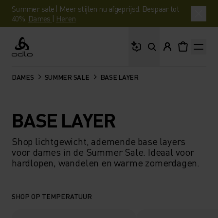
Summer sale | Meer stijlen nu afgeprijsd. Bespaar tot
40%.
Dames
|
Heren
Waar ben je naar op 
Odlo
DAMES
SUMMER SALE
BASE LAYER
BASE LAYER
Shop lichtgewicht, ademende base layers
voor dames in de Summer Sale. Ideaal voor
hardlopen, wandelen en warme zomerdagen.
SHOP OP TEMPERATUUR