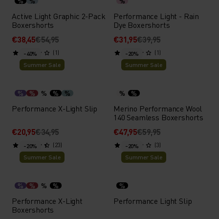
%
%
%
Active Light Graphic 2-Pack
Performance Light - Rain
Boxershorts
Dye Boxershorts
€38,45
€54,95
€31,95
€39,95
(1)
(1)
-40%
-20%
Summer Sale
Summer Sale
%
%
%
%
%
%
%
Performance X-Light Slip
Merino Performance Wool
140 Seamless Boxershorts
€20,95
€34,95
€47,95
€59,95
(23)
(3)
-20%
-20%
Summer Sale
Summer Sale
%
%
%
%
%
Performance X-Light
Performance Light Slip
Boxershorts