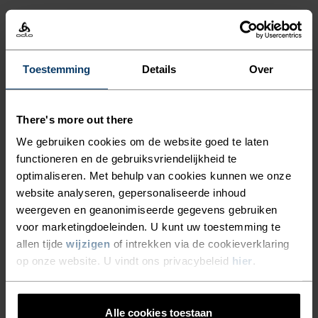
%
%
%
%
%
%
%
%
%
Performance X-Light Base
Active F-Dry Light Base
Layer T-Shirt
Layer Singlet
Toestemming
Details
Over
€34,95
€49,95
€20,95
€34,95
(22)
(89)
-20%
-20%
Summer Sale
Summer Sale
There's more out there
We gebruiken cookies om de website goed te laten
%
%
%
functioneren en de gebruiksvriendelijkheid te
Performance Light Base
Active Light Base Layer
optimaliseren. Met behulp van cookies kunnen we onze
Layer T-Shirt
Shirt
website analyseren, gepersonaliseerde inhoud
€39,95
€49,95
€39,95
€49,95
weergeven en geanonimiseerde gegevens gebruiken
voor marketingdoeleinden. U kunt uw toestemming te
(1)
-20%
-20%
allen tijde
wijzigen
of intrekken via de cookieverklaring
Summer Sale
Summer Sale
op onze website. U vindt ons privacybeleid
hier
.
%
%
%
Merino 200 Base Layer T-
Active Light 2-Pack Base
Alle cookies toestaan