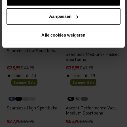
Shirt
Layer Set
€71,95
€89,95
€60,75
€75,95
Aanpassen
(5)
(2)
-20%
-20%
Summer Sale
Summer Sale
Alle cookies weigeren
%
%
%
%
%
%
%
%
%
Seamless Low Sportbeha
Seamless Medium - Padded
Sportbeha
€35,95
€44,95
€39,95
€49,95
(10)
(14)
-20%
-20%
Summer Sale
Summer Sale
%
%
%
Seamless High Sportbeha
Ascent Performance Wool
Medium Sportbeha
€47,95
€59,95
€55,95
€69,95