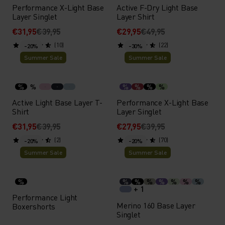
Performance X-Light Base
Active F-Dry Light Base
Layer Singlet
Layer Shirt
€31,95
€39,95
€29,95
€49,95
(10)
(22)
-20%
-30%
Summer Sale
Summer Sale
%
%
%
%
%
%
Active Light Base Layer T-
Performance X-Light Base
Shirt
Layer Singlet
€31,95
€39,95
€27,95
€39,95
(2)
(70)
-20%
-20%
Summer Sale
Summer Sale
%
%
%
%
%
%
%
%
+ 1
Performance Light
Merino 160 Base Layer
Boxershorts
Singlet