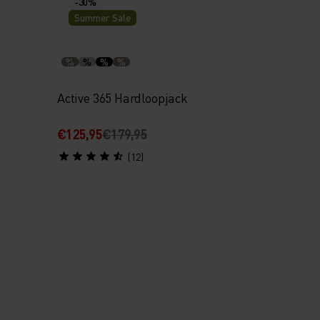
-30%
Summer Sale
%
%
%
%
Active 365 Hardloopjack
€125,95
€179,95
(12)