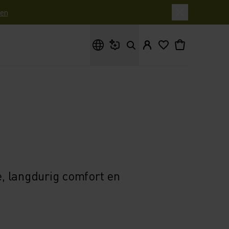
en
Waar ben je naar op zoek?
, langdurig comfort en