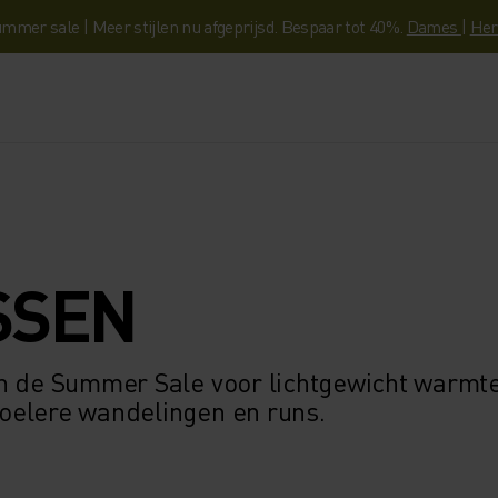
mmer sale | Meer stijlen nu afgeprijsd. Bespaar tot 40%.
Dames
|
Her
SSEN
in de Summer Sale voor lichtgewicht warmte
oelere wandelingen en runs.