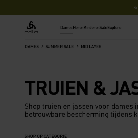
Su
Dames
Heren
Kinderen
Sale
Explore
Odlo
DAMES
SUMMER SALE
MID LAYER
TRUIEN & JA
Shop truien en jassen voor dames 
betrouwbare bescherming tijdens k
SHOP OP CATEGORIE