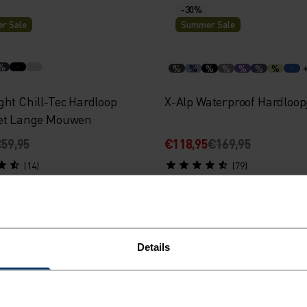
-30%
r Sale
Summer Sale
%
%
%
%
%
%
%
%
ght Chill-Tec Hardloop
X-Alp Waterproof Hardloop
et Lange Mouwen
59,95
€118,95
€169,95
(14)
(79)
-30%
r Sale
Summer Sale
Details
%
%
%
oodie Full-Zip
Essential Half-Zip Hardlo