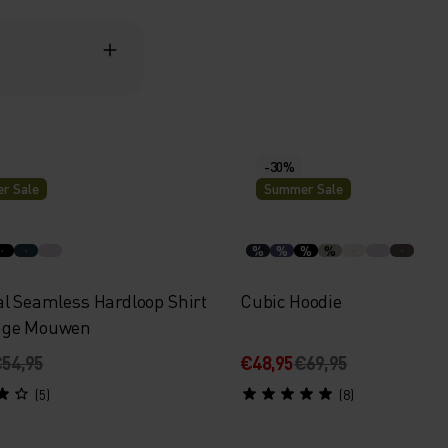
-30%
r Sale
Summer Sale
%
%
%
%
al Seamless Hardloop Shirt
Cubic Hoodie
nge Mouwen
54,95
€48,95
€69,95
(5)
(8)