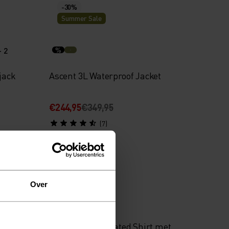
-30%
Summer Sale
+ 2
%
jack
Ascent 3L Waterproof Jacket
€244,95
€349,95
(7)
-30%
Summer Sale
Over
%
%
op Mid
Transition Insulated Shirt met