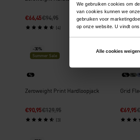
We gebruiken cookies om de w
van cookies kunnen we onze
€66,45
€94,95
€104,95
gebruiken voor marketingdoel
op onze website. U vindt ons
(4)
-30%
-30%
Alle cookies weiger
Summer Sale
Summe
%
%
%
Zeroweight Print Hardloopjack
Grid Fle
€90,95
€129,95
€69,95
€
(3)