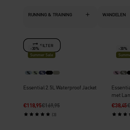
RUNNING & TRAINING
WANDELEN
FILTER
-30%
-30%
Summer Sale
Summe
%
%
%
%
%
Essential 2.5L Waterproof Jacket
Essenti
met La
€118,95
€169,95
€38,45
€
(3)