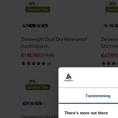
-30%
-20%
Summer Sale
Summe
%
%
%
%
%
%
Zeroweight Dual Dry Waterproof
Zerowei
Hardloopjack
Shirt m
€195,95
€279,95
€47,95
€
(8)
-30%
-30%
Summer Sale
Summe
Toestemming
%
%
%
%
%
There's more out there
Zeroweight Hardloopvest
Ascent H