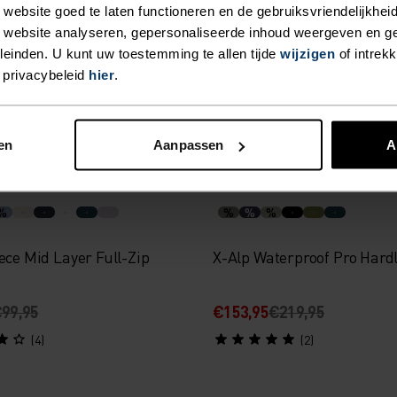
ebsite goed te laten functioneren en de gebruiksvriendelijkheid
Layer
 website analyseren, gepersonaliseerde inhoud weergeven en 
€149,95
€41,95
€59,95
einden. U kunt uw toestemming te allen tijde
wijzigen
of intrek
 privacybeleid
hier
.
(12)
(33)
-30%
en
Aanpassen
A
r Sale
Summer Sale
%
%
%
%
ece Mid Layer Full-Zip
X-Alp Waterproof Pro Hard
99,95
€153,95
€219,95
(4)
(2)