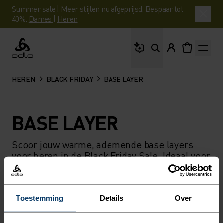
Summer sale | Meer stijlen nu afgeprijsd. Bespaar tot
40%.
Dames
|
Heren
Waar ben je naar op 
Odlo
HEREN
BLACK FRIDAY
BASE LAYER
BASE LAYER
Scoor jouw warme, ademende base layers
voor heren in de Black Friday Sale. Ideaal voor
hardlopen, toerskiën en koude winterdagen.
Toestemming
Details
Over
FILTER
AANBEVELINGEN