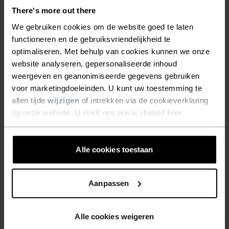
There's more out there
We gebruiken cookies om de website goed te laten
functioneren en de gebruiksvriendelijkheid te
GEEN RESULTATEN
optimaliseren. Met behulp van cookies kunnen we onze
website analyseren, gepersonaliseerde inhoud
weergeven en geanonimiseerde gegevens gebruiken
voor marketingdoeleinden. U kunt uw toestemming te
allen tijde
wijzigen
of intrekken via de cookieverklaring
op onze website. U vindt ons privacybeleid
hier
.
Alle cookies toestaan
Aanpassen
GRATIS VERZENDING​​​​​​​​​​​​​​
Binnen 1-3 werkdagen met DPD / DHL
Alle cookies weigeren