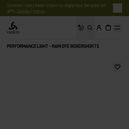
Summer sale | Meer stijlen nu afgeprijsd. Bespaar tot
40%.
Dames
|
Heren
Waar ben je naar op 
Odlo
PERFORMANCE LIGHT - RAIN DYE BOXERSHORTS