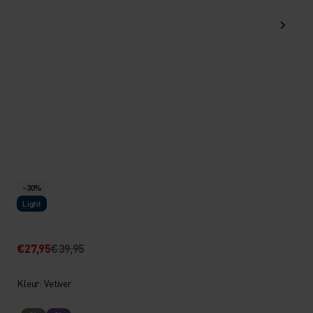
-30%
Light
€27,95
€39,95
Kleur: Vetiver