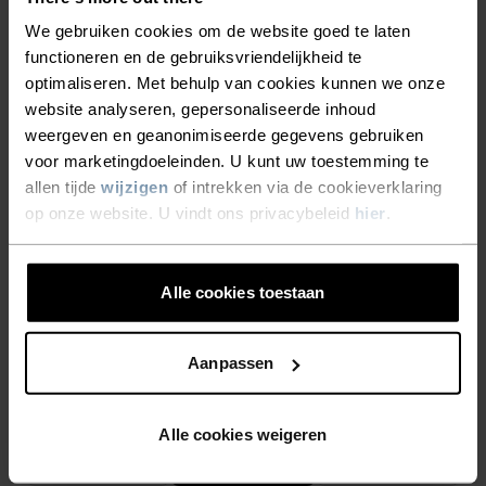
uitzonderlijk licht, uitstekend vochtregulerend, helpt de
lichaamstemperatuur te reguleren, droogt sneller dan
We gebruiken cookies om de website goed te laten
natuurlijke vezels en is duurzamer.
functioneren en de gebruiksvriendelijkheid te
optimaliseren. Met behulp van cookies kunnen we onze
website analyseren, gepersonaliseerde inhoud
weergeven en geanonimiseerde gegevens gebruiken
TEMPERATUUR CONTROLE SYSTEEM
voor marketingdoeleinden. U kunt uw toestemming te
allen tijde
wijzigen
of intrekken via de cookieverklaring
LIGHT
op onze website. U vindt ons privacybeleid
hier
.
Hoogfunctionele en comfortabele sportkleding en
Alle cookies toestaan
functioneel ondergoed voor optimaal comfort in
alle situaties en bij elk weertype. Ademend, voor
een effectief vochttransport het hele jaar door.
Aanpassen
Alle cookies weigeren
MINIMUM
COMFORT
MAXIMUM