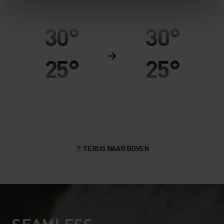
30°
30°
25°
25°
20°
20°
15°
15°
TERUG NAAR BOVEN
10°
10°
5°
5°