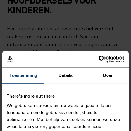
KINDEREN.
Een nauwsluitende, actieve muts het verschil
maken russen kou en comfort. Speciaal
ontworpen voor kinderen en voor dagen waar ze
een tandje bij zetten. Deze lichtgewichte, zacht
aanvoelende muts is perfect voor onder helmen
en tijdens het skiën. Nauwkeurig gemaakt van
100% gerecyclede stof door Odlo, om ze warm en
Toestemming
Details
Over
in beweging te houden. Blijf warm in beweging.
There's more out there
We gebruiken cookies om de website goed te laten
DETAILS MAKEN HET
functioneren en de gebruiksvriendelijkheid te
optimaliseren. Met behulp van cookies kunnen we onze
VERSCHIL
website analyseren, gepersonaliseerde inhoud