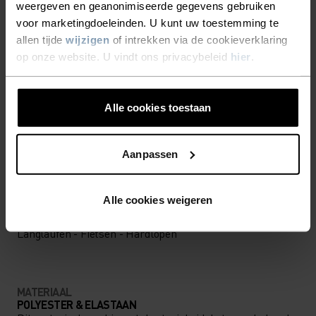
weergeven en geanonimiseerde gegevens gebruiken
voor marketingdoeleinden. U kunt uw toestemming te
Accessoires waarmee je alles uit jouw avontuur
allen tijde
wijzigen
of intrekken via de cookieverklaring
haalt.
op onze website. U vindt ons privacybeleid
hier
.
Alle cookies toestaan
ACTIVITEITSNIVEAU
LAAG
MATIG
HOOG
Aanpassen
Alle cookies weigeren
SOORT ACTIVITEIT
WAT DAN OOK HOGE INTENSITEIT
Langlaufen - Fietsen - Hardlopen
MATERIAAL
POLYESTER & ELASTAAN