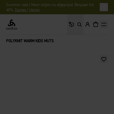
Summer sale | Meer stijlen nu afgeprijsd. Bespaar tot
40%.
Dames
|
Heren
Waar ben je naar op 
Odlo
POLYKNIT WARM KIDS MUTS