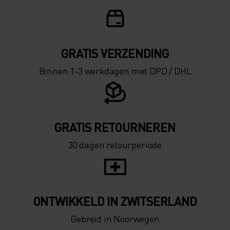
0°
0°
-5°
-5°
GRATIS VERZENDING​​​​​​​​​​​​​​
Binnen 1-3 werkdagen met DPD / DHL
-10°
-10°
-15°
-15°
GRATIS RETOURNEREN
30 dagen retourperiode
-20°
-20°
-25°
-25°
ONTWIKKELD IN ZWITSERLAND
-30°
-30°
Gebreid in Noorwegen