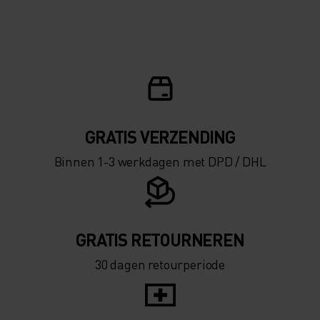
10°
10°
5°
5°
0°
0°
-5°
-5°
GRATIS VERZENDING​​​​​​​​​​​​​​
Binnen 1-3 werkdagen met DPD / DHL
-10°
-10°
-15°
-15°
GRATIS RETOURNEREN
30 dagen retourperiode
-20°
-20°