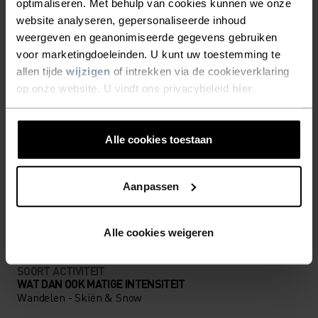
optimaliseren. Met behulp van cookies kunnen we onze
DETAILS MAKEN HET
website analyseren, gepersonaliseerde inhoud
weergeven en geanonimiseerde gegevens gebruiken
VERSCHIL
voor marketingdoeleinden. U kunt uw toestemming te
allen tijde
wijzigen
of intrekken via de cookieverklaring
op onze website. U vindt ons privacybeleid
hier
.
Accessoires waarmee je alles uit jouw avontuur
haalt.
Alle cookies toestaan
ACTIVITEITSNIVEAU
Aanpassen
LAAG
MATIG
HOOG
Alle cookies weigeren
SOORT ACTIVITEIT
WAT DAN OOK MATIGE INTENSITEIT
Wandelen - Skiën & Snow