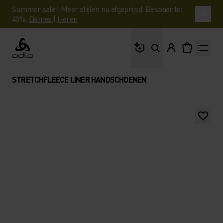
Summer sale | Meer stijlen nu afgeprijsd. Bespaar tot
40%.
Dames
|
Heren
Waar ben je naar op 
Odlo
STRETCHFLEECE LINER HANDSCHOENEN