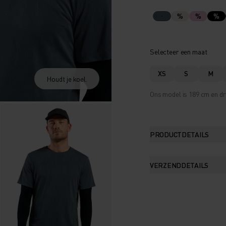
%
%
%
Selecteer een maat
XS
S
M
Houdt je koel.
Ons model is 189 cm en dr
PRODUCTDETAILS
VERZENDDETAILS