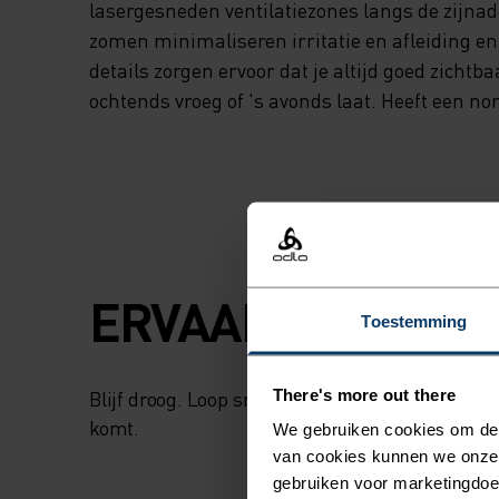
lasergesneden ventilatiezones langs de zijna
zomen minimaliseren irritatie en afleiding en
details zorgen ervoor dat je altijd goed zichtba
ochtends vroeg of 's avonds laat. Heeft een n
ERVAAR DE SNELH
Toestemming
There's more out there
Blijf droog. Loop sneller. Performance hardloo
komt.
We gebruiken cookies om de w
van cookies kunnen we onze
gebruiken voor marketingdoel