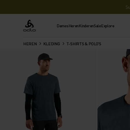
Su
Dames
Heren
Kinderen
Sale
Explore
Odlo
HEREN
KLEDING
T-SHIRTS & POLO'S