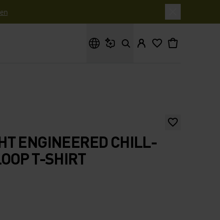
en
Waar ben je naar op zoek?
HT ENGINEERED CHILL-
OOP T-SHIRT