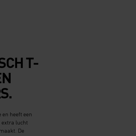
SCH T-
EN
S.
e en heeft een
extra lucht
o maakt. De