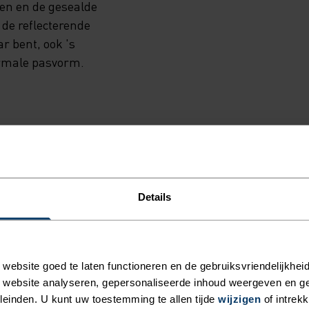
den en de gesealde
 de reflecterende
ar bent, ook 's
ormale pasvorm.
EID VAN LICHT
Details
pkleding waarin je verder
ebsite goed te laten functioneren en de gebruiksvriendelijkheid
 website analyseren, gepersonaliseerde inhoud weergeven en 
einden. U kunt uw toestemming te allen tijde
wijzigen
of intrek