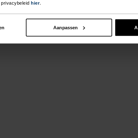
SOORT ACTIVITEIT
 privacybeleid
hier
.
WAT DAN OO
INTENSITEIT
HOOG
Training - Hardl
en
Aanpassen
A