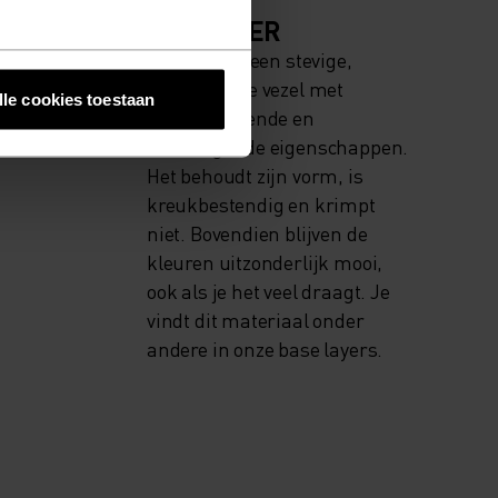
MATERIAAL
K HOGE
POLYESTER
Polyester is een stevige,
open
synthetische vezel met
lle cookies toestaan
vochtafvoerende en
sneldrogende eigenschappen.
Het behoudt zijn vorm, is
kreukbestendig en krimpt
niet. Bovendien blijven de
kleuren uitzonderlijk mooi,
ook als je het veel draagt. Je
vindt dit materiaal onder
andere in onze base layers.