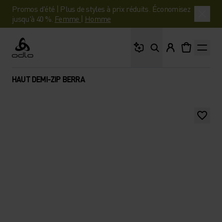
Promos d'été | Plus de styles à prix réduits. Économisez
jusqu'à 40 %.
Femme
|
Homme
Que cherches-tu ?
Odlo
HAUT DEMI-ZIP BERRA