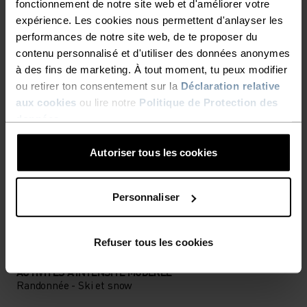
fonctionnement de notre site web et d'améliorer votre
TOI. CE MOMENT. RIEN
expérience. Les cookies nous permettent d'anlayser les
performances de notre site web, de te proposer du
D'AUTRE.
contenu personnalisé et d'utiliser des données anonymes
à des fins de marketing. À tout moment, tu peux modifier
ou retirer ton consentement sur la
Déclaration relative
Des vêtements techniques chauds et respirants
aux cookies
ou lire notre
Politique de Protection des
pour ne faire qu'un avec les éléments.
données
.
Autoriser tous les cookies
NIVEAU D'ACTIVITÉ
Personnaliser
BAS
MODÉRÉ
ÉLEVÉ
Refuser tous les cookies
TYPE D’ACTIVITÉ
ACTIVITÉS À INTENSITÉ MODÉRÉE
Randonnée - Ski et snow