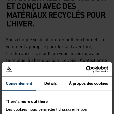
ET CONÇU AVEC DES
MATÉRIAUX RECYCLÉS POUR
L’HIVER.
Sous chaque veste, il faut un pull fonctionnel. Un
vêtement approprié pour le ski, l’aventure,
l’endurance... Un pull qui vous encourage à en
faire plus, à aller plus loin. Le voici ! Confectionné
en polaire stretch recyclée dans notre usine
européenne, le Berra s’adapte à tous les
environnements et toutes les conditions. Un
Consentement
Détails
À propos des cookies
modèle doux qui préserve votre confort pendant
l’action, tout au long de la journée.
There's more out there
Les cookies nous permettent d'assurer le bon