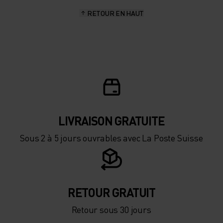
RETOUR EN HAUT
10°
10°
5°
5°
0°
0°
-5°
-5°
LIVRAISON GRATUITE
Sous 2 à 5 jours ouvrables avec La Poste Suisse
-10°
-10°
-15°
-15°
RETOUR GRATUIT
Retour sous 30 jours
-20°
-20°