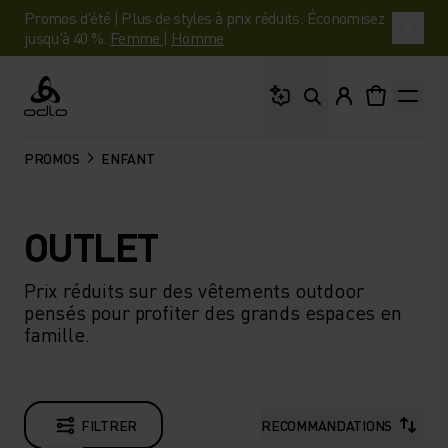
Promos d'été | Plus de styles à prix réduits. Économisez
jusqu'à 40 %.
Femme
|
Homme
Que cherches-tu ?
Odlo
PROMOS
ENFANT
OUTLET
Prix réduits sur des vêtements outdoor
pensés pour profiter des grands espaces en
famille.
FILTRER
RECOMMANDATIONS