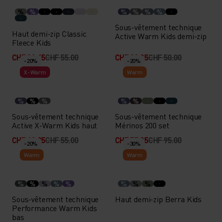
%
%
%
%
%
%
Sous-vêtement technique
Haut demi-zip Classic
Active Warm Kids demi-zip
Fleece Kids
CHF 38.45
CHF 55.00
CHF 39.95
CHF 50.00
-20%
-20%
X-Warm
Warm
%
%
%
%
%
Sous-vêtement technique
Sous-vêtement technique
Active X-Warm Kids haut
Mérinos 200 set
CHF 43.95
CHF 55.00
CHF 75.95
CHF 95.00
-20%
-30%
Warm
Warm
%
%
%
%
%
%
%
%
Sous-vêtement technique
Haut demi-zip Berra Kids
Performance Warm Kids
bas