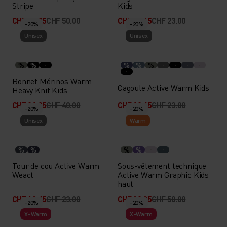
Stripe
Kids
CHF 34.95
CHF 50.00
CHF 18.45
CHF 23.00
-20%
-20%
Unisex
Unisex
%
%
%
%
%
Bonnet Mérinos Warm
Cagoule Active Warm Kids
Heavy Knit Kids
CHF 31.95
CHF 40.00
CHF 18.45
CHF 23.00
-20%
-20%
Unisex
Warm
%
%
%
%
Tour de cou Active Warm
Sous-vêtement technique
Weact
Active Warm Graphic Kids
haut
CHF 18.45
CHF 23.00
CHF 39.95
CHF 50.00
-20%
-20%
X-Warm
X-Warm