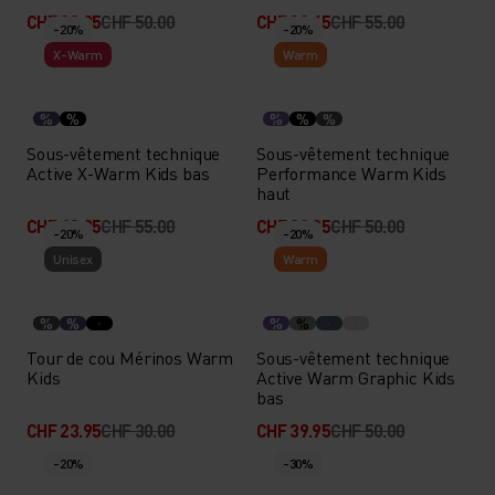
CHF 39.95
CHF 50.00
CHF 38.45
CHF 55.00
-20%
-20%
X-Warm
Warm
%
%
%
%
%
Sous-vêtement technique
Sous-vêtement technique
Active X-Warm Kids bas
Performance Warm Kids
haut
CHF 43.95
CHF 55.00
CHF 39.95
CHF 50.00
-20%
-20%
Unisex
Warm
%
%
%
%
Tour de cou Mérinos Warm
Sous-vêtement technique
Kids
Active Warm Graphic Kids
bas
CHF 23.95
CHF 30.00
CHF 39.95
CHF 50.00
-20%
-30%