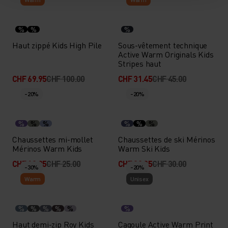
%
%
%
Haut zippé Kids High Pile
Sous-vêtement technique
Active Warm Originals Kids
Stripes haut
CHF 69.95
CHF 100.00
CHF 31.45
CHF 45.00
-20%
-20%
%
%
%
%
%
%
Chaussettes mi-mollet
Chaussettes de ski Mérinos
Mérinos Warm Kids
Warm Ski Kids
CHF 19.95
CHF 25.00
CHF 23.95
CHF 30.00
-30%
-20%
Warm
Unisex
%
%
%
%
%
%
Haut demi-zip Roy Kids
Cagoule Active Warm Print