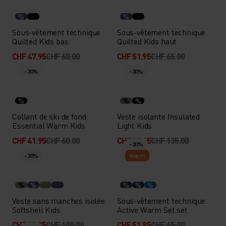
%
%
Sous-vêtement technique
Sous-vêtement technique
Quilted Kids bas
Quilted Kids haut
CHF 47.95
CHF 60.00
CHF 51.95
CHF 65.00
-30%
-30%
%
%
%
Collant de ski de fond
Veste isolante Insulated
Essential Warm Kids
Light Kids
CHF 41.95
CHF 60.00
CHF 94.45
CHF 135.00
-20%
-30%
Warm
%
%
%
%
%
Veste sans manches isolée
Sous-vêtement technique
Softshell Kids
Active Warm Set set
CHF 69.95
CHF 100.00
CHF 51.95
CHF 65.00