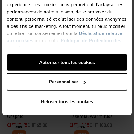
%
%
%
%
expérience. Les cookies nous permettent d'anlayser les
Pantalon Softshell Kids
Haut à capuche zippé High
performances de notre site web, de te proposer du
Pile Print Kids
contenu personnalisé et d'utiliser des données anonymes
CHF 59.45
CHF 85.00
CHF 69.95
CHF 100.00
à des fins de marketing. À tout moment, tu peux modifier
-30%
ou retirer ton consentement sur la
Déclaration relative
Warm
-30%
aux cookies
ou lire notre
Politique de Protection des
données
.
%
%
%
%
%
%
%
%
Haut demi-zip Rigi Kids
Veste de ski de fond
Autoriser tous les cookies
Brensholmen Junior
CHF 34.95
CHF 50.00
CHF 69.95
CHF 100.00
-30%
Personnaliser
Warm
-30%
%
%
%
%
%
%
Refuser tous les cookies
Haut demi-zip Berra Kids
Pantalon de ski de fond
Graphic
Essential Warm Kids
CHF 45.45
CHF 65.00
CHF 69.95
CHF 100.00
-30%
-30%
Warm
Warm