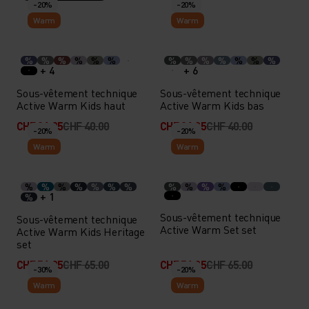
-20%
-20%
Warm
Warm
%
%
%
%
%
%
%
%
%
%
%
%
%
+ 4
+ 6
Sous-vêtement technique
Sous-vêtement technique
Active Warm Kids haut
Active Warm Kids bas
CHF 31.95
CHF 40.00
CHF 31.95
CHF 40.00
-20%
-20%
Warm
Warm
%
%
%
%
%
%
%
%
%
%
%
+ 1
%
Sous-vêtement technique
Sous-vêtement technique
Active Warm Set set
Active Warm Kids Heritage
set
CHF 51.95
CHF 65.00
CHF 51.95
CHF 65.00
-30%
-20%
Warm
Warm