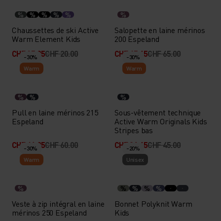
%
%
%
%
%
%
Chaussettes de ski Active
Salopette en laine mérinos
Warm Element Kids
200 Espeland
CHF 15.95
CHF 20.00
CHF 45.45
CHF 65.00
-30%
-30%
Warm
Warm
%
%
%
Pull en laine mérinos 215
Sous-vêtement technique
Espeland
Active Warm Originals Kids
Stripes bas
CHF 41.95
CHF 60.00
CHF 31.45
CHF 45.00
-30%
-20%
Warm
Unisex
%
%
%
%
%
Veste à zip intégral en laine
Bonnet Polyknit Warm
mérinos 250 Espeland
Kids