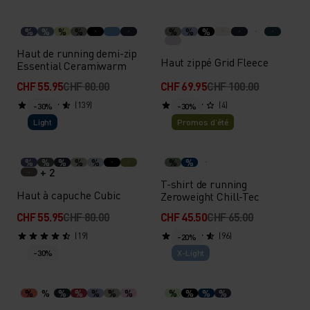
%
%
%
%
%
%
%
Haut de running demi-zip
Haut zippé Grid Fleece
Essential Ceramiwarm
CHF 55.95
CHF 80.00
CHF 69.95
CHF 100.00
(139)
(4)
-30%
-30%
Light
Promos d’été
%
%
%
%
%
%
%
+ 2
T-shirt de running
Haut à capuche Cubic
Zeroweight Chill-Tec
CHF 55.95
CHF 80.00
CHF 45.50
CHF 65.00
(19)
(96)
-20%
-30%
X-Light
%
%
%
%
%
%
%
%
%
%
%