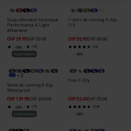
%
%
%
%
%
%
%
%
Sous-vêtement technique
T-shirt de running X-Alp
Performance X-Light
115
débardeur
CHF 39.95
CHF 50.00
CHF 55.95
CHF 80.00
(70)
(28)
-30%
Imperméable
-30%
%
%
%
%
%
%
%
%
%
%
%
%
+ 2
Polo F-Dry
Veste de running X-Alp
Waterproof
CHF 139.95
CHF 200.00
CHF 52.45
CHF 75.00
(79)
(258)
-30%
Imperméable
-30%
%
%
%
%
%
%
%
%