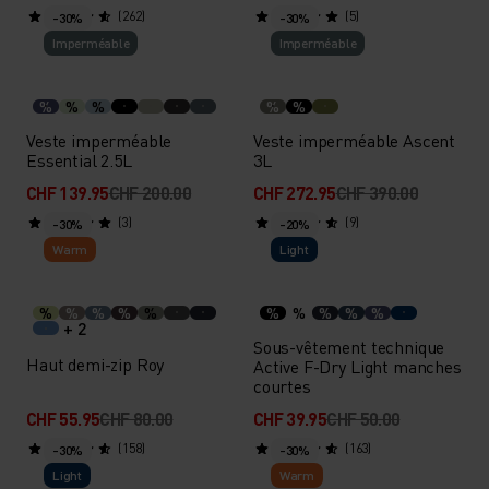
(262)
(5)
-30%
-30%
Imperméable
Imperméable
%
%
%
%
%
Veste imperméable
Veste imperméable Ascent
Essential 2.5L
3L
CHF 139.95
CHF 200.00
CHF 272.95
CHF 390.00
(3)
(9)
-30%
-20%
Warm
Light
%
%
%
%
%
%
%
%
%
%
+ 2
Sous-vêtement technique
Haut demi-zip Roy
Active F-Dry Light manches
courtes
CHF 55.95
CHF 80.00
CHF 39.95
CHF 50.00
(158)
(163)
-30%
-30%
Light
Warm