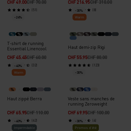
CHF 49.00
CHF 70.00
CHF 216.95
CHF 310.00
(51)
(8)
-30%
-24%
Warm
%
%
%
%
%
%
%
T-shirt de running
Haut demi-zip Rigi
Essential Linencool
CHF 45.45
CHF 60.00
CHF 55.95
CHF 80.00
(32)
(123)
-40%
Warm
-30%
%
%
%
%
Haut zippé Berra
Veste sans manches de
running Zeroweight
CHF 65.95
CHF 110.00
CHF 69.95
CHF 100.00
(62)
(4)
-40%
-30%
Imperméable
Promos d’été