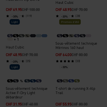
Haut Cubic
CHF 69.95
CHF 100.00
CHF 48.95
CHF 70.00
(119)
(28)
-30%
-20%
Light
Promos d’été
%
%
%
%
%
%
%
%
%
+ 1
Sous-vêtement technique
Haut Cubic
Mérinos 160 haut
CHF 48.95
CHF 70.00
CHF 64.00
CHF 80.00
(35)
(30)
-20%
Light
-30%
%
%
%
%
%
%
%
%
%
%
Sous-vêtement technique
T-shirt de running X-Alp
Active F-Dry Light
Trail
débardeur
CHF 31.95
CHF 40.00
CHF 55.95
CHF 80.00