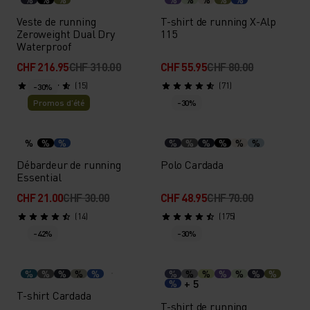
Veste de running
T-shirt de running X-Alp
Zeroweight Dual Dry
115
Waterproof
CHF 216.95
CHF 310.00
CHF 55.95
CHF 80.00
(15)
(71)
-30%
Promos d’été
-30%
%
%
%
%
%
%
%
%
%
Débardeur de running
Polo Cardada
Essential
CHF 21.00
CHF 30.00
CHF 48.95
CHF 70.00
(14)
(175)
-42%
-30%
%
%
%
%
%
%
%
%
%
%
%
%
+ 5
%
T-shirt Cardada
T-shirt de running