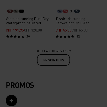
%
%
%
%
%
%
Veste de running Dual Dry
T-shirt de running
Waterproof Insulated
Zeroweight Chill-Tec
CHF 191.95
CHF 320.00
CHF 45.50
CHF 65.00
(10)
(27)
AFFICHAGE DE 48 SUR 609
EN VOIR PLUS
PROMOS