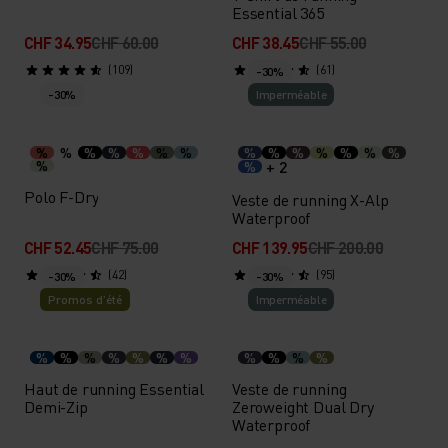
Essential 365
CHF 34.95
CHF 60.00
CHF 38.45
CHF 55.00
(109)
(61)
-30%
-30%
Imperméable
%
%
%
%
%
%
%
%
%
%
%
%
%
%
%
+ 2
%
Polo F-Dry
Veste de running X-Alp
Waterproof
CHF 52.45
CHF 75.00
CHF 139.95
CHF 200.00
(42)
(95)
-30%
-30%
Promos d’été
Imperméable
%
%
%
%
%
%
%
%
%
%
%
Haut de running Essential
Veste de running
Demi-Zip
Zeroweight Dual Dry
Waterproof