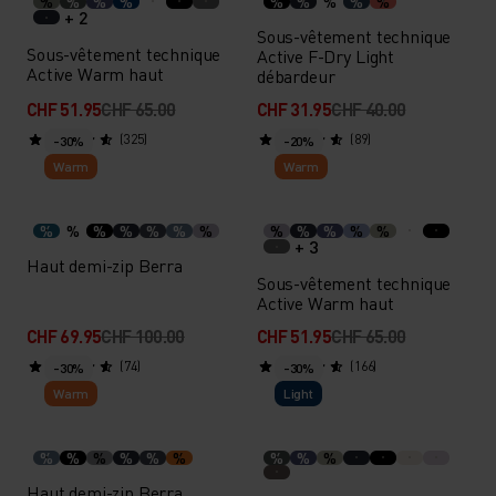
%
%
%
%
%
%
%
%
%
+ 2
Sous-vêtement technique
Sous-vêtement technique
Active F-Dry Light
Active Warm haut
débardeur
CHF 51.95
CHF 65.00
CHF 31.95
CHF 40.00
(325)
(89)
-30%
-20%
Warm
Warm
%
%
%
%
%
%
%
%
%
%
%
%
+ 3
Haut demi-zip Berra
Sous-vêtement technique
Active Warm haut
CHF 69.95
CHF 100.00
CHF 51.95
CHF 65.00
(74)
(166)
-30%
-30%
Warm
Light
%
%
%
%
%
%
%
%
%
Haut demi-zip Berra