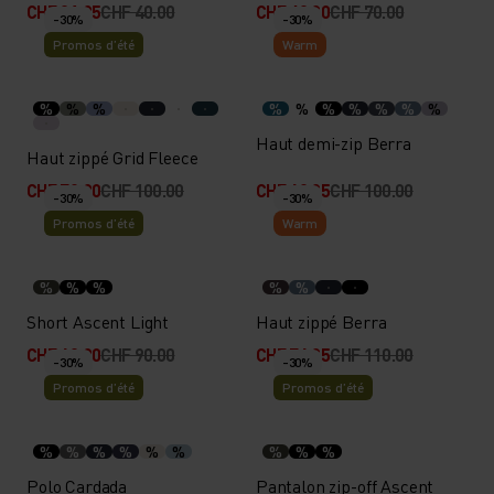
CHF 31.95
CHF 40.00
CHF 49.00
CHF 70.00
-30%
-30%
Promos d’été
Warm
%
%
%
%
%
%
%
%
%
%
Haut demi-zip Berra
Haut zippé Grid Fleece
CHF 70.00
CHF 100.00
CHF 69.95
CHF 100.00
-30%
-30%
Promos d’été
Warm
%
%
%
%
%
Short Ascent Light
Haut zippé Berra
CHF 63.00
CHF 90.00
CHF 76.95
CHF 110.00
-30%
-30%
Promos d’été
Promos d’été
%
%
%
%
%
%
%
%
%
Polo Cardada
Pantalon zip-off Ascent