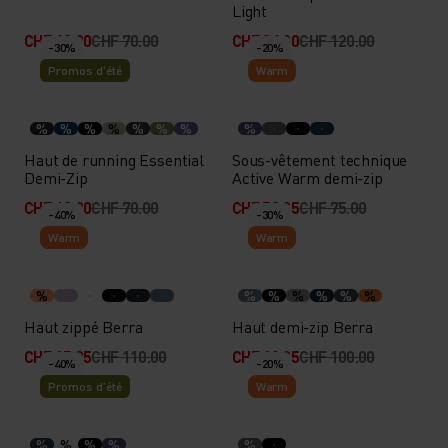
Light
CHF 49.00
CHF 70.00
CHF 84.00
CHF 120.00
-30%
-20%
Promos d’été
Warm
%
%
%
%
%
%
%
%
Haut de running Essential
Sous-vêtement technique
Demi-Zip
Active Warm demi-zip
CHF 49.00
CHF 70.00
CHF 59.95
CHF 75.00
-40%
-30%
Warm
Warm
%
%
%
%
%
%
%
Haut zippé Berra
Haut demi-zip Berra
CHF 65.95
CHF 110.00
CHF 69.95
CHF 100.00
-40%
-20%
Promos d’été
Warm
%
%
%
%
%