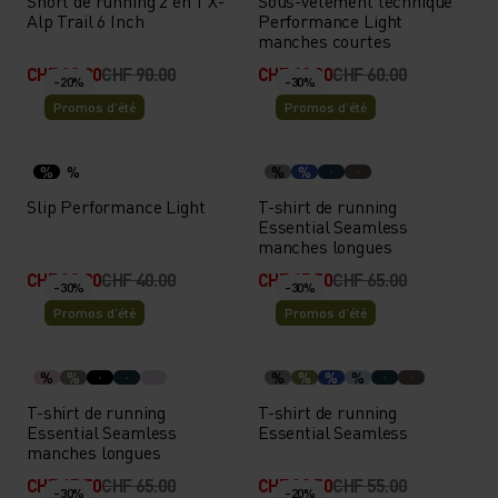
Short de running 2 en 1 X-
Sous-vêtement technique
Alp Trail 6 Inch
Performance Light
manches courtes
CHF 63.00
CHF 90.00
CHF 42.00
CHF 60.00
-20%
-30%
Promos d’été
Promos d’été
%
%
%
%
Slip Performance Light
T-shirt de running
Essential Seamless
manches longues
CHF 32.00
CHF 40.00
CHF 45.50
CHF 65.00
-30%
-30%
Promos d’été
Promos d’été
%
%
%
%
%
%
T-shirt de running
T-shirt de running
Essential Seamless
Essential Seamless
manches longues
CHF 45.50
CHF 65.00
CHF 38.50
CHF 55.00
-30%
-20%