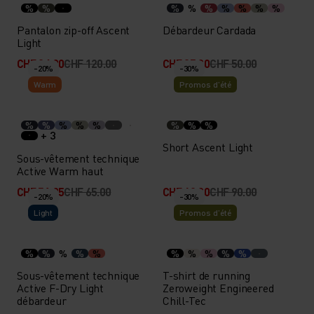
%
%
%
%
%
%
%
%
%
Pantalon zip-off Ascent
Débardeur Cardada
Light
CHF 84.00
CHF 120.00
CHF 35.00
CHF 50.00
-20%
-30%
Warm
Promos d’été
%
%
%
%
%
%
%
%
+ 3
Short Ascent Light
Sous-vêtement technique
Active Warm haut
CHF 51.95
CHF 65.00
CHF 63.00
CHF 90.00
-20%
-30%
Light
Promos d’été
%
%
%
%
%
%
%
%
%
%
Sous-vêtement technique
T-shirt de running
Active F-Dry Light
Zeroweight Engineered
débardeur
Chill-Tec