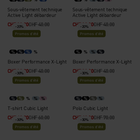
Sous-vêtement technique
Sous-vêtement technique
Active Light débardeur
Active Light débardeur
CHF 32.00
CHF 40.00
CHF 32.00
CHF 40.00
-20%
-20%
Promos d’été
Promos d’été
%
%
%
%
%
%
%
%
Boxer Performance X-Light
Boxer Performance X-Light
CHF 32.00
CHF 40.00
CHF 32.00
CHF 40.00
-30%
-30%
Promos d’été
Promos d’été
%
%
%
%
%
%
%
%
%
T-shirt Cubic Light
Polo Cubic Light
CHF 42.00
CHF 60.00
CHF 49.00
CHF 70.00
-30%
-30%
Promos d’été
Promos d’été