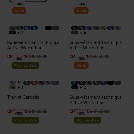
-20%
-20%
Warm
Warm
%
%
%
%
%
%
%
%
%
%
%
+ 2
+ 4
Sous-vêtement technique
Sous-vêtement technique
Active Warm haut
Active Warm bas
CHF 51.95
CHF 65.00
CHF 51.95
CHF 65.00
-30%
-20%
Promos d’été
Warm
%
%
%
%
%
%
%
%
%
%
%
%
+ 1
+ 2
%
T-shirt Cardada
Sous-vêtement technique
Active Warm bas
CHF 42.00
CHF 60.00
CHF 51.95
CHF 65.00
-30%
-30%
Promos d’été
Promos d’été