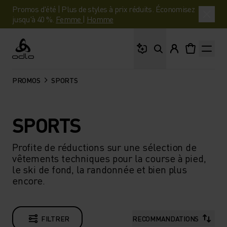
Promos d'été | Plus de styles à prix réduits. Économisez
jusqu'à 40 %.
Femme
|
Homme
Que cherches-tu ?
Odlo
PROMOS
SPORTS
SPORTS
Profite de réductions sur une sélection de
vêtements techniques pour la course à pied,
le ski de fond, la randonnée et bien plus
encore.
FILTRER
RECOMMANDATIONS