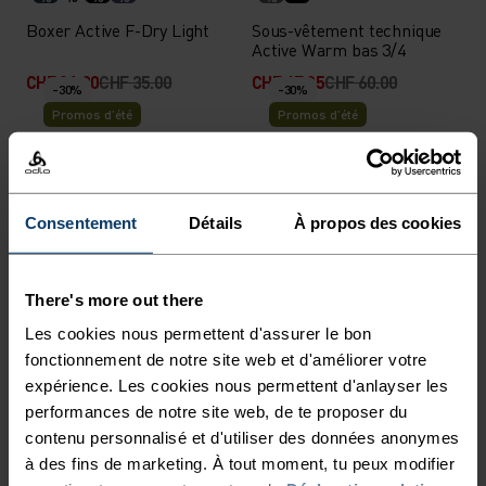
Boxer Active F-Dry Light
Sous-vêtement technique
Active Warm bas 3/4
CHF 21.00
CHF 35.00
CHF 47.95
CHF 60.00
-30%
-30%
Promos d’été
Promos d’été
%
%
%
%
%
%
Polo Essential Solid
Veste de running
Consentement
Détails
À propos des cookies
Zeroweight Dual Dry
Waterproof
CHF 42.00
CHF 60.00
CHF 217.00
CHF 310.00
-30%
-30%
There's more out there
Promos d’été
Promos d’été
Les cookies nous permettent d'assurer le bon
fonctionnement de notre site web et d'améliorer votre
%
%
%
%
%
%
%
%
%
%
%
expérience. Les cookies nous permettent d'anlayser les
+ 1
T-shirt de running X-Alp
performances de notre site web, de te proposer du
T-shirt de running
115
contenu personnalisé et d'utiliser des données anonymes
Essential 365
à des fins de marketing. À tout moment, tu peux modifier
CHF 38.50
CHF 55.00
CHF 56.00
CHF 80.00