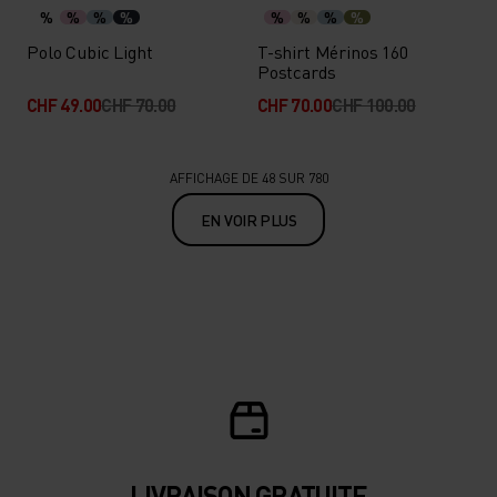
%
%
%
%
%
%
%
%
Polo Cubic Light
T-shirt Mérinos 160
Postcards
CHF 49.00
CHF 70.00
CHF 70.00
CHF 100.00
AFFICHAGE DE 48 SUR 780
EN VOIR PLUS
LIVRAISON GRATUITE