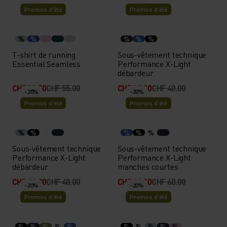
Promos d’été
Promos d’été
%
%
%
%
%
T-shirt de running
Sous-vêtement technique
Essential Seamless
Performance X-Light
débardeur
CHF 38.50
CHF 55.00
CHF 32.00
CHF 40.00
-20%
-20%
Promos d’été
Promos d’été
%
%
%
%
%
Sous-vêtement technique
Sous-vêtement technique
Performance X-Light
Performance X-Light
débardeur
manches courtes
CHF 32.00
CHF 40.00
CHF 48.00
CHF 60.00
-20%
-20%
Promos d’été
Promos d’été
%
%
%
%
%
%
%
%
%
%