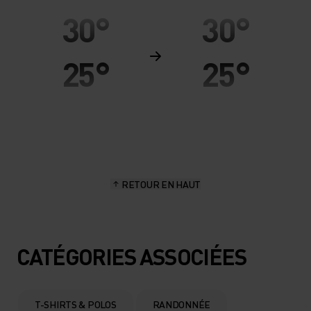
30°
30°
25°
25°
20°
20°
15°
15°
RETOUR EN HAUT
10°
10°
5°
5°
CATÉGORIES ASSOCIÉES
0°
0°
T-SHIRTS & POLOS
RANDONNÉE