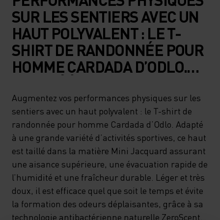
SUR LES SENTIERS AVEC UN
HAUT POLYVALENT : LE T-
SHIRT DE RANDONNÉE POUR
HOMME CARDADA D’ODLO.
ADAPTÉ À UNE GRANDE
VARIÉTÉ D’ACTIVITÉS
Augmentez vos performances physiques sur les
sentiers avec un haut polyvalent : le T-shirt de
SPORTIVES, CE HAUT EST
randonnée pour homme Cardada d’Odlo. Adapté
TAILLÉ DANS LA MATIÈRE
à une grande variété d’activités sportives, ce haut
MINI JACQUARD ASSURANT
est taillé dans la matière Mini Jacquard assurant
UNE AISANCE SUPÉRIEURE,
une aisance supérieure, une évacuation rapide de
l’humidité et une fraîcheur durable. Léger et très
UNE ÉVACUATION RAPIDE DE
doux, il est efficace quel que soit le temps et évite
L’HUMIDITÉ ET UNE
la formation des odeurs déplaisantes, grâce à sa
FRAÎCHEUR DURABLE.
technologie antibactérienne naturelle ZeroScent.