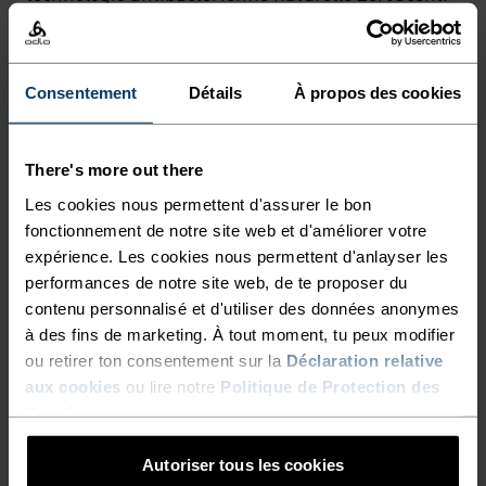
LÉGER ET TRÈS DOUX, IL EST
Il absorbe la sueur et la transfère vers l’extérieur
pour sécher en un instant. Approprié pour toutes
EFFICACE QUEL QUE SOIT LE
les aventures, ce T-shirt technique très
TEMPS ET ÉVITE LA
Consentement
Détails
À propos des cookies
confortable est coupé droit et se porte facilement,
FORMATION DES ODEURS
seul ou sous une veste. Équipez-vous de manière
DÉPLAISANTES, GRÂCE À SA
légère et fonctionnelle, avec le T-shirt de
There's more out there
randonnée pour homme Cardada d’Odlo.
TECHNOLOGIE
Les cookies nous permettent d'assurer le bon
fonctionnement de notre site web et d'améliorer votre
ANTIBACTÉRIENNE
expérience. Les cookies nous permettent d'anlayser les
NATURELLE ZEROSCENT. IL
performances de notre site web, de te proposer du
EN PARFAITE HARMONIE
contenu personnalisé et d'utiliser des données anonymes
ABSORBE LA SUEUR ET LA
à des fins de marketing. À tout moment, tu peux modifier
TRANSFÈRE VERS
ou retirer ton consentement sur la
Déclaration relative
Des vêtements confortables et polyvalents qui
L’EXTÉRIEUR POUR SÉCHER
aux cookies
ou lire notre
Politique de Protection des
t'accompagneront sur tous les sentiers.
données
.
EN UN INSTANT. APPROPRIÉ
POUR TOUTES LES
Autoriser tous les cookies