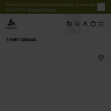
Promos d'été | Plus de styles à prix réduits. Économisez
jusqu'à 40 %.
Femme
|
Homme
Que cherches-tu ?
Odlo
T-SHIRT CARDADA