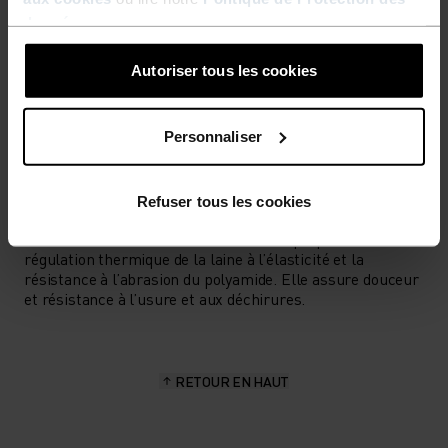
données
.
Autoriser tous les cookies
TYPE D’ACTIVITÉ
ACTIVITÉS À HAUTE INTENSITÉ
Cyclisme
Personnaliser
CARACTÉRISTIQUES DES MATIÈRES
Refuser tous les cookies
MIX DE LAINE MÉRINOS ET DE POLYAMIDE
Cette matière associe la chaleur et les propriétés de
régulation thermique de la laine à l’élasticité et la
résistance à l’abrasion du polyamide. Elle assure douceur
et résistance à l’usure et aux déchirures.
RETOUR EN HAUT