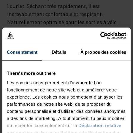
l’ourlet. Séchant très rapidement, il est
incroyablement confortable et respirant.
Naturellement optimisé pour les sorties à vélo.
DES ÉCHAPPÉES AU-DELÀ
Consentement
Détails
À propos des cookies
DES SAISONS.
There's more out there
Vêtements de cyclisme conçus pour le confort.
Les cookies nous permettent d'assurer le bon
fonctionnement de notre site web et d'améliorer votre
Inspirés par la route, toutes les routes.
expérience. Les cookies nous permettent d'anlayser les
performances de notre site web, de te proposer du
contenu personnalisé et d'utiliser des données anonymes
NIVEAU D'ACTIVITÉ
à des fins de marketing. À tout moment, tu peux modifier
ou retirer ton consentement sur la
Déclaration relative
BAS
MODÉRÉ
ÉLEVÉ
aux cookies
ou lire notre
Politique de Protection des