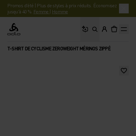
Promos d'été | Plus de styles à prix réduits. Économisez
jusqu'à 40 %.
Femme
|
Homme
Que cherches-tu ?
Odlo
T-SHIRT DE CYCLISME ZEROWEIGHT MÉRINOS ZIPPÉ