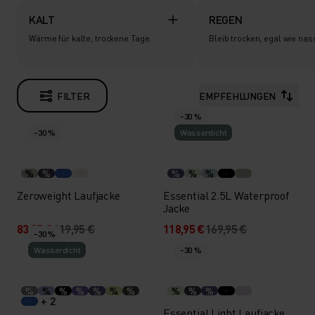
KALT
REGEN
Wärme für kalte, trockene Tage.
Bleib trocken, egal wie nas
FILTER
EMPFEHLUNGEN
-30 %
-30 %
Wasserdicht
%
%
%
%
%
Zeroweight Laufjacke
Essential 2.5L Waterproof
Jacke
83,95 €
119,95 €
118,95 €
169,95 €
-30 %
Wasserdicht
-30 %
%
%
%
%
%
%
%
%
%
%
+ 2
Essential Light Laufjacke