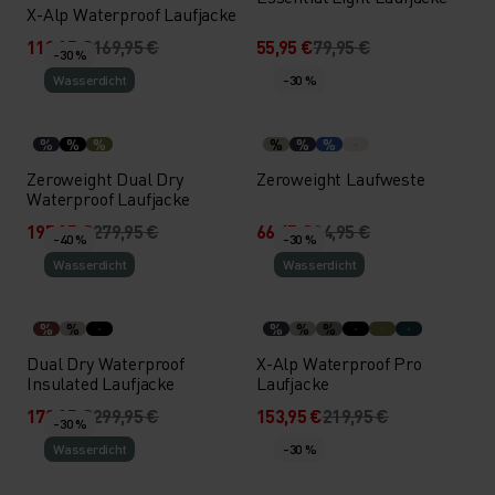
X-Alp Waterproof Laufjacke
118,95 €
169,95 €
55,95 €
79,95 €
-30 %
Wasserdicht
-30 %
%
%
%
%
%
%
Zeroweight Dual Dry
Zeroweight Laufweste
Waterproof Laufjacke
195,95 €
279,95 €
66,45 €
94,95 €
-40 %
-30 %
Wasserdicht
Wasserdicht
%
%
%
%
%
Dual Dry Waterproof
X-Alp Waterproof Pro
Insulated Laufjacke
Laufjacke
179,95 €
299,95 €
153,95 €
219,95 €
-30 %
Wasserdicht
-30 %