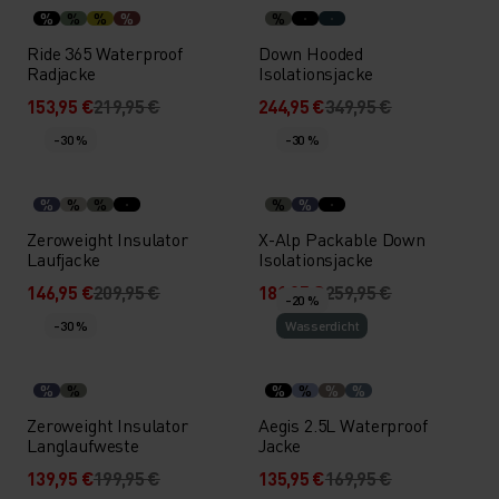
%
%
%
%
%
Ride 365 Waterproof
Down Hooded
Radjacke
Isolationsjacke
153,95 €
219,95 €
244,95 €
349,95 €
-30 %
-30 %
%
%
%
%
%
Zeroweight Insulator
X-Alp Packable Down
Laufjacke
Isolationsjacke
146,95 €
209,95 €
181,95 €
259,95 €
-20 %
-30 %
Wasserdicht
%
%
%
%
%
%
Zeroweight Insulator
Aegis 2.5L Waterproof
Langlaufweste
Jacke
139,95 €
199,95 €
135,95 €
169,95 €