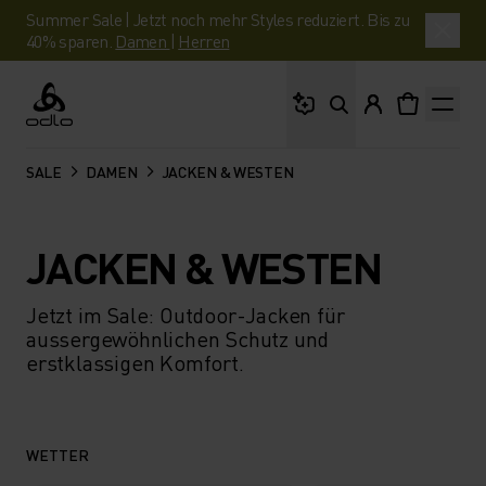
Summer Sale | Jetzt noch mehr Styles reduziert. Bis zu
40% sparen.
Damen
|
Herren
Wonach suchst du?
Odlo
SALE
DAMEN
JACKEN & WESTEN
JACKEN & WESTEN
Jetzt im Sale: Outdoor-Jacken für
aussergewöhnlichen Schutz und
erstklassigen Komfort.
WETTER