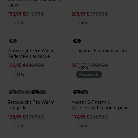
Jacke
153,95 €
219,95 €
265,95 €
379,95 €
-30 %
-30 %
%
%
Zeroweight Pro Warm
I-Thermic Isolationsweste
Reflective Laufjacke
132,95 €
189,95 €
265,95 €
379,95 €
-30 %
-30 %
Wasserdicht
%
%
%
%
%
%
%
Zeroweight Pro Warm
Ascent S-Thermic
Laufjacke
Waterproof Isolationsjacke
125,95 €
179,95 €
174,95 €
249,95 €
-30 %
-40 %