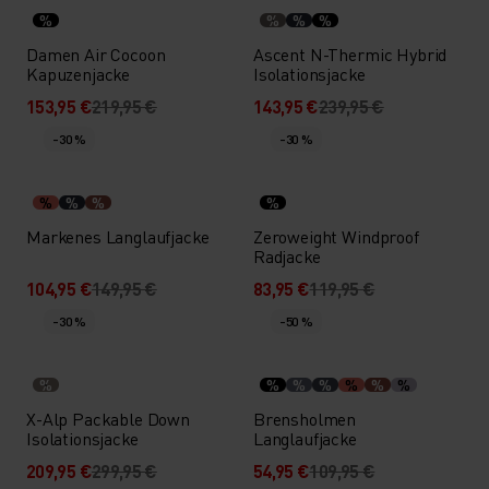
%
%
%
%
Damen Air Cocoon
Ascent N-Thermic Hybrid
Kapuzenjacke
Isolationsjacke
153,95 €
219,95 €
143,95 €
239,95 €
-30 %
-30 %
%
%
%
%
Markenes Langlaufjacke
Zeroweight Windproof
Radjacke
104,95 €
149,95 €
83,95 €
119,95 €
-30 %
-50 %
%
%
%
%
%
%
%
X-Alp Packable Down
Brensholmen
Isolationsjacke
Langlaufjacke
209,95 €
299,95 €
54,95 €
109,95 €