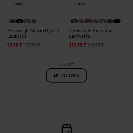
-30 %
-30 %
%
%
%
%
%
%
%
%
%
%
Zeroweight Warm Hybrid
Zeroweight Insulator
Laufjacke
Laufweste
97,95 €
139,95 €
118,95 €
169,95 €
48 VON 71
MEHR LADEN