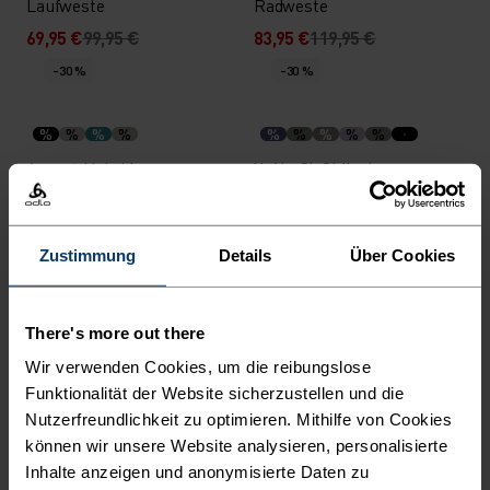
Laufweste
Radweste
69,95 €
99,95 €
83,95 €
119,95 €
-30 %
-30 %
%
%
%
%
%
%
%
%
%
Ascent Hybrid
X-Alp 3L Skijacke
Isolationsjacke
139,95 €
199,95 €
314,95 €
449,95 €
-30 %
-30 %
Wasserdicht
Zustimmung
Details
Über Cookies
%
%
%
There's more out there
Zeroweight Warm
Dual Dry Waterproof
Wir verwenden Cookies, um die reibungslose
Laufweste
Laufjacke
Funktionalität der Website sicherzustellen und die
69,95 €
99,95 €
188,95 €
269,95 €
-40 %
Nutzerfreundlichkeit zu optimieren. Mithilfe von Cookies
-30 %
Wasserdicht
können wir unsere Website analysieren, personalisierte
Inhalte anzeigen und anonymisierte Daten zu