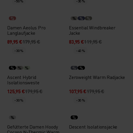
-50 %
-30 %
%
%
%
%
Damen Aeolus Pro
Essential Windbreaker
Langlaufjacke
Jacke
89,95 €
179,95 €
83,95 €
119,95 €
-30 %
-40 %
%
%
%
%
%
Ascent Hybrid
Zeroweight Warm Radjacke
Isolationsweste
125,95 €
179,95 €
107,95 €
179,95 €
-30 %
-30 %
%
%
Gefütterte Damen Hoody
Descent Isolationsjacke
Cocoon N-Thermic Warm