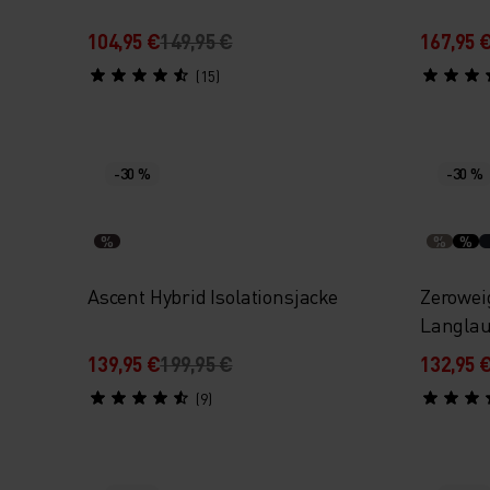
104,95 €
149,95 €
167,95 
(15)
-30 %
-30 %
%
%
%
Ascent Hybrid Isolationsjacke
Zerowei
Langlau
139,95 €
199,95 €
132,95 
(9)