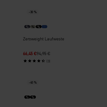
-30 %
%
%
%
Zeroweight Laufweste
66,45 €
94,95 €
(3)
-40 %
%
%