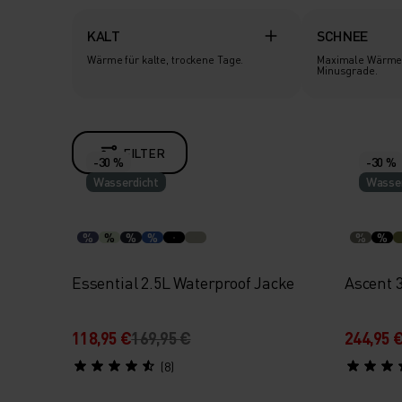
KALT
SCHNEE
Wärme für kalte, trockene Tage.
Maximale Wärme 
Minusgrade.
FILTER
-30 %
-30 %
Wasserdicht
Wasser
%
%
%
%
%
%
Essential 2.5L Waterproof Jacke
Ascent 
118,95 €
169,95 €
244,95 
(8)