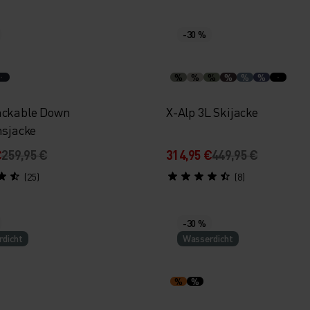
-30 %
%
%
%
%
%
%
ackable Down
X-Alp 3L Skijacke
nsjacke
€
259,95 €
314,95 €
449,95 €
(25)
(8)
-30 %
dicht
Wasserdicht
%
%