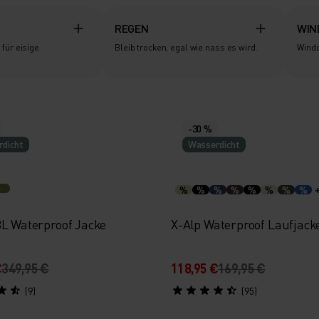
REGEN
WIN
für eisige
Bleib trocken, egal wie nass es wird.
Windd
-30 %
dicht
Wasserdicht
%
%
%
%
%
%
%
%
3L Waterproof Jacke
X-Alp Waterproof Laufjack
€
349,95 €
118,95 €
169,95 €
(9)
(95)