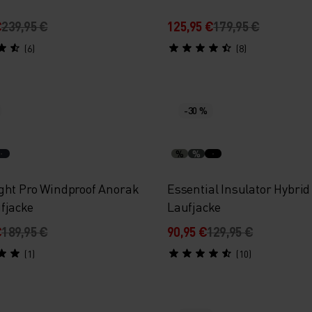
€
239,95 €
125,95 €
179,95 €
(6)
(8)
-30 %
%
%
ght Pro Windproof Anorak
Essential Insulator Hybrid
fjacke
Laufjacke
€
189,95 €
90,95 €
129,95 €
(1)
(10)