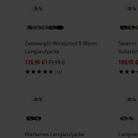
-30 %
-30 %
%
%
%
%
%
%
Zeroweight Windproof X Warm
Severin
Langlaufjacke
Isolatio
125,95 €
179,95 €
188,95 
(16)
-30 %
-30 %
%
%
%
%
Markenes Langlaufjacke
Langnes