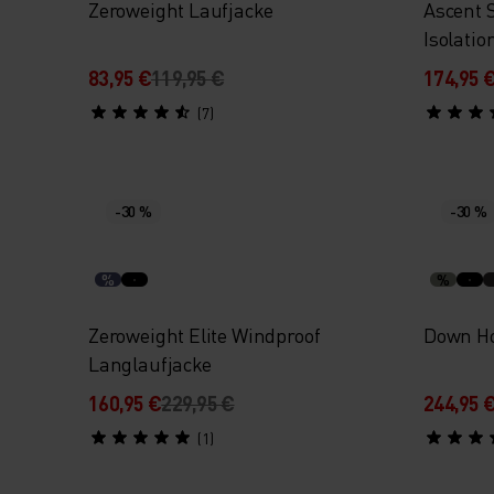
Zeroweight Laufjacke
Ascent 
Isolatio
83,95 €
119,95 €
174,95 
(7)
-30 %
-30 %
%
%
Zeroweight Elite Windproof
Down Ho
Langlaufjacke
160,95 €
229,95 €
244,95 
(1)