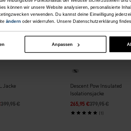
Laufjacke
kies können wir unsere Website analysieren, personalisierte Inha
etingzwecken verwenden. Du kannst deine Einwilligung jederzei
€
179,95 €
132,95 €
189,95 €
ite
ändern
oder widerrufen. Unsere Datenschutzerklärung finde
(11)
(5)
nen
Anpassen
A
-30 %
%
L Jacke
Descent Pow Insulated
Isolationsjacke
€
399,95 €
265,95 €
379,95 €
(1)