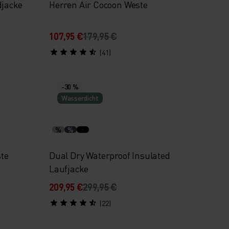
djacke
Herren Air Cocoon Weste
107,95 €
179,95 €
(41)
-30 %
Wasserdicht
%
%
te
Dual Dry Waterproof Insulated
Laufjacke
209,95 €
299,95 €
(22)