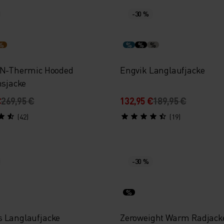
-30 %
%
%
%
%
 N-Thermic Hooded
Engvik Langlaufjacke
nsjacke
€
269,95 €
132,95 €
189,95 €
(42)
(19)
-30 %
%
 Langlaufjacke
Zeroweight Warm Radjack