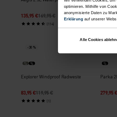
optimieren. Mithilfe von Coo
anonymisierte Daten zu Mark
135,95 €
169,95 €
125,95 
Erklärung
auf unserer Webs
(114)
Alle Cookies ableh
-30 %
-30 %
%
%
%
Explorer Windproof Radweste
Parka 2
83,95 €
119,95 €
279,95 
(1)