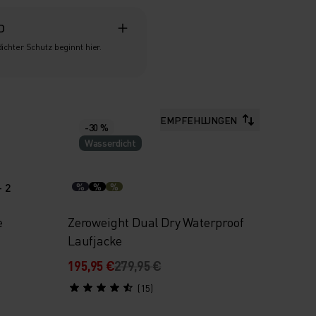
D
ichter Schutz beginnt hier.
EMPFEHLUNGEN
-30 %
Wasserdicht
+ 2
%
%
%
e
Zeroweight Dual Dry Waterproof
Laufjacke
195,95 €
279,95 €
(15)