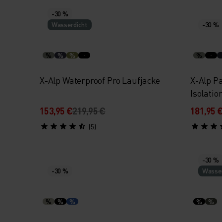
-30 %
Wasserdicht
-30 %
%
%
%
%
X-Alp Waterproof Pro Laufjacke
X-Alp P
Isolatio
153,95 €
219,95 €
181,95 
(5)
-30 %
-30 %
Wasser
%
%
%
%
%