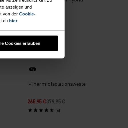
Laufjacke
lte anzeigen und
t von der
Cookie-
97,95 €
139,95 €
st du
hier
.
(13)
lle Cookies erlauben
-30 %
%
I-Thermic Isolationsweste
265,95 €
379,95 €
(6)