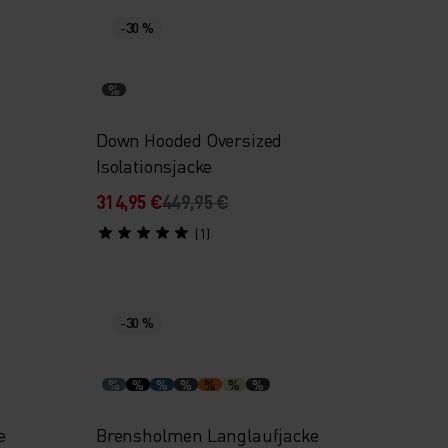
-30 %
%
Down Hooded Oversized
Isolationsjacke
314,95 €
449,95 €
(1)
-30 %
%
%
%
%
%
%
%
e
Brensholmen Langlaufjacke