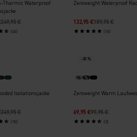
S-Thermic Waterproof
Zeroweight Waterproof Ra
nsjacke
€
249,95 €
132,95 €
189,95 €
(40)
(10)
-30 %
%
%
oded Isolationsjacke
Zeroweight Warm Laufwes
€
349,95 €
69,95 €
99,95 €
(10)
(3)