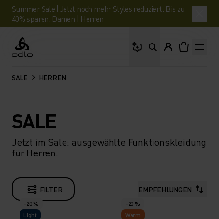
Summer Sale | Jetzt noch mehr Styles reduziert. Bis zu
40% sparen.
Damen
|
Herren
Wonach suchst du?
Odlo
SALE
HERREN
SALE
Jetzt im Sale: ausgewählte Funktionskleidung
für Herren.
FILTER
EMPFEHLUNGEN
-20 %
-20 %
Light
Warm