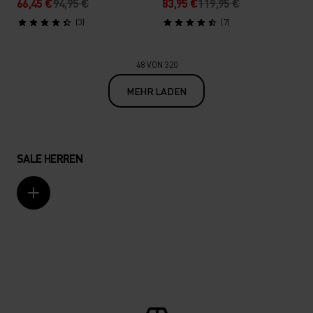
66,45 €
94,95 €
83,95 €
119,95 €
(3)
(7)
48 VON 320
MEHR LADEN
SALE HERREN