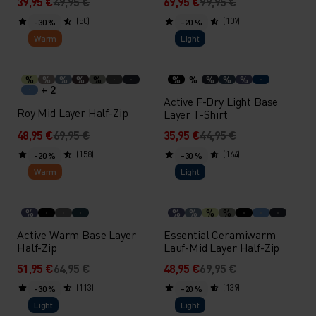
39,95 €
49,95 €
69,95 €
99,95 €
(50)
(107)
-30 %
-20 %
Warm
Light
%
%
%
%
%
%
%
%
%
%
+ 2
Active F-Dry Light Base
Roy Mid Layer Half-Zip
Layer T-Shirt
48,95 €
69,95 €
35,95 €
44,95 €
(158)
(164)
-20 %
-30 %
Warm
Light
%
%
%
%
%
Active Warm Base Layer
Essential Ceramiwarm
Half-Zip
Lauf-Mid Layer Half-Zip
51,95 €
64,95 €
48,95 €
69,95 €
(113)
(139)
-30 %
-20 %
Light
Light