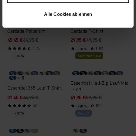
-30 %
-40 %
Alle Cookies ablehnen
%
%
%
%
%
%
%
%
%
%
%
Cardada Poloshirt
Cardada T-Shirt
45,45 €
64,95 €
29,95 €
49,95 €
(175)
(109)
-30 %
-30 %
Summer Sale
%
%
%
%
%
%
%
%
%
%
%
%
%
%
+ 5
%
Essential Half-Zip Lauf-Mid
Essential 365 Lauf-T-Shirt
Layer
31,45 €
44,95 €
41,95 €
59,95 €
(61)
(51)
-20 %
-30 %
X-Light
%
%
%
%
%