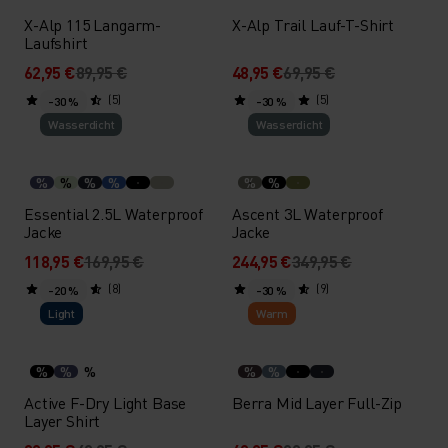
X-Alp 115 Langarm-
X-Alp Trail Lauf-T-Shirt
Laufshirt
62,95 €
89,95 €
48,95 €
69,95 €
(5)
(5)
-30 %
-30 %
Wasserdicht
Wasserdicht
%
%
%
%
%
%
Essential 2.5L Waterproof
Ascent 3L Waterproof
Jacke
Jacke
118,95 €
169,95 €
244,95 €
349,95 €
(8)
(9)
-20 %
-30 %
Light
Warm
%
%
%
%
%
Active F-Dry Light Base
Berra Mid Layer Full-Zip
Layer Shirt