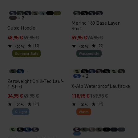
%
%
%
%
%
%
%
%
%
+ 2
Merino 160 Base Layer
Cubic Hoodie
Shirt
48,95 €
69,95 €
59,95 €
74,95 €
(19)
(29)
-30 %
-30 %
Summer Sale
Wasserdicht
%
%
%
%
%
%
%
%
%
+ 2
%
Zeroweight Chill-Tec Lauf-
X-Alp Waterproof Laufjacke
T-Shirt
34,95 €
49,95 €
118,95 €
169,95 €
(96)
(95)
-20 %
-30 %
X-Light
Warm
%
%
%
%
%
%
%
%