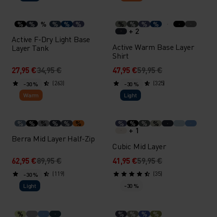
%
%
%
%
%
%
%
%
%
%
+ 2
Active F-Dry Light Base
Active Warm Base Layer
Layer Tank
Shirt
27,95 €
34,95 €
47,95 €
59,95 €
(263)
(325)
-30 %
-30 %
Warm
Light
%
%
%
%
%
%
%
%
%
%
+ 1
Berra Mid Layer Half-Zip
Cubic Mid Layer
62,95 €
89,95 €
41,95 €
59,95 €
(119)
(35)
-30 %
Light
-30 %
%
%
%
%
%