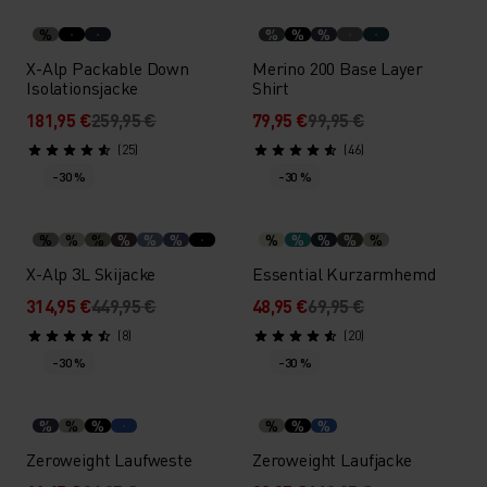
%
%
%
%
X-Alp Packable Down
Merino 200 Base Layer
Isolationsjacke
Shirt
181,95 €
259,95 €
79,95 €
99,95 €
(25)
(46)
-30 %
-30 %
%
%
%
%
%
%
%
%
%
%
%
X-Alp 3L Skijacke
Essential Kurzarmhemd
314,95 €
449,95 €
48,95 €
69,95 €
(8)
(20)
-30 %
-30 %
%
%
%
%
%
%
Zeroweight Laufweste
Zeroweight Laufjacke