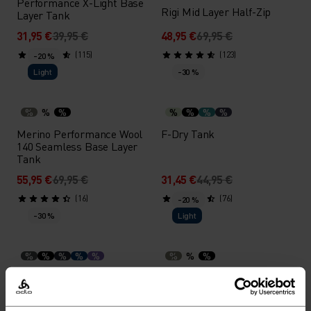
Performance X-Light Base
Rigi Mid Layer Half-Zip
Layer Tank
31,95 €
39,95 €
48,95 €
69,95 €
(115)
(123)
-20 %
Light
-30 %
%
%
%
%
%
%
%
Merino Performance Wool
F-Dry Tank
140 Seamless Base Layer
Tank
55,95 €
69,95 €
31,45 €
44,95 €
(16)
(76)
-20 %
-30 %
Light
%
%
%
%
%
%
%
%
F-Dry T-Shirt
Merino Performance Wool
140 Seamless Base Layer
T-Shirt