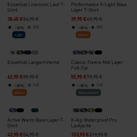
Essential Linencool Lauf-T-
Performance X-Light Base
Shirt
Layer T-Shirt
38,45 €
54,95 €
39,95 €
49,95 €
(32)
(81)
-30 %
-30 %
Light
Warm
%
%
%
%
%
Essential Langarmhemd
Classic Fleece Mid Layer
Full-Zip
62,95 €
89,95 €
55,95 €
79,95 €
(12)
(12)
-20 %
-30 %
Warm
Wasserdicht
%
%
%
%
Active Warm Base Layer T-
X-Alp Waterproof Pro
Shirt
Laufjacke
43,95 €
54,95 €
153,95 €
219,95 €