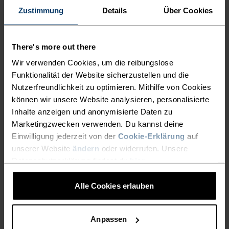
34,95 €
49,95 €
63,95 €
79,95 €
Zustimmung
Details
Über Cookies
(180)
(20)
-30 %
-30 %
Wasserdicht
There's more out there
Wir verwenden Cookies, um die reibungslose
%
%
%
%
%
%
%
%
Funktionalität der Website sicherzustellen und die
F-Dry Poloshirt
Zeroweight Dual Dry
Nutzerfreundlichkeit zu optimieren. Mithilfe von Cookies
Waterproof Laufjacke
können wir unsere Website analysieren, personalisierte
45,45 €
64,95 €
195,95 €
279,95 €
Inhalte anzeigen und anonymisierte Daten zu
(258)
(15)
-30 %
Marketingzwecken verwenden. Du kannst deine
-30 %
Chill-Tec
Einwilligung jederzeit von der
Cookie-Erklärung
auf
unserer Website
ändern
oder widerrufen. Unsere
Datenschutzerklärung findest du
hier
.
%
%
%
%
%
%
%
%
%
X-Alp 115 Lauf-T-Shirt
Zeroweight Chill-Tec
Alle Cookies erlauben
Langarm-Laufshirt
48,95 €
69,95 €
41,95 €
59,95 €
Anpassen
(71)
(18)