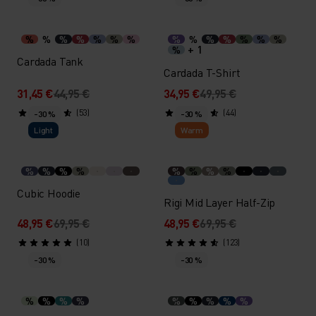
%
%
%
%
%
%
%
%
%
%
%
%
%
%
+ 1
%
Cardada Tank
Cardada T-Shirt
31,45 €
44,95 €
34,95 €
49,95 €
(53)
(44)
-30 %
-30 %
Light
Warm
%
%
%
%
%
%
%
%
Cubic Hoodie
Rigi Mid Layer Half-Zip
48,95 €
69,95 €
48,95 €
69,95 €
(10)
(123)
-30 %
-30 %
%
%
%
%
%
%
%
%
%