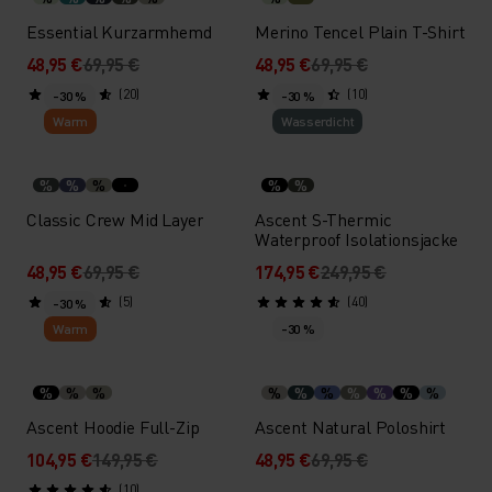
Essential Kurzarmhemd
Merino Tencel Plain T-Shirt
48,95 €
69,95 €
48,95 €
69,95 €
(20)
(10)
-30 %
-30 %
Warm
Wasserdicht
%
%
%
%
%
Classic Crew Mid Layer
Ascent S-Thermic
Waterproof Isolationsjacke
48,95 €
69,95 €
174,95 €
249,95 €
(5)
(40)
-30 %
Warm
-30 %
%
%
%
%
%
%
%
%
%
%
Ascent Hoodie Full-Zip
Ascent Natural Poloshirt
104,95 €
149,95 €
48,95 €
69,95 €
(10)