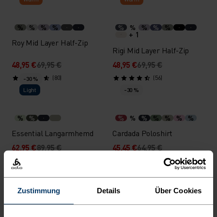
%
%
%
%
%
%
%
%
%
+ 1
Roy Mid Layer Half-Zip
Rigi Mid Layer Half-Zip
48,95 €
69,95 €
48,95 €
69,95 €
(80)
(56)
-30 %
Light
-30 %
%
%
%
%
%
%
%
%
%
Essential Langarmhemd
Cardada Poloshirt
62,95 €
89,95 €
45,45 €
64,95 €
(12)
(27)
-30 %
-30 %
Warm
Warm
Zustimmung
Details
Über Cookies
%
%
%
%
Classic Fleece Mid Layer
Ascent Hoodie Full-Zip