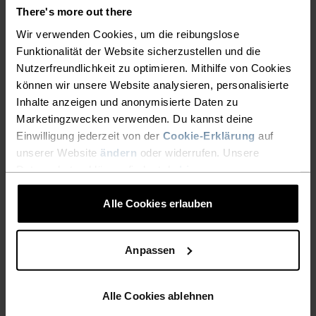
Full-Zip
There's more out there
55,95 €
79,95 €
104,95 €
149,95 €
Wir verwenden Cookies, um die reibungslose
Funktionalität der Website sicherzustellen und die
(12)
(12)
-40 %
Nutzerfreundlichkeit zu optimieren. Mithilfe von Cookies
Summer Sale
-30 %
können wir unsere Website analysieren, personalisierte
Inhalte anzeigen und anonymisierte Daten zu
%
%
%
%
Marketingzwecken verwenden. Du kannst deine
F-Dry Tank
F-Dry T-Shirt
Einwilligung jederzeit von der
Cookie-Erklärung
auf
26,95 €
44,95 €
34,95 €
49,95 €
unserer Website
ändern
oder widerrufen. Unsere
Datenschutzerklärung findest du
hier
.
(42)
(39)
-30 %
-30 %
Warm
Light
Alle Cookies erlauben
%
%
%
%
%
%
%
Anpassen
Grid Fleece Mid Layer Full-
Essential Langarmhemd
Zip
69,95 €
99,95 €
62,95 €
89,95 €
Alle Cookies ablehnen
(4)
(5)
-30 %