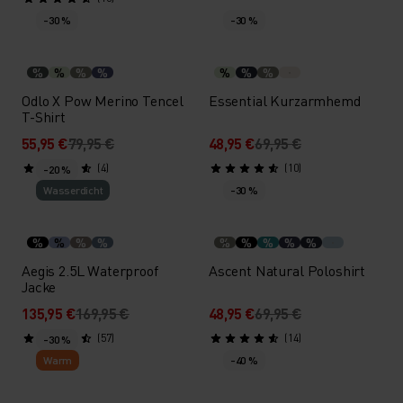
-30 %
-30 %
%
%
%
%
%
%
%
Odlo X Pow Merino Tencel
Essential Kurzarmhemd
T-Shirt
55,95 €
79,95 €
48,95 €
69,95 €
(4)
(10)
-20 %
Wasserdicht
-30 %
%
%
%
%
%
%
%
%
%
Aegis 2.5L Waterproof
Ascent Natural Poloshirt
Jacke
135,95 €
169,95 €
48,95 €
69,95 €
(57)
(14)
-30 %
Warm
-40 %