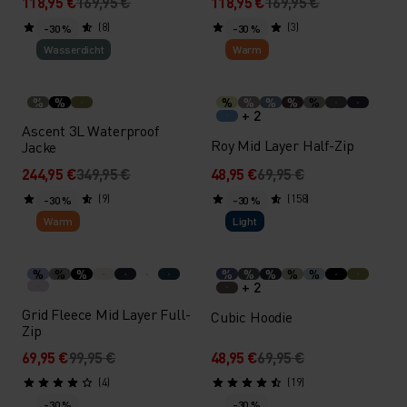
118,95 €
169,95 €
118,95 €
169,95 €
(8)
(3)
-30 %
-30 %
Wasserdicht
Warm
%
%
%
%
%
%
%
+ 2
Ascent 3L Waterproof
Roy Mid Layer Half-Zip
Jacke
244,95 €
349,95 €
48,95 €
69,95 €
(9)
(158)
-30 %
-30 %
Warm
Light
%
%
%
%
%
%
%
%
+ 2
Grid Fleece Mid Layer Full-
Cubic Hoodie
Zip
69,95 €
99,95 €
48,95 €
69,95 €
(4)
(19)
-30 %
-30 %