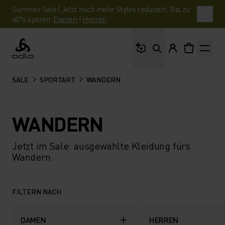
Summer Sale | Jetzt noch mehr Styles reduziert. Bis zu
40% sparen.
Damen
|
Herren
Wonach suchst du?
Odlo
SALE
SPORTART
WANDERN
WANDERN
Jetzt im Sale: ausgewählte Kleidung fürs
Wandern.
FILTERN NACH
DAMEN
HERREN