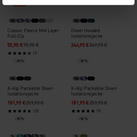
Warm
-30 %
%
%
%
%
Classic Fleece Mid Layer
Down Hooded
Full-Zip
Isolationsjacke
55,95 €
79,95 €
244,95 €
349,95 €
(7)
-30 %
-30 %
%
%
%
X-Alp Packable Down
X-Alp Packable Down
Isolationsjacke
Isolationsjacke
181,95 €
259,95 €
181,95 €
259,95 €
(25)
(9)
-30 %
-30 %
%
%
%
%
%
%