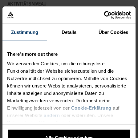
AKTIVITÄTSNIVEAU
NIEDRIG
MODERAT
HOCH
Zustimmung
Details
Über Cookies
AKTIVITÄTSART
ALLES MODERATE AKTIVITÄTEN
There's more out there
Wandern - Ski & Snow
Wir verwenden Cookies, um die reibungslose
Funktionalität der Website sicherzustellen und die
Nutzerfreundlichkeit zu optimieren. Mithilfe von Cookies
MATERIALEIGENSCHAFTEN
können wir unsere Website analysieren, personalisierte
SYNTHETISCH
MERINO
Inhalte anzeigen und anonymisierte Daten zu
Synthetisch - fühlt sich wie eine zweite Haut an - dehnbar,
aussergewöhnlich leicht, exzellenter
Marketingzwecken verwenden. Du kannst deine
Feuchtigkeitstransport, hilft bei der
Einwilligung jederzeit von der
Cookie-Erklärung
auf
Körpertemperaturregulierung, trocknet schnelle und
unserer Website
ändern
oder widerrufen. Unsere
hält viele Jahre.
Datenschutzerklärung findest du
hier
.
Alle Cookies erlauben