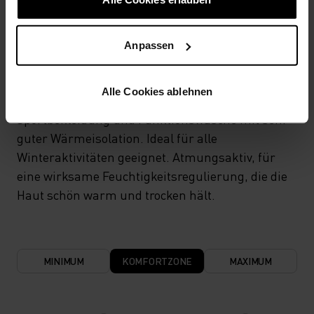
TEMPERATUR-KONTROLL-SYSTEM
Anpassen
WARM
Alle Cookies ablehnen
Hochfunktionelle und komfortable
Sportbekleidung und Funktionswäsche mit sehr
guter Wärmeisolation. Ideal für alle
Winteraktivitäten geeignet. Atmungsaktiv, für
eine wirksame Feuchtigkeitsregulierung, die die
Haut schön warm und trocken hält.
MINIMUM
KOMFORTZONE
MAXIMUM