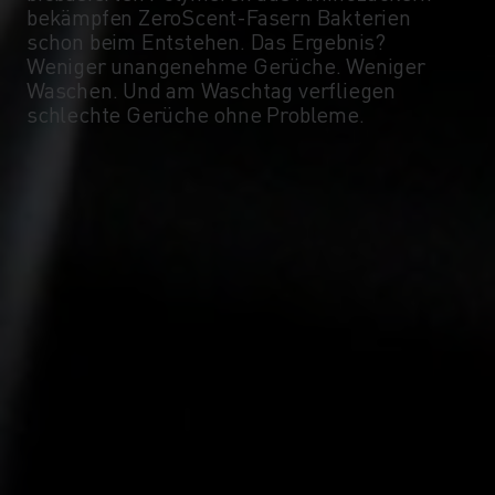
-5°
-5°
bekämpfen ZeroScent-Fasern Bakterien
schon beim Entstehen. Das Ergebnis?
Weniger unangenehme Gerüche. Weniger
-10°
-10°
Waschen. Und am Waschtag verfliegen
schlechte Gerüche ohne Probleme.
-15°
-15°
-20°
-20°
-25°
-25°
-30°
-30°