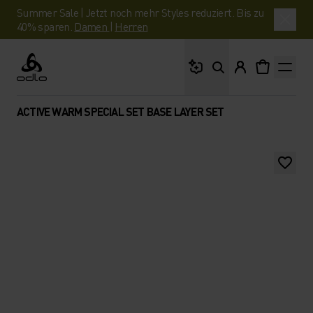
Summer Sale | Jetzt noch mehr Styles reduziert. Bis zu
40% sparen.
Damen
|
Herren
Wonach suchst du?
Odlo
ACTIVE WARM SPECIAL SET BASE LAYER SET